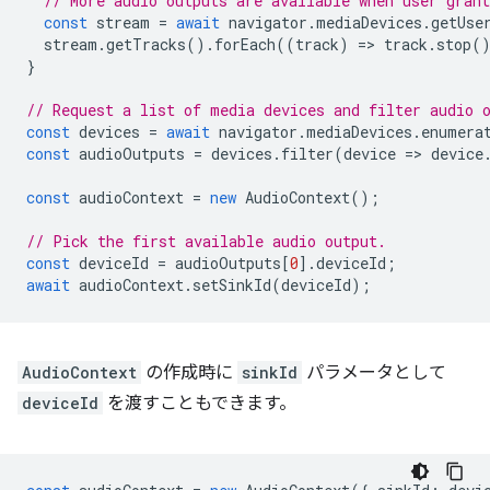
// More audio outputs are available when user gran
const
stream
=
await
navigator
.
mediaDevices
.
getUse
stream
.
getTracks
().
forEach
((
track
)
=
>
track
.
stop
(
}
// Request a list of media devices and filter audio 
const
devices
=
await
navigator
.
mediaDevices
.
enumera
const
audioOutputs
=
devices
.
filter
(
device
=
>
device
const
audioContext
=
new
AudioContext
();
// Pick the first available audio output.
const
deviceId
=
audioOutputs
[
0
].
deviceId
;
await
audioContext
.
setSinkId
(
deviceId
);
AudioContext
の作成時に
sinkId
パラメータとして
deviceId
を渡すこともできます。