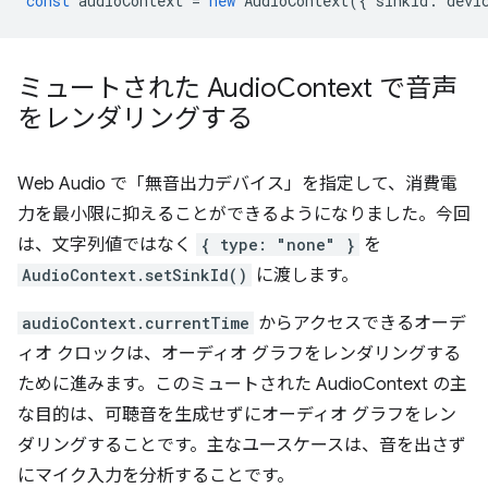
const
audioContext
=
new
AudioContext
({
sinkId
:
devi
ミュートされた Audio
Context で音声
をレンダリングする
Web Audio で「無音出力デバイス」を指定して、消費電
力を最小限に抑えることができるようになりました。今回
は、文字列値ではなく
{ type: "none" }
を
AudioContext.setSinkId()
に渡します。
audioContext.currentTime
からアクセスできるオーデ
ィオ クロックは、オーディオ グラフをレンダリングする
ために進みます。このミュートされた AudioContext の主
な目的は、可聴音を生成せずにオーディオ グラフをレン
ダリングすることです。主なユースケースは、音を出さず
にマイク入力を分析することです。