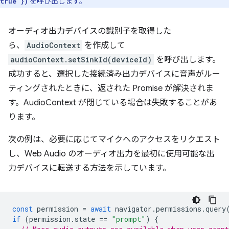
を呼び出します。
true })
オーディオ出力デバイスの識別子を取得した
ら、
AudioContext
を作成して
audioContext.setSinkId(deviceId)
を呼び出します。
成功すると、選択した接続済み出力デバイスに音声がルー
ティングされたときに、返された Promise が解決されま
す。AudioContext が閉じている場合は失敗することがあ
ります。
次の例は、必要に応じてマイクへのアクセスをリクエスト
し、Web Audio のオーディオ出力を最初に使用可能な出
力デバイスに転送する方法を示しています。
const
permission
=
await
navigator
.
permissions
.
query
if
(
permission
.
state
==
"prompt"
)
{