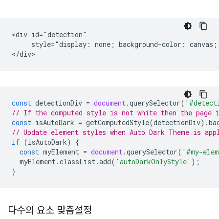
<div id="detection"

     style="display: none; background-color: canvas; 
const
detectionDiv
=
document
.
querySelector
(
'#detect
// If the computed style is not white then the page 
const
isAutoDark
=
getComputedStyle
(
detectionDiv
).
ba
// Update element styles when Auto Dark Theme is app
if
(
isAutoDark
)
{
const
myElement
=
document
.
querySelector
(
'#my-elem
myElement
.
classList
.
add
(
'autoDarkOnlyStyle'
);
}
다수의 요소 맞춤설정