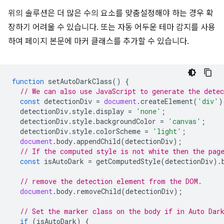
위의 솔루션은 더 많은 수의 요소를 맞춤설정해야 하는 경우 확
장하기 어려울 수 있습니다. 또는 자동 어두운 테마 감지를 사용
하여 페이지 본문에 마커 클래스를 추가할 수 있습니다.
function
setAutoDarkClass
()
{
// We can also use JavaScript to generate the dete
const
detectionDiv
=
document
.
createElement
(
'div'
)
detectionDiv
.
style
.
display
=
'none'
;
detectionDiv
.
style
.
backgroundColor
=
'canvas'
;
detectionDiv
.
style
.
colorScheme
=
'light'
;
document
.
body
.
appendChild
(
detectionDiv
);
// If the computed style is not white then the pag
const
isAutoDark
=
getComputedStyle
(
detectionDiv
).
// remove the detection element from the DOM.
document
.
body
.
removeChild
(
detectionDiv
);
// Set the marker class on the body if in Auto Dar
if
(
isAutoDark
)
{