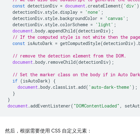
const
detectionDiv
=
document
.
createElement
(
'div'
)
detectionDiv
.
style
.
display
=
'none'
;
detectionDiv
.
style
.
backgroundColor
=
'canvas'
;
detectionDiv
.
style
.
colorScheme
=
'light'
;
document
.
body
.
appendChild
(
detectionDiv
);
// If the computed style is not white then the pag
const
isAutoDark
=
getComputedStyle
(
detectionDiv
).
// remove the detection element from the DOM.
document
.
body
.
removeChild
(
detectionDiv
);
// Set the marker class on the body if in Auto Dar
if
(
isAutoDark
)
{
document
.
body
.
classList
.
add
(
'auto-dark-theme'
);
}
}
document
.
addEventListener
(
"DOMContentLoaded"
,
setAut
然后，根据需要使用 CSS 自定义元素：