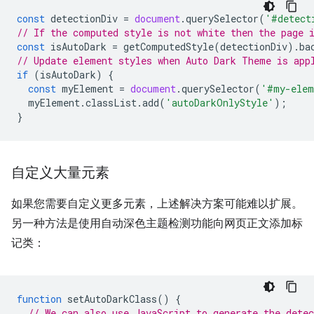
const
detectionDiv
=
document
.
querySelector
(
'#detect
// If the computed style is not white then the page 
const
isAutoDark
=
getComputedStyle
(
detectionDiv
).
ba
// Update element styles when Auto Dark Theme is app
if
(
isAutoDark
)
{
const
myElement
=
document
.
querySelector
(
'#my-elem
myElement
.
classList
.
add
(
'autoDarkOnlyStyle'
);
}
自定义大量元素
如果您需要自定义更多元素，上述解决方案可能难以扩展。
另一种方法是使用自动深色主题检测功能向网页正文添加标
记类：
function
setAutoDarkClass
()
{
// We can also use JavaScript to generate the dete