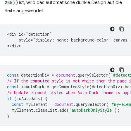
255)
) ist, wird das automatische dunkle Design auf die
Seite angewendet.
<div id="detection"

     style="display: none; background-color: canvas; 
const
detectionDiv
=
document
.
querySelector
(
'#detect
// If the computed style is not white then the page 
const
isAutoDark
=
getComputedStyle
(
detectionDiv
).
ba
// Update element styles when Auto Dark Theme is app
if
(
isAutoDark
)
{
const
myElement
=
document
.
querySelector
(
'#my-elem
myElement
.
classList
.
add
(
'autoDarkOnlyStyle'
);
}