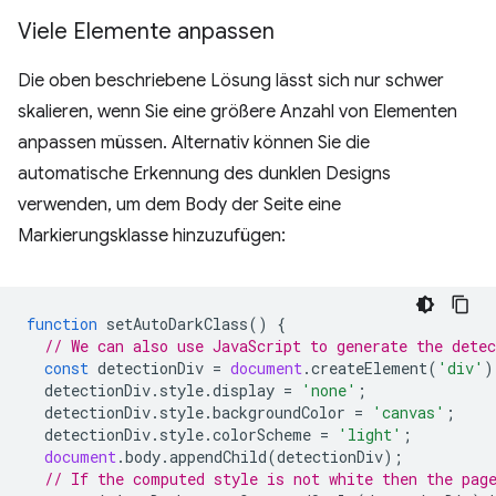
Viele Elemente anpassen
Die oben beschriebene Lösung lässt sich nur schwer
skalieren, wenn Sie eine größere Anzahl von Elementen
anpassen müssen. Alternativ können Sie die
automatische Erkennung des dunklen Designs
verwenden, um dem Body der Seite eine
Markierungsklasse hinzuzufügen:
function
setAutoDarkClass
()
{
// We can also use JavaScript to generate the dete
const
detectionDiv
=
document
.
createElement
(
'div'
)
detectionDiv
.
style
.
display
=
'none'
;
detectionDiv
.
style
.
backgroundColor
=
'canvas'
;
detectionDiv
.
style
.
colorScheme
=
'light'
;
document
.
body
.
appendChild
(
detectionDiv
);
// If the computed style is not white then the pag