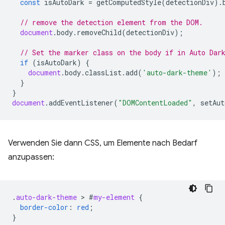
const
isAutoDark
=
getComputedStyle
(
detectionDiv
).
// remove the detection element from the DOM.
document
.
body
.
removeChild
(
detectionDiv
);
// Set the marker class on the body if in Auto Dar
if
(
isAutoDark
)
{
document
.
body
.
classList
.
add
(
'auto-dark-theme'
);
}
}
document
.
addEventListener
(
"DOMContentLoaded"
,
setAut
Verwenden Sie dann CSS, um Elemente nach Bedarf
anzupassen:
.
auto-dark-theme
 > 
#
my-element
{
border-color
:
red
;
}