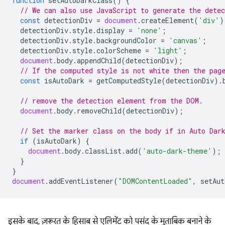
function
setAutoDarkClass
()
{
// We can also use JavaScript to generate the dete
const
detectionDiv
=
document
.
createElement
(
'div'
)
detectionDiv
.
style
.
display
=
'none'
;
detectionDiv
.
style
.
backgroundColor
=
'canvas'
;
detectionDiv
.
style
.
colorScheme
=
'light'
;
document
.
body
.
appendChild
(
detectionDiv
);
// If the computed style is not white then the pag
const
isAutoDark
=
getComputedStyle
(
detectionDiv
).
// remove the detection element from the DOM.
document
.
body
.
removeChild
(
detectionDiv
);
// Set the marker class on the body if in Auto Dar
if
(
isAutoDark
)
{
document
.
body
.
classList
.
add
(
'auto-dark-theme'
);
}
}
document
.
addEventListener
(
"DOMContentLoaded"
,
setAut
इसके बाद, ज़रूरत के हिसाब से एलिमेंट को पसंद के मुताबिक बनाने के