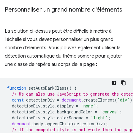
Personnaliser un grand nombre d'éléments
La solution ci-dessus peut être difficile à mettre à
l'échelle si vous devez personnaliser un plus grand
nombre d'éléments. Vous pouvez également utiliser la
détection automatique du thème sombre pour ajouter
une classe de repère au corps de la page :
function
setAutoDarkClass
()
{
// We can also use JavaScript to generate the dete
const
detectionDiv
=
document
.
createElement
(
'div'
)
detectionDiv
.
style
.
display
=
'none'
;
detectionDiv
.
style
.
backgroundColor
=
'canvas'
;
detectionDiv
.
style
.
colorScheme
=
'light'
;
document
.
body
.
appendChild
(
detectionDiv
);
// If the computed style is not white then the pag