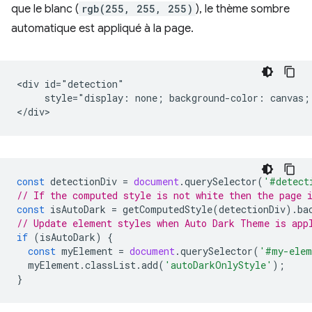
que le blanc (
rgb(255, 255, 255)
), le thème sombre
automatique est appliqué à la page.
<div id="detection"

     style="display: none; background-color: canvas; 
const
detectionDiv
=
document
.
querySelector
(
'#detect
// If the computed style is not white then the page 
const
isAutoDark
=
getComputedStyle
(
detectionDiv
).
ba
// Update element styles when Auto Dark Theme is app
if
(
isAutoDark
)
{
const
myElement
=
document
.
querySelector
(
'#my-elem
myElement
.
classList
.
add
(
'autoDarkOnlyStyle'
);
}