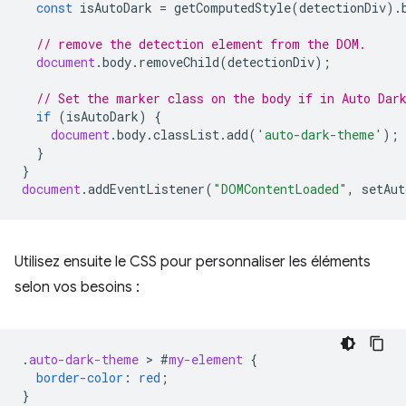
const
isAutoDark
=
getComputedStyle
(
detectionDiv
).
// remove the detection element from the DOM.
document
.
body
.
removeChild
(
detectionDiv
);
// Set the marker class on the body if in Auto Dar
if
(
isAutoDark
)
{
document
.
body
.
classList
.
add
(
'auto-dark-theme'
);
}
}
document
.
addEventListener
(
"DOMContentLoaded"
,
setAut
Utilisez ensuite le CSS pour personnaliser les éléments
selon vos besoins :
.
auto-dark-theme
 > 
#
my-element
{
border-color
:
red
;
}