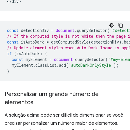
const
detectionDiv
=
document
.
querySelector
(
'#detect
// If the computed style is not white then the page 
const
isAutoDark
=
getComputedStyle
(
detectionDiv
).
ba
// Update element styles when Auto Dark Theme is app
if
(
isAutoDark
)
{
const
myElement
=
document
.
querySelector
(
'#my-elem
myElement
.
classList
.
add
(
'autoDarkOnlyStyle'
);
}
Personalizar um grande número de
elementos
A solução acima pode ser difícil de dimensionar se você
precisar personalizar um número maior de elementos.