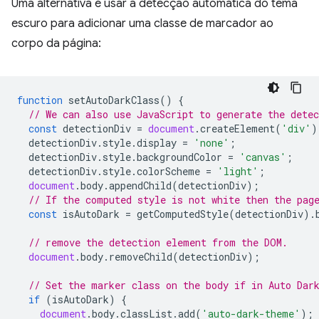
Uma alternativa é usar a detecção automática do tema
escuro para adicionar uma classe de marcador ao
corpo da página:
function
setAutoDarkClass
()
{
// We can also use JavaScript to generate the dete
const
detectionDiv
=
document
.
createElement
(
'div'
)
detectionDiv
.
style
.
display
=
'none'
;
detectionDiv
.
style
.
backgroundColor
=
'canvas'
;
detectionDiv
.
style
.
colorScheme
=
'light'
;
document
.
body
.
appendChild
(
detectionDiv
);
// If the computed style is not white then the pag
const
isAutoDark
=
getComputedStyle
(
detectionDiv
).
// remove the detection element from the DOM.
document
.
body
.
removeChild
(
detectionDiv
);
// Set the marker class on the body if in Auto Dar
if
(
isAutoDark
)
{
document
.
body
.
classList
.
add
(
'auto-dark-theme'
);