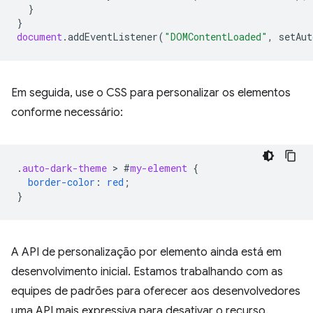
}
}
document
.
addEventListener
(
"DOMContentLoaded"
,
setAut
Em seguida, use o CSS para personalizar os elementos
conforme necessário:
.
auto-dark-theme
 > 
#
my-element
{
border-color
:
red
;
}
A API de personalização por elemento ainda está em
desenvolvimento inicial. Estamos trabalhando com as
equipes de padrões para oferecer aos desenvolvedores
uma API mais expressiva para desativar o recurso.