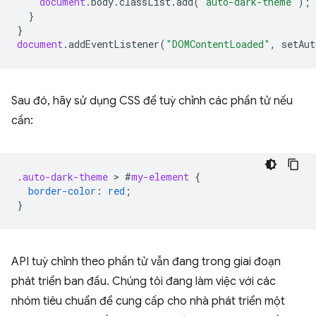
document
.
body
.
classList
.
add
(
'auto-dark-theme'
);
}
}
document
.
addEventListener
(
"DOMContentLoaded"
,
setAut
Sau đó, hãy sử dụng CSS để tuỳ chỉnh các phần tử nếu
cần:
.
auto-dark-theme
 > 
#
my-element
{
border-color
:
red
;
}
API tuỳ chỉnh theo phần tử vẫn đang trong giai đoạn
phát triển ban đầu. Chúng tôi đang làm việc với các
nhóm tiêu chuẩn để cung cấp cho nhà phát triển một