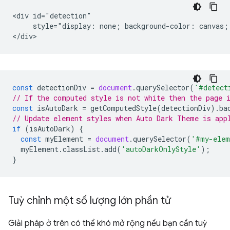
<div id="detection"

     style="display: none; background-color: canvas; 
const
detectionDiv
=
document
.
querySelector
(
'#detect
// If the computed style is not white then the page 
const
isAutoDark
=
getComputedStyle
(
detectionDiv
).
ba
// Update element styles when Auto Dark Theme is app
if
(
isAutoDark
)
{
const
myElement
=
document
.
querySelector
(
'#my-elem
myElement
.
classList
.
add
(
'autoDarkOnlyStyle'
);
}
Tuỳ chỉnh một số lượng lớn phần tử
Giải pháp ở trên có thể khó mở rộng nếu bạn cần tuỳ