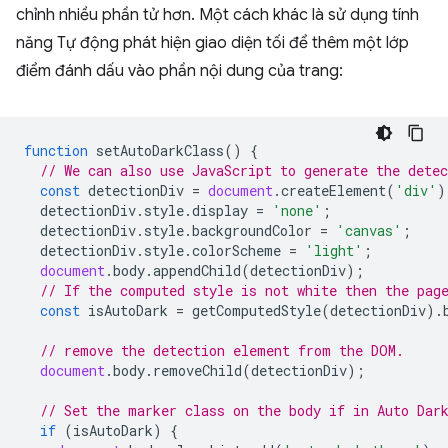
chỉnh nhiều phần tử hơn. Một cách khác là sử dụng tính
năng Tự động phát hiện giao diện tối để thêm một lớp
điểm đánh dấu vào phần nội dung của trang:
function
setAutoDarkClass
()
{
// We can also use JavaScript to generate the dete
const
detectionDiv
=
document
.
createElement
(
'div'
)
detectionDiv
.
style
.
display
=
'none'
;
detectionDiv
.
style
.
backgroundColor
=
'canvas'
;
detectionDiv
.
style
.
colorScheme
=
'light'
;
document
.
body
.
appendChild
(
detectionDiv
);
// If the computed style is not white then the pag
const
isAutoDark
=
getComputedStyle
(
detectionDiv
).
// remove the detection element from the DOM.
document
.
body
.
removeChild
(
detectionDiv
);
// Set the marker class on the body if in Auto Dar
if
(
isAutoDark
)
{