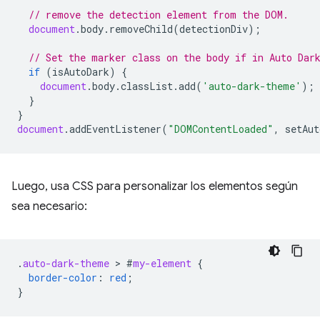
// remove the detection element from the DOM.
document
.
body
.
removeChild
(
detectionDiv
);
// Set the marker class on the body if in Auto Dar
if
(
isAutoDark
)
{
document
.
body
.
classList
.
add
(
'auto-dark-theme'
);
}
}
document
.
addEventListener
(
"DOMContentLoaded"
,
setAut
Luego, usa CSS para personalizar los elementos según
sea necesario:
.
auto-dark-theme
 > 
#
my-element
{
border-color
:
red
;
}