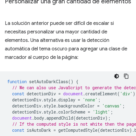
Personalizar una gran cantidad de elementos
La solución anterior puede ser difícil de escalar si
necesitas personalizar una mayor cantidad de
elementos. Una alternativa es usar la detección
automática del tema oscuro para agregar una clase de
marcador al cuerpo de la página:
function
setAutoDarkClass
()
{
// We can also use JavaScript to generate the dete
const
detectionDiv
=
document
.
createElement
(
'div'
)
detectionDiv
.
style
.
display
=
'none'
;
detectionDiv
.
style
.
backgroundColor
=
'canvas'
;
detectionDiv
.
style
.
colorScheme
=
'light'
;
document
.
body
.
appendChild
(
detectionDiv
);
// If the computed style is not white then the pag
const
isAutoDark
=
getComputedStyle
(
detectionDiv
).