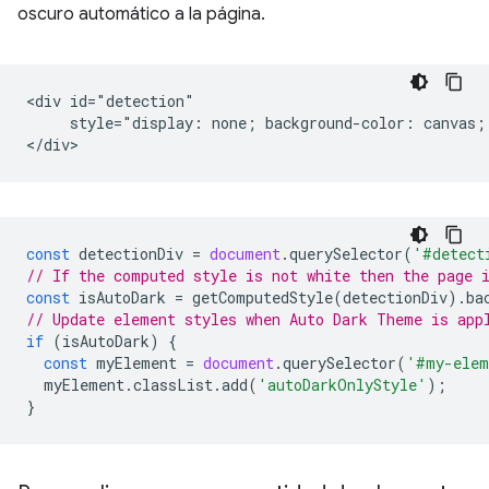
oscuro automático a la página.
<div id="detection"

     style="display: none; background-color: canvas; 
const
detectionDiv
=
document
.
querySelector
(
'#detect
// If the computed style is not white then the page 
const
isAutoDark
=
getComputedStyle
(
detectionDiv
).
ba
// Update element styles when Auto Dark Theme is app
if
(
isAutoDark
)
{
const
myElement
=
document
.
querySelector
(
'#my-elem
myElement
.
classList
.
add
(
'autoDarkOnlyStyle'
);
}