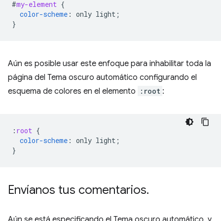
#
my-element
{
color-scheme
:
only
light
;
}
Aún es posible usar este enfoque para inhabilitar toda la
página del Tema oscuro automático configurando el
esquema de colores en el elemento
:root
:
:
root
{
color-scheme
:
only
light
;
}
Envíanos tus comentarios
.
Aún se está especificando el Tema oscuro automático, y