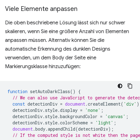
Viele Elemente anpassen
Die oben beschriebene Lösung lässt sich nur schwer
skalieren, wenn Sie eine größere Anzahl von Elementen
anpassen müssen. Alternativ können Sie die
automatische Erkennung des dunklen Designs
verwenden, um dem Body der Seite eine
Markierungsklasse hinzuzufügen:
function
setAutoDarkClass
()
{
// We can also use JavaScript to generate the dete
const
detectionDiv
=
document
.
createElement
(
'div'
)
detectionDiv
.
style
.
display
=
'none'
;
detectionDiv
.
style
.
backgroundColor
=
'canvas'
;
detectionDiv
.
style
.
colorScheme
=
'light'
;
document
.
body
.
appendChild
(
detectionDiv
);
// If the computed style is not white then the pag