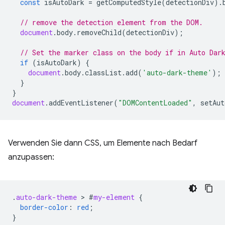
const
isAutoDark
=
getComputedStyle
(
detectionDiv
).
// remove the detection element from the DOM.
document
.
body
.
removeChild
(
detectionDiv
);
// Set the marker class on the body if in Auto Dar
if
(
isAutoDark
)
{
document
.
body
.
classList
.
add
(
'auto-dark-theme'
);
}
}
document
.
addEventListener
(
"DOMContentLoaded"
,
setAut
Verwenden Sie dann CSS, um Elemente nach Bedarf
anzupassen:
.
auto-dark-theme
 > 
#
my-element
{
border-color
:
red
;
}