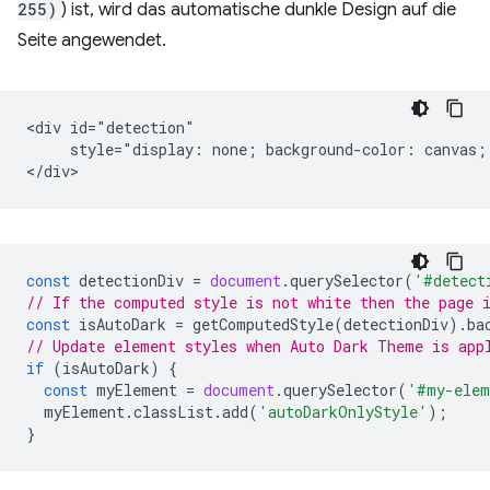
255)
) ist, wird das automatische dunkle Design auf die
Seite angewendet.
<div id="detection"

     style="display: none; background-color: canvas; 
const
detectionDiv
=
document
.
querySelector
(
'#detect
// If the computed style is not white then the page 
const
isAutoDark
=
getComputedStyle
(
detectionDiv
).
ba
// Update element styles when Auto Dark Theme is app
if
(
isAutoDark
)
{
const
myElement
=
document
.
querySelector
(
'#my-elem
myElement
.
classList
.
add
(
'autoDarkOnlyStyle'
);
}