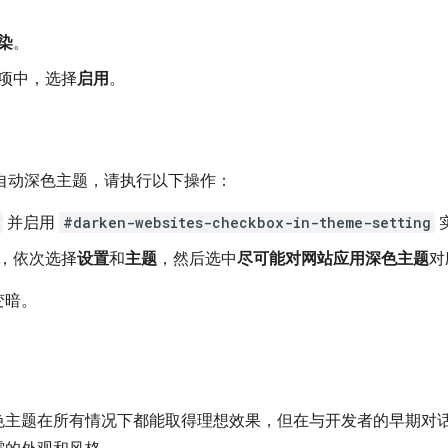
染
。
项中，选择
启用
。
上测试自动深色主题，请执行以下操作：
并启用
#darken-websites-checkbox-in-theme-setting
，依次选择
设置
和
主题
，然后选中
尽可能对网站应用深色主题
对
变暗。
色主题在所有情况下都能取得理想效果，但在与开发者的早期对