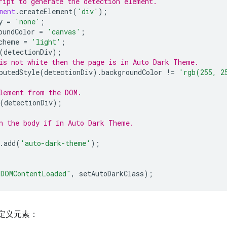
ript to generate the detection element.
ment
.
createElement
(
'div'
);
y
=
'none'
;
oundColor
=
'canvas'
;
cheme
=
'light'
;
(
detectionDiv
);
is not white then the page is in Auto Dark Theme.
putedStyle
(
detectionDiv
).
backgroundColor
!=
'rgb(255, 2
lement from the DOM.
(
detectionDiv
);
n the body if in Auto Dark Theme.
.
add
(
'auto-dark-theme'
);
"DOMContentLoaded"
,
setAutoDarkClass
);
自定义元素：