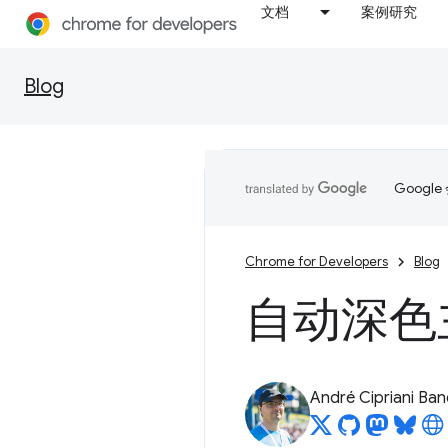
文档
案例研究
Blog
Goog
Chrome for Developers
Blog
自动深色
André Cipriani Ban