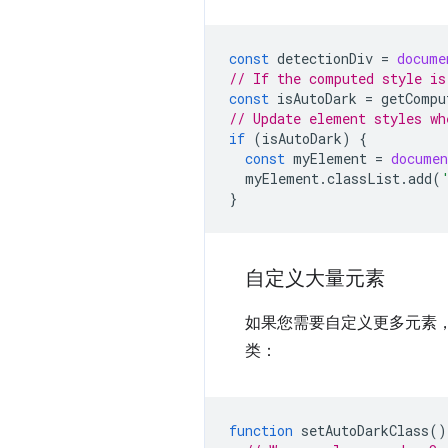
const
detectionDiv
=
docume
// If the computed style is
const
isAutoDark
=
getCompu
// Update element styles wh
if
(
isAutoDark
)
{
const
myElement
=
documen
myElement
.
classList
.
add
(
}
自定义大量元素
如果您需要自定义更多元素
类：
function
setAutoDarkClass
()