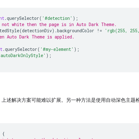
nt
.
querySelector
(
'#detection'
);
 not white then the page is in Auto Dark Theme.
tedStyle
(
detectionDiv
).
backgroundColor
!=
'rgb(255, 255
en Auto Dark Theme is applied.
t
.
querySelector
(
'#my-element'
);
'autoDarkOnlyStyle'
);
，上述解决方案可能难以扩展。另一种方法是使用自动深色主题
{