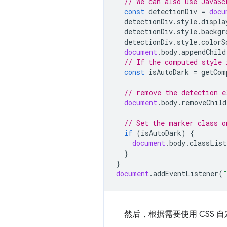
// We can also use JavaSc
const
detectionDiv
=
docu
detectionDiv
.
style
.
displa
detectionDiv
.
style
.
backgr
detectionDiv
.
style
.
colorS
document
.
body
.
appendChild
// If the computed style 
const
isAutoDark
=
getCom
// remove the detection e
document
.
body
.
removeChild
// Set the marker class o
if
(
isAutoDark
)
{
document
.
body
.
classList
}
}
document
.
addEventListener
(
然后，根据需要使用 CSS 