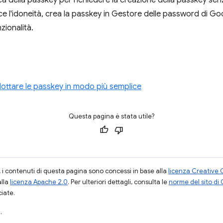
a della passkey per richiedere la creazione della passkey senza
 l'idoneità, crea la passkey in Gestore delle password di Goo
nzionalità.
adottare le passkey in modo più semplice
Questa pagina è stata utile?
i contenuti di questa pagina sono concessi in base alla
licenza Creative 
alla
licenza Apache 2.0
. Per ulteriori dettagli, consulta le
norme del sito di
ciate.
.