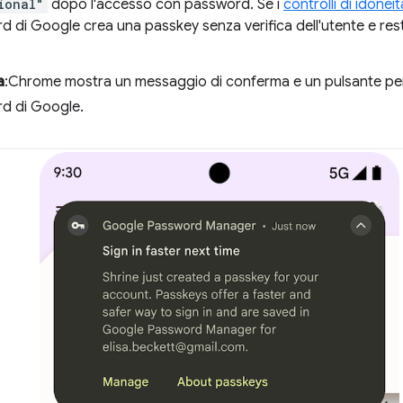
ional"
dopo l'accesso con password. Se i
controlli di idoneit
 di Google crea una passkey senza verifica dell'utente e resti
a
:Chrome mostra un messaggio di conferma e un pulsante per 
d di Google.