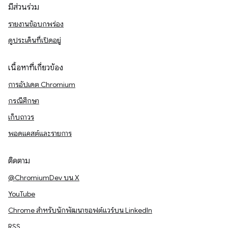
มีส่วนร่วม
รายงานข้อบกพร่อง
ดูประเด็นที่เปิดอยู่
เนื้อหาที่เกี่ยวข้อง
การอัปเดต Chromium
กรณีศึกษา
เก็บถาวร
พอดแคสต์และรายการ
ติดตาม
@ChromiumDev บน X
YouTube
Chrome สำหรับนักพัฒนาซอฟต์แวร์บน LinkedIn
RSS