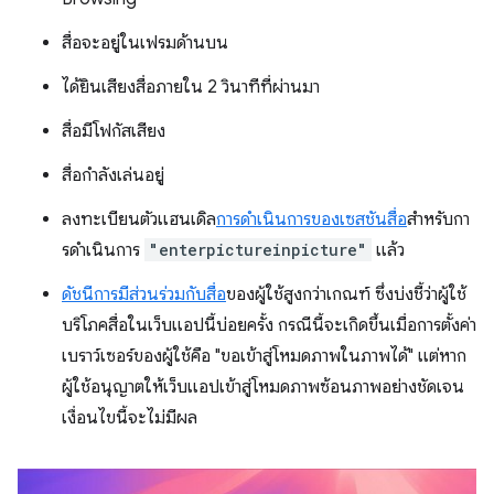
สื่อจะอยู่ในเฟรมด้านบน
ได้ยินเสียงสื่อภายใน 2 วินาทีที่ผ่านมา
สื่อมีโฟกัสเสียง
สื่อกำลังเล่นอยู่
ลงทะเบียนตัวแฮนเดิล
การดำเนินการของเซสชันสื่อ
สําหรับกา
รดําเนินการ
"enterpictureinpicture"
แล้ว
ดัชนีการมีส่วนร่วมกับสื่อ
ของผู้ใช้สูงกว่าเกณฑ์ ซึ่งบ่งชี้ว่าผู้ใช้
บริโภคสื่อในเว็บแอปนี้บ่อยครั้ง กรณีนี้จะเกิดขึ้นเมื่อการตั้งค่า
เบราว์เซอร์ของผู้ใช้คือ "ขอเข้าสู่โหมดภาพในภาพได้" แต่หาก
ผู้ใช้อนุญาตให้เว็บแอปเข้าสู่โหมดภาพซ้อนภาพอย่างชัดเจน
เงื่อนไขนี้จะไม่มีผล