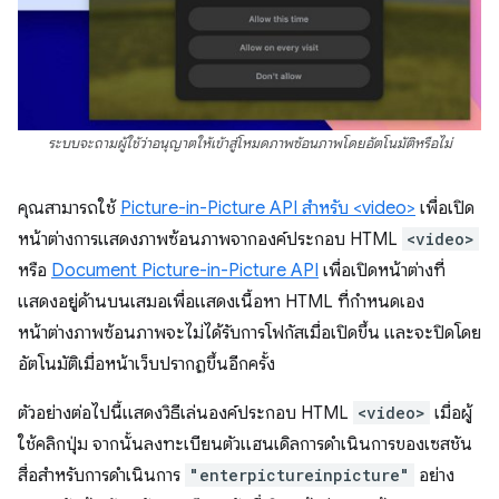
ระบบจะถามผู้ใช้ว่าอนุญาตให้เข้าสู่โหมดภาพซ้อนภาพโดยอัตโนมัติหรือไม่
คุณสามารถใช้
Picture-in-Picture API สำหรับ <video>
เพื่อเปิด
หน้าต่างการแสดงภาพซ้อนภาพจากองค์ประกอบ HTML
<video>
หรือ
Document Picture-in-Picture API
เพื่อเปิดหน้าต่างที่
แสดงอยู่ด้านบนเสมอเพื่อแสดงเนื้อหา HTML ที่กำหนดเอง
หน้าต่างภาพซ้อนภาพจะไม่ได้รับการโฟกัสเมื่อเปิดขึ้น และจะปิดโดย
อัตโนมัติเมื่อหน้าเว็บปรากฏขึ้นอีกครั้ง
ตัวอย่างต่อไปนี้แสดงวิธีเล่นองค์ประกอบ HTML
<video>
เมื่อผู้
ใช้คลิกปุ่ม จากนั้นลงทะเบียนตัวแฮนเดิลการดำเนินการของเซสชัน
สื่อสําหรับการดําเนินการ
"enterpictureinpicture"
อย่าง