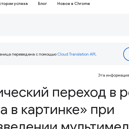
стории успеха
Блог
Новое в Chrome
аница переведена с помощью
Cloud Translation API
.
Эта информация 
ический переход в 
а в картинке» при
зведении мультиме