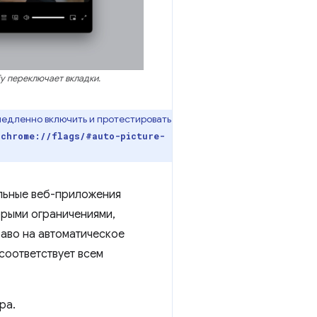
fy переключает вкладки.
медленно включить и протестировать
а
chrome://flags/#auto-picture-
льные веб-приложения
орыми ограничениями,
аво на автоматическое
соответствует всем
ра.