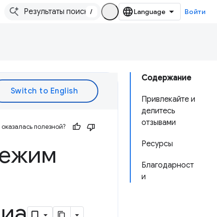
/
Войти
Содержание
Привлекайте и
делитесь
отзывами
оказалась полезной?
Ресурсы
режим
Благодарност
и
диа