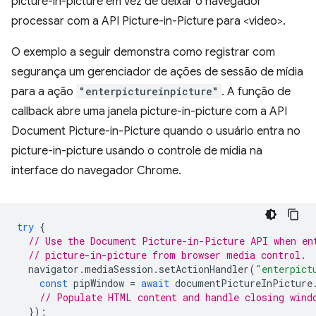
picture-in-picture em vez de deixar o navegador
processar com a API Picture-in-Picture para <video>.
O exemplo a seguir demonstra como registrar com
segurança um gerenciador de ações de sessão de mídia
para a ação
"enterpictureinpicture"
. A função de
callback abre uma janela picture-in-picture com a API
Document Picture-in-Picture quando o usuário entra no
picture-in-picture usando o controle de mídia na
interface do navegador Chrome.
try
{
// Use the Document Picture-in-Picture API when en
// picture-in-picture from browser media control.
navigator
.
mediaSession
.
setActionHandler
(
"enterpict
const
pipWindow
=
await
documentPictureInPicture
// Populate HTML content and handle closing wind
});