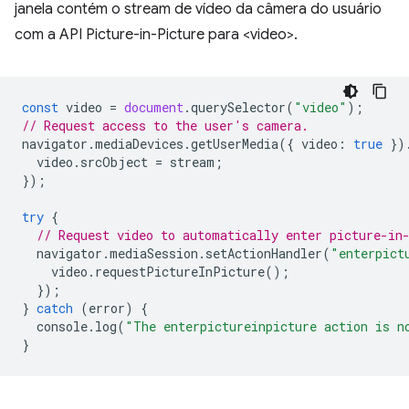
janela contém o stream de vídeo da câmera do usuário
com a API Picture-in-Picture para <video>.
const
video
=
document
.
querySelector
(
"video"
);
// Request access to the user's camera.
navigator
.
mediaDevices
.
getUserMedia
({
video
:
true
})
video
.
srcObject
=
stream
;
});
try
{
// Request video to automatically enter picture-in
navigator
.
mediaSession
.
setActionHandler
(
"enterpict
video
.
requestPictureInPicture
();
});
}
catch
(
error
)
{
console
.
log
(
"The enterpictureinpicture action is n
}