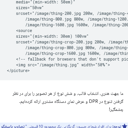
    media="(min-width: 50em)"

    sizes="50vw"

    srcset="/image/thing-200.jpg 200w, /image/thing-4
        /image/thing-800.jpg 800w, /image/thing-1200.
        /image/thing-1600.jpg 1600w, /image/thing-200
    <source

    sizes="(min-width: 30em) 100vw"

    srcset="/image/thing-crop-200.jpg 200w, /image/th
        /image/thing-crop-800.jpg 800w, /image/thing-
        /image/thing-crop-1600.jpg 1600w, /image/thin
    <!-- fallback for browsers that don't support pic
    <img src="/image/thing.jpg" width="50%">

ما جهت هنری، انتخاب قالب، و شش نوع از هر تصویر را برای در نظر
گرفتن تنوع در DPR و عرض نمای دستگاه مشتری ارائه کرده‌ایم.
چشمگیر!
توجه:
برای افراد شجاع، جیسون گریگزبی یک مجموعه 10 قسمتی "
تصاویر پاسخگو