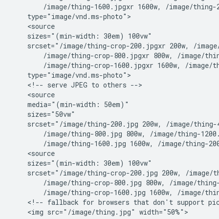
        /image/thing-1600.jpgxr 1600w, /image/thing-2
    type="image/vnd.ms-photo">

    <source

    sizes="(min-width: 30em) 100vw"

    srcset="/image/thing-crop-200.jpgxr 200w, /image/
        /image/thing-crop-800.jpgxr 800w, /image/thin
        /image/thing-crop-1600.jpgxr 1600w, /image/th
    type="image/vnd.ms-photo">

    <!-- serve JPEG to others -->

    <source

    media="(min-width: 50em)"

    sizes="50vw"

    srcset="/image/thing-200.jpg 200w, /image/thing-4
        /image/thing-800.jpg 800w, /image/thing-1200.
        /image/thing-1600.jpg 1600w, /image/thing-200
    <source

    sizes="(min-width: 30em) 100vw"

    srcset="/image/thing-crop-200.jpg 200w, /image/th
        /image/thing-crop-800.jpg 800w, /image/thing-
        /image/thing-crop-1600.jpg 1600w, /image/thin
    <!-- fallback for browsers that don't support pic
    <img src="/image/thing.jpg" width="50%">
