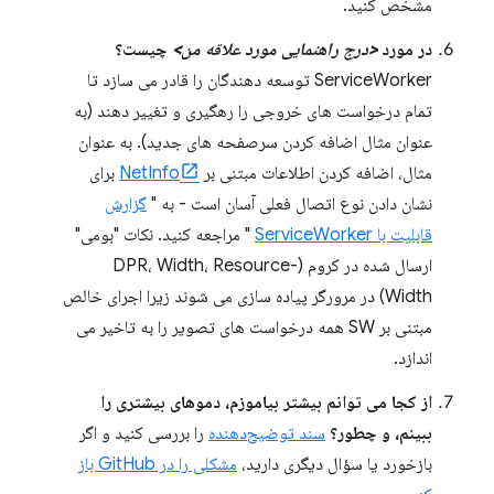
مشخص کنید.
در مورد
<درج راهنمایی مورد علاقه من>
چیست؟
ServiceWorker توسعه دهندگان را قادر می سازد تا
تمام درخواست های خروجی را رهگیری و تغییر دهند (به
عنوان مثال اضافه کردن سرصفحه های جدید). به عنوان
مثال، اضافه کردن اطلاعات مبتنی بر
NetInfo
برای
نشان دادن نوع اتصال فعلی آسان است - به "
گزارش
قابلیت با ServiceWorker
" مراجعه کنید. نکات "بومی"
ارسال شده در کروم (DPR، Width، Resource-
Width) در مرورگر پیاده سازی می شوند زیرا اجرای خالص
مبتنی بر SW همه درخواست های تصویر را به تاخیر می
اندازد.
از کجا می توانم بیشتر بیاموزم، دموهای بیشتری را
ببینم، و چطور؟
سند توضیح‌دهنده
را بررسی کنید و اگر
بازخورد یا سؤال دیگری دارید،
مشکلی را در GitHub باز