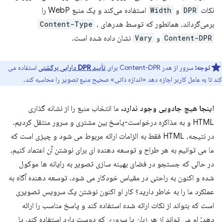
نکات
DPR
و
Width
استفاده می‌کند و یک منبع WebP را
برمی‌گرداند، همانطور که توسط هدرهای
،
Content-Type
Content-DPR
و
Vary
نشان داده شده است.
توجه:
سرور از هدر Content-DPR برای
تأیید DPR دارایی برگشتی
استفاده می
کند تا به عامل کاربر اجازه دهد «اندازه ذاتی» صحیح منبع تصویر را محاسبه کند.
اینجا هیچ جادویی وجود ندارد.
ما انتخاب منبع را از نشانه گذاری
HTML و به مذاکره درخواست-پاسخ بین مشتری و سرور منتقل کردیم.
در نتیجه، HTML فقط به الزامات ارائه مربوط می شود و چیزی است که
ما می توانیم به هر طراح و توسعه دهنده ای برای نوشتن آن اعتماد کنیم،
در حالی که جستجو در فضای بهینه سازی تصویر به رایانه ها موکول
شده و اکنون به راحتی در مقیاس خودکار می شود. توسعه دهنده آگاه به
عملکرد ما را به خاطر دارید؟ کار او اکنون نوشتن یک سرویس تصویری
است که بتواند از نکات ارائه شده استفاده کند و پاسخ مناسب را ارائه
دهد: او می تواند از هر زبان یا سروری که دوست دارد استفاده کند، یا