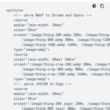
<picture>

    <!-- serve WebP to Chrome and Opera -->

    <source

    media="(min-width: 50em)"

    sizes="50vw"

    srcset="/image/thing-200.webp 200w, /image/thing-
        /image/thing-800.webp 800w, /image/thing-1200
        /image/thing-1600.webp 1600w, /image/thing-20
    type="image/webp">

    <source

    sizes="(min-width: 30em) 100vw"

    srcset="/image/thing-crop-200.webp 200w, /image/t
        /image/thing-crop-800.webp 800w, /image/thing
        /image/thing-crop-1600.webp 1600w, /image/thi
    type="image/webp">

    <!-- serve JPEGXR to Edge -->

    <source

    media="(min-width: 50em)"

    sizes="50vw"

    srcset="/image/thing-200.jpgxr 200w, /image/thing
        /image/thing-800.jpgxr 800w, /image/thing-120