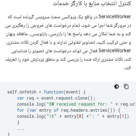
کنترل انتخاب منابع با کارگر خدمات
ServiceWorker در واقع یک پروکسی سمت سرویس گیرنده است که
در مرورگر شما اجرا می شود. تمام درخواست های خروجی را رهگیری می
کند و به شما امکان می دهد پاسخ ها را بازرسی، بازنویسی، حافظه پنهان
و حتی ترکیب کنید. تصاویر تفاوتی ندارند و با فعال کردن نکات مشتری،
ServiceWorker فعال می تواند درخواست های تصویر را شناسایی
کند، نکات مشتری ارائه شده را بررسی کند و منطق پردازش خود را تعریف
کند.
self
.
onfetch
=
function
(
event
)
{
var
req
=
event
.
request
.
clone
();
console
.
log
(
"SW received request for: "
+
req
.
ur
for
(
var
entry
of
req
.
headers
.
entries
())
{
console
.
log
(
"\t"
+
entry
[
0
]
+
": "
+
entry
[
1
])
}
...
}