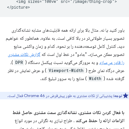
    <img sizes="100vw" src="/image/thing-crop">

باور کنید یا نه، مثال بالا برای ارائه همه قابلیت‌های مشابه نشانه‌گذاری
تصویر بسیار طولانی‌تر در بالا کافی است، به علاوه، همانطور که خواهیم
دید، کنترل کامل توسعه‌دهنده را بر نحوه، کدام و زمان واکشی منابع
تصویر ممکن می‌سازد. "جادو" در خط اول است که
گزارش نکات مشتری
را قادر می‌سازد
و به مرورگر می‌گوید نسبت پیکسل دستگاه (
DPR
)،
عرض درگاه نمای طرح (
Viewport-Width
) و عرض نمایش در نظر
گرفته شده (
Width
) منابع را به سرور تبلیغ کند.
توجه:
پشتیبانی از نکات مشتری به طور پیش‌فرض در Chrome 46 فعال است.
با فعال کردن نکات مشتری، نشانه‌گذاری سمت مشتری حاصل فقط
الزامات ارائه را حفظ می‌کند
. طراح نیازی به نگرانی در مورد انواع
تصویر، وضوح مشتری، نقاط شکست بهینه برای کاهش بایت های