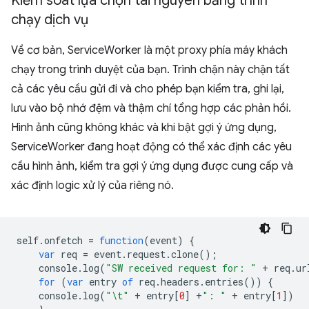
Kiểm soát lựa chọn tài nguyên bằng trình
chạy dịch vụ
Về cơ bản, ServiceWorker là một proxy phía máy khách
chạy trong trình duyệt của bạn. Trình chặn này chặn tất
cả các yêu cầu gửi đi và cho phép bạn kiểm tra, ghi lại,
lưu vào bộ nhớ đệm và thậm chí tổng hợp các phản hồi.
Hình ảnh cũng không khác và khi bật gợi ý ứng dụng,
ServiceWorker đang hoạt động có thể xác định các yêu
cầu hình ảnh, kiểm tra gợi ý ứng dụng được cung cấp và
xác định logic xử lý của riêng nó.
self
.
onfetch
=
function
(
event
)
{
var
req
=
event
.
request
.
clone
();
console
.
log
(
"SW received request for: "
+
req
.
ur
for
(
var
entry
of
req
.
headers
.
entries
())
{
console
.
log
(
"\t"
+
entry
[
0
]
+
": "
+
entry
[
1
])