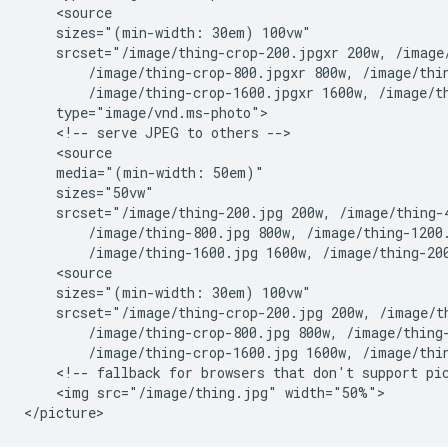
    <source

    sizes="(min-width: 30em) 100vw"

    srcset="/image/thing-crop-200.jpgxr 200w, /image/
        /image/thing-crop-800.jpgxr 800w, /image/thin
        /image/thing-crop-1600.jpgxr 1600w, /image/th
    type="image/vnd.ms-photo">

    <!-- serve JPEG to others -->

    <source

    media="(min-width: 50em)"

    sizes="50vw"

    srcset="/image/thing-200.jpg 200w, /image/thing-4
        /image/thing-800.jpg 800w, /image/thing-1200.
        /image/thing-1600.jpg 1600w, /image/thing-200
    <source

    sizes="(min-width: 30em) 100vw"

    srcset="/image/thing-crop-200.jpg 200w, /image/th
        /image/thing-crop-800.jpg 800w, /image/thing-
        /image/thing-crop-1600.jpg 1600w, /image/thin
    <!-- fallback for browsers that don't support pic
    <img src="/image/thing.jpg" width="50%">
