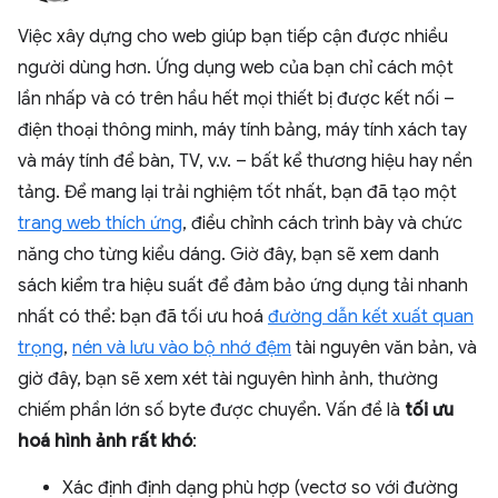
Việc xây dựng cho web giúp bạn tiếp cận được nhiều
người dùng hơn. Ứng dụng web của bạn chỉ cách một
lần nhấp và có trên hầu hết mọi thiết bị được kết nối –
điện thoại thông minh, máy tính bảng, máy tính xách tay
và máy tính để bàn, TV, v.v. – bất kể thương hiệu hay nền
tảng. Để mang lại trải nghiệm tốt nhất, bạn đã tạo một
trang web thích ứng
, điều chỉnh cách trình bày và chức
năng cho từng kiểu dáng. Giờ đây, bạn sẽ xem danh
sách kiểm tra hiệu suất để đảm bảo ứng dụng tải nhanh
nhất có thể: bạn đã tối ưu hoá
đường dẫn kết xuất quan
trọng
,
nén và lưu vào bộ nhớ đệm
tài nguyên văn bản, và
giờ đây, bạn sẽ xem xét tài nguyên hình ảnh, thường
chiếm phần lớn số byte được chuyển. Vấn đề là
tối ưu
hoá hình ảnh rất khó
:
Xác định định dạng phù hợp (vectơ so với đường