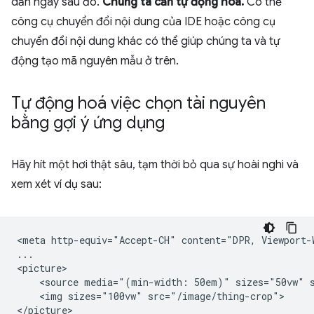
dẫn ngay sau đó.
Chúng ta cần tự động hoá.
Có thể
công cụ chuyển đổi nội dung của IDE hoặc công cụ
chuyển đổi nội dung khác có thể giúp chúng ta và tự
động tạo mã nguyên mẫu ở trên.
Tự động hoá việc chọn tài nguyên
bằng gợi ý ứng dụng
Hãy hít một hơi thật sâu, tạm thời bỏ qua sự hoài nghi và
xem xét ví dụ sau:
<meta http-equiv="Accept-CH" content="DPR, Viewport-W
...

<picture>

    <source media="(min-width: 50em)" sizes="50vw" s
    <img sizes="100vw" src="/image/thing-crop">
