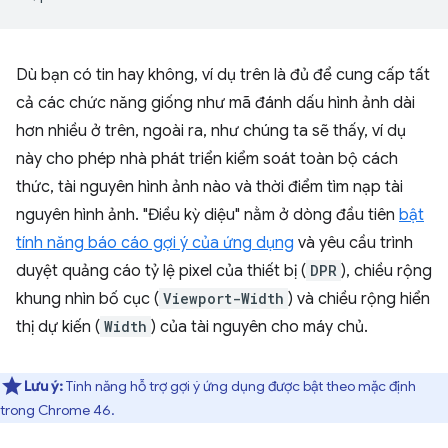
Dù bạn có tin hay không, ví dụ trên là đủ để cung cấp tất
cả các chức năng giống như mã đánh dấu hình ảnh dài
hơn nhiều ở trên, ngoài ra, như chúng ta sẽ thấy, ví dụ
này cho phép nhà phát triển kiểm soát toàn bộ cách
thức, tài nguyên hình ảnh nào và thời điểm tìm nạp tài
nguyên hình ảnh. "Điều kỳ diệu" nằm ở dòng đầu tiên
bật
tính năng báo cáo gợi ý của ứng dụng
và yêu cầu trình
duyệt quảng cáo tỷ lệ pixel của thiết bị (
DPR
), chiều rộng
khung nhìn bố cục (
Viewport-Width
) và chiều rộng hiển
thị dự kiến (
Width
) của tài nguyên cho máy chủ.
Lưu ý:
Tính năng hỗ trợ gợi ý ứng dụng được bật theo mặc định
trong Chrome 46.