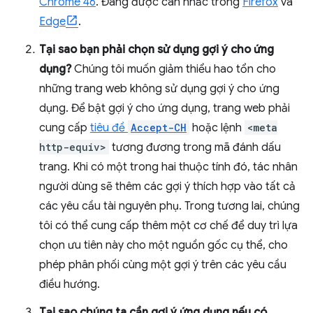
Chrome 46
. Đang được cân nhắc trong
Firefox
và
Edge
.
Tại sao bạn phải chọn sử dụng gợi ý cho ứng
dụng?
Chúng tôi muốn giảm thiểu hao tổn cho
những trang web không sử dụng gợi ý cho ứng
dụng. Để bật gợi ý cho ứng dụng, trang web phải
cung cấp
tiêu đề
Accept-CH
hoặc lệnh
<meta
http-equiv>
tương đương trong mã đánh dấu
trang. Khi có một trong hai thuộc tính đó, tác nhân
người dùng sẽ thêm các gợi ý thích hợp vào tất cả
các yêu cầu tài nguyên phụ. Trong tương lai, chúng
tôi có thể cung cấp thêm một cơ chế để duy trì lựa
chọn ưu tiên này cho một nguồn gốc cụ thể, cho
phép phân phối cùng một gợi ý trên các yêu cầu
điều hướng.
Tại sao chúng ta cần gợi ý ứng dụng nếu có