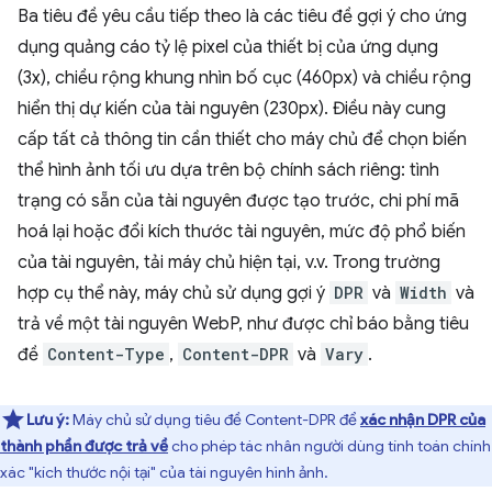
Ba tiêu đề yêu cầu tiếp theo là các tiêu đề gợi ý cho ứng
dụng quảng cáo tỷ lệ pixel của thiết bị của ứng dụng
(3x), chiều rộng khung nhìn bố cục (460px) và chiều rộng
hiển thị dự kiến của tài nguyên (230px). Điều này cung
cấp tất cả thông tin cần thiết cho máy chủ để chọn biến
thể hình ảnh tối ưu dựa trên bộ chính sách riêng: tình
trạng có sẵn của tài nguyên được tạo trước, chi phí mã
hoá lại hoặc đổi kích thước tài nguyên, mức độ phổ biến
của tài nguyên, tải máy chủ hiện tại, v.v. Trong trường
hợp cụ thể này, máy chủ sử dụng gợi ý
DPR
và
Width
và
trả về một tài nguyên WebP, như được chỉ báo bằng tiêu
đề
Content-Type
,
Content-DPR
và
Vary
.
Lưu ý:
Máy chủ sử dụng tiêu đề Content-DPR để
xác nhận DPR của
thành phần được trả về
cho phép tác nhân người dùng tính toán chính
xác "kích thước nội tại" của tài nguyên hình ảnh.