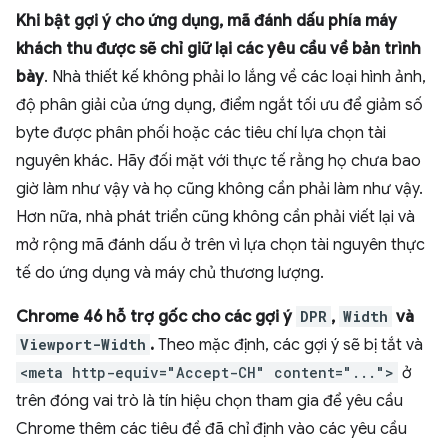
Khi bật gợi ý cho ứng dụng, mã đánh dấu phía máy
khách thu được sẽ chỉ giữ lại các yêu cầu về bản trình
bày
. Nhà thiết kế không phải lo lắng về các loại hình ảnh,
độ phân giải của ứng dụng, điểm ngắt tối ưu để giảm số
byte được phân phối hoặc các tiêu chí lựa chọn tài
nguyên khác. Hãy đối mặt với thực tế rằng họ chưa bao
giờ làm như vậy và họ cũng không cần phải làm như vậy.
Hơn nữa, nhà phát triển cũng không cần phải viết lại và
mở rộng mã đánh dấu ở trên vì lựa chọn tài nguyên thực
tế do ứng dụng và máy chủ thương lượng.
Chrome 46 hỗ trợ gốc cho các gợi ý
DPR
,
Width
và
Viewport-Width
.
Theo mặc định, các gợi ý sẽ bị tắt và
<meta http-equiv="Accept-CH" content="...">
ở
trên đóng vai trò là tín hiệu chọn tham gia để yêu cầu
Chrome thêm các tiêu đề đã chỉ định vào các yêu cầu