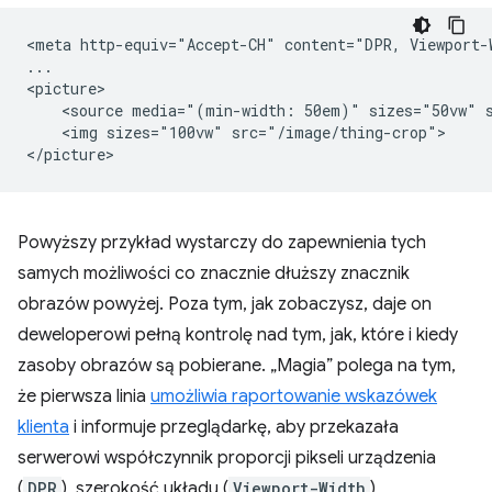
<meta http-equiv="Accept-CH" content="DPR, Viewport-W
...

<picture>

    <source media="(min-width: 50em)" sizes="50vw" s
    <img sizes="100vw" src="/image/thing-crop">

Powyższy przykład wystarczy do zapewnienia tych
samych możliwości co znacznie dłuższy znacznik
obrazów powyżej. Poza tym, jak zobaczysz, daje on
deweloperowi pełną kontrolę nad tym, jak, które i kiedy
zasoby obrazów są pobierane. „Magia” polega na tym,
że pierwsza linia
umożliwia raportowanie wskazówek
klienta
i informuje przeglądarkę, aby przekazała
serwerowi współczynnik proporcji pikseli urządzenia
(
DPR
), szerokość układu (
Viewport-Width
)