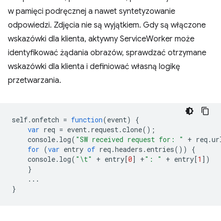
w pamięci podręcznej a nawet syntetyzowanie
odpowiedzi. Zdjęcia nie są wyjątkiem. Gdy są włączone
wskazówki dla klienta, aktywny ServiceWorker może
identyfikować żądania obrazów, sprawdzać otrzymane
wskazówki dla klienta i definiować własną logikę
przetwarzania.
self
.
onfetch
=
function
(
event
)
{
var
req
=
event
.
request
.
clone
();
console
.
log
(
"SW received request for: "
+
req
.
ur
for
(
var
entry
of
req
.
headers
.
entries
())
{
console
.
log
(
"\t"
+
entry
[
0
]
+
": "
+
entry
[
1
])
}
...
}