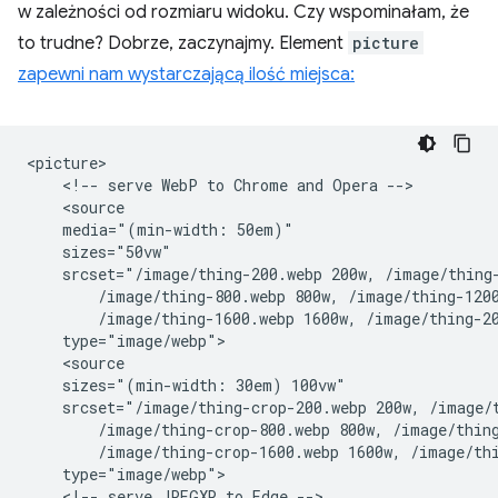
w zależności od rozmiaru widoku. Czy wspominałam, że
to trudne? Dobrze, zaczynajmy. Element
picture
zapewni nam wystarczającą ilość miejsca:
<picture>

    <!-- serve WebP to Chrome and Opera -->

    <source

    media="(min-width: 50em)"

    sizes="50vw"

    srcset="/image/thing-200.webp 200w, /image/thing-
        /image/thing-800.webp 800w, /image/thing-1200
        /image/thing-1600.webp 1600w, /image/thing-20
    type="image/webp">

    <source

    sizes="(min-width: 30em) 100vw"

    srcset="/image/thing-crop-200.webp 200w, /image/t
        /image/thing-crop-800.webp 800w, /image/thing
        /image/thing-crop-1600.webp 1600w, /image/thi
    type="image/webp">

    <!-- serve JPEGXR to Edge -->
