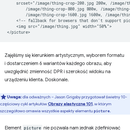
    srcset="/image/thing-crop-200.jpg 200w, /image/th
        /image/thing-crop-800.jpg 800w, /image/thing-
        /image/thing-crop-1600.jpg 1600w, /image/thin
    <!-- fallback for browsers that don't support pic
    <img src="/image/thing.jpg" width="50%">

Zajęliśmy się kierunkiem artystycznym, wyborem formatu
i dostarczeniem 6 wariantów każdego obrazu, aby
uwzględnić zmienność DPR i szerokość widoku na
urządzeniu klienta. Doskonale.
Uwaga:
dla odważnych – Jason Grigsby przygotował świetny 10-
częściowy cykl artykułów
Obrazy elastyczne 101
, w którym
szczegółowo omawia wszystkie aspekty elementu
.
picture
Element
picture
nie pozwala nam jednak zdefiniować