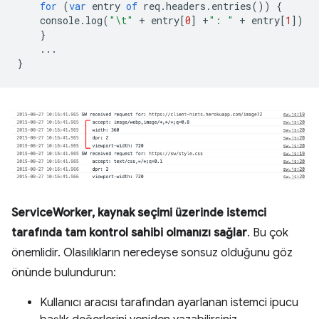
for
(
var
entry
of
req
.
headers
.
entries
())
{
console
.
log
(
"\t"
+
entry
[
0
]
+
": "
+
entry
[
1
])
}
...
}
ServiceWorker, kaynak seçimi üzerinde istemci
tarafında tam kontrol sahibi olmanızı sağlar
. Bu çok
önemlidir. Olasılıkların neredeyse sonsuz olduğunu göz
önünde bulundurun:
Kullanıcı aracısı tarafından ayarlanan istemci ipucu