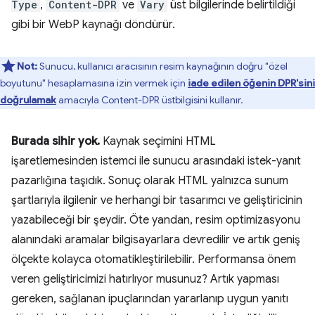
Type
,
Content-DPR
ve
Vary
üst bilgilerinde belirtildiği
gibi bir WebP kaynağı döndürür.
Not:
Sunucu, kullanıcı aracısının resim kaynağının doğru "özel
boyutunu" hesaplamasına izin vermek için
iade edilen öğenin DPR'sini
doğrulamak
amacıyla Content-DPR üstbilgisini kullanır.
Burada sihir yok.
Kaynak seçimini HTML
işaretlemesinden istemci ile sunucu arasındaki istek-yanıt
pazarlığına taşıdık. Sonuç olarak HTML yalnızca sunum
şartlarıyla ilgilenir ve herhangi bir tasarımcı ve geliştiricinin
yazabileceği bir şeydir. Öte yandan, resim optimizasyonu
alanındaki aramalar bilgisayarlara devredilir ve artık geniş
ölçekte kolayca otomatikleştirilebilir. Performansa önem
veren geliştiricimizi hatırlıyor musunuz? Artık yapması
gereken, sağlanan ipuçlarından yararlanıp uygun yanıtı