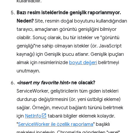
kullanılabilir.
Bazı resim isteklerinde genişlik raporlanmıyor.
Neden?
Site, resmin doğal boyutunu kullandığından
tarayıcı, amaçlanan görüntü genişliğini bilmiyor
olabilir. Sonuç olarak, bu tür istekler ve "görüntü
genişliği"ne sahip olmayan istekler (ör. JavaScript
kaynağı) için Genişlik ipucu atlanır. Genişlik ipuçları
almak için resimlerinizde
boyut değeri
belirtmeyi
unutmayın.
<insert my favorite hint>
ne olacak?
ServiceWorker, geliştiricilerin tüm giden istekleri
durdurup değiştirmesini (ör. yeni üstbilgi ekleme)
sağlar. Örneğin, mevcut bağlantı türünü belirtmek
için
NetInfo
tabanlı bilgiler eklemek kolaydır.
"
ServiceWorker ile özellik raporlama
" başlıklı
makaleyi inceleyin. Chrome'da gönderilen "yerel"