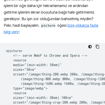
işlemi bir öğe daha için tekrarlamamız ve ardından
getirme işlemini ekran boyutuna bağlı hale getirmemiz
gerekiyor. Bu işin zor olduğundan bahsetmiş miydim?
Peki, hadi başlayalım.
picture
öğesi
bize oldukça fazla
bilgi verir
:
<picture>

    <!-- serve WebP to Chrome and Opera -->

    <source

    media="(min-width: 50em)"

    sizes="50vw"

    srcset="/image/thing-200.webp 200w, /image/thing-
        /image/thing-800.webp 800w, /image/thing-1200
        /image/thing-1600.webp 1600w, /image/thing-20
    type="image/webp">

    <source

    sizes="(min-width: 30em) 100vw"

    srcset="/image/thing-crop-200.webp 200w, /image/t