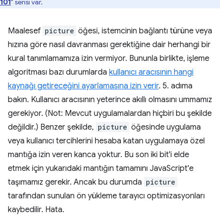
101
" serisi var.
Maalesef
picture
öğesi, istemcinin bağlantı türüne veya
hızına göre nasıl davranması gerektiğine dair herhangi bir
kural tanımlamamıza izin vermiyor. Bununla birlikte, işleme
algoritması bazı durumlarda
kullanıcı aracısının hangi
kaynağı getireceğini ayarlamasına izin verir
. 5. adıma
bakın. Kullanıcı aracısının yeterince akıllı olmasını ummamız
gerekiyor. (Not: Mevcut uygulamalardan hiçbiri bu şekilde
değildir.) Benzer şekilde,
picture
öğesinde uygulama
veya kullanıcı tercihlerini hesaba katan uygulamaya özel
mantığa izin veren kanca yoktur. Bu son iki bit'i elde
etmek için yukarıdaki mantığın tamamını JavaScript'e
taşımamız gerekir. Ancak bu durumda
picture
tarafından sunulan ön yükleme tarayıcı optimizasyonları
kaybedilir. Hata.