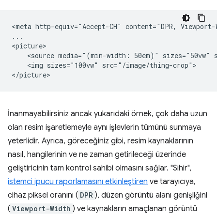
<meta http-equiv="Accept-CH" content="DPR, Viewport-W
...

<picture>

    <source media="(min-width: 50em)" sizes="50vw" s
    <img sizes="100vw" src="/image/thing-crop">

İnanmayabilirsiniz ancak yukarıdaki örnek, çok daha uzun
olan resim işaretlemeyle aynı işlevlerin tümünü sunmaya
yeterlidir. Ayrıca, göreceğiniz gibi, resim kaynaklarının
nasıl, hangilerinin ve ne zaman getirileceği üzerinde
geliştiricinin tam kontrol sahibi olmasını sağlar. "Sihir",
istemci ipucu raporlamasını etkinleştiren
ve tarayıcıya,
cihaz piksel oranını (
DPR
), düzen görüntü alanı genişliğini
(
Viewport-Width
) ve kaynakların amaçlanan görüntü