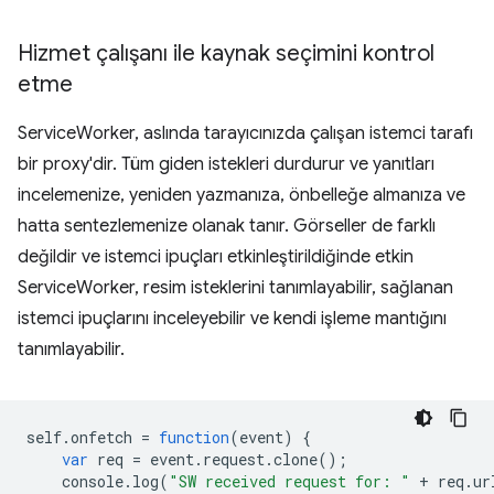
Hizmet çalışanı ile kaynak seçimini kontrol
etme
ServiceWorker, aslında tarayıcınızda çalışan istemci tarafı
bir proxy'dir. Tüm giden istekleri durdurur ve yanıtları
incelemenize, yeniden yazmanıza, önbelleğe almanıza ve
hatta sentezlemenize olanak tanır. Görseller de farklı
değildir ve istemci ipuçları etkinleştirildiğinde etkin
ServiceWorker, resim isteklerini tanımlayabilir, sağlanan
istemci ipuçlarını inceleyebilir ve kendi işleme mantığını
tanımlayabilir.
self
.
onfetch
=
function
(
event
)
{
var
req
=
event
.
request
.
clone
();
console
.
log
(
"SW received request for: "
+
req
.
ur