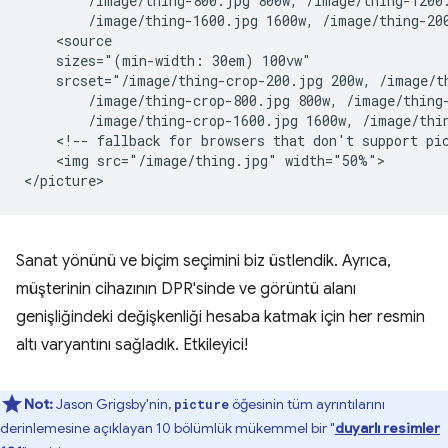
        /image/thing-800.jpg 800w, /image/thing-1200.
        /image/thing-1600.jpg 1600w, /image/thing-200
    <source

    sizes="(min-width: 30em) 100vw"

    srcset="/image/thing-crop-200.jpg 200w, /image/th
        /image/thing-crop-800.jpg 800w, /image/thing-
        /image/thing-crop-1600.jpg 1600w, /image/thin
    <!-- fallback for browsers that don't support pic
    <img src="/image/thing.jpg" width="50%">

Sanat yönünü ve biçim seçimini biz üstlendik. Ayrıca,
müşterinin cihazının DPR'sinde ve görüntü alanı
genişliğindeki değişkenliği hesaba katmak için her resmin
altı varyantını sağladık. Etkileyici!
Not:
Jason Grigsby'nin,
öğesinin tüm ayrıntılarını
picture
derinlemesine açıklayan 10 bölümlük mükemmel bir "
duyarlı resimler