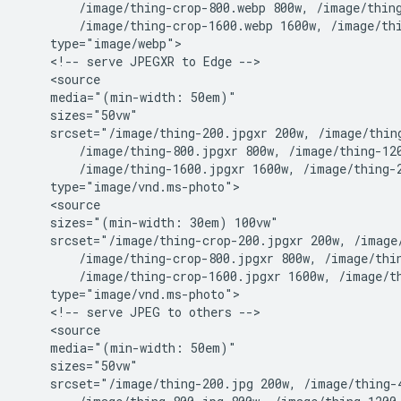
        /image/thing-crop-800.webp 800w, /image/thing
        /image/thing-crop-1600.webp 1600w, /image/thi
    type="image/webp">

    <!-- serve JPEGXR to Edge -->

    <source

    media="(min-width: 50em)"

    sizes="50vw"

    srcset="/image/thing-200.jpgxr 200w, /image/thing
        /image/thing-800.jpgxr 800w, /image/thing-120
        /image/thing-1600.jpgxr 1600w, /image/thing-2
    type="image/vnd.ms-photo">

    <source

    sizes="(min-width: 30em) 100vw"

    srcset="/image/thing-crop-200.jpgxr 200w, /image/
        /image/thing-crop-800.jpgxr 800w, /image/thin
        /image/thing-crop-1600.jpgxr 1600w, /image/th
    type="image/vnd.ms-photo">

    <!-- serve JPEG to others -->

    <source

    media="(min-width: 50em)"

    sizes="50vw"

    srcset="/image/thing-200.jpg 200w, /image/thing-4