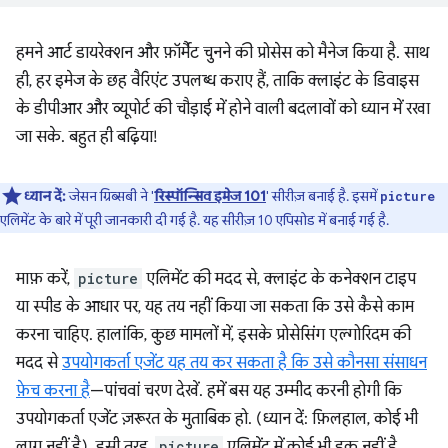
हमने आर्ट डायरेक्शन और फ़ॉर्मैट चुनने की प्रोसेस को मैनेज किया है. साथ
ही, हर इमेज के छह वैरिएंट उपलब्ध कराए हैं, ताकि क्लाइंट के डिवाइस
के डीपीआर और व्यूपोर्ट की चौड़ाई में होने वाली बदलावों को ध्यान में रखा
जा सके. बहुत ही बढ़िया!
ध्यान दें:
जेसन ग्रिब्सबी ने '
रिस्पॉन्सिव इमेज 101
' सीरीज़ बनाई है. इसमें
picture
एलिमेंट के बारे में पूरी जानकारी दी गई है. यह सीरीज़ 10 एपिसोड में बनाई गई है.
माफ़ करें,
picture
एलिमेंट की मदद से, क्लाइंट के कनेक्शन टाइप
या स्पीड के आधार पर, यह तय नहीं किया जा सकता कि उसे कैसे काम
करना चाहिए. हालांकि, कुछ मामलों में, इसके प्रोसेसिंग एल्गोरिदम की
मदद से
उपयोगकर्ता एजेंट यह तय कर सकता है कि उसे कौनसा संसाधन
फ़ेच करना है
—पांचवां चरण देखें. हमें बस यह उम्मीद करनी होगी कि
उपयोगकर्ता एजेंट ज़रूरत के मुताबिक हो. (ध्यान दें: फ़िलहाल, कोई भी
लागू नहीं है). इसी तरह,
picture
एलिमेंट में कोई भी हुक नहीं है,