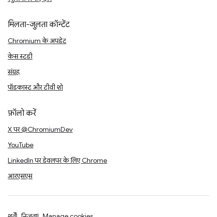
मिलता-जुलता कॉन्टेंट
Chromium के अपडेट
केस स्टडी
संग्रह
पॉडकास्ट और टीवी शो
फ़ॉलो करें
X पर @ChromiumDev
YouTube
LinkedIn पर डेवलपर के लिए Chrome
आरएसएस
शर्तें
निजता
Manage cookies