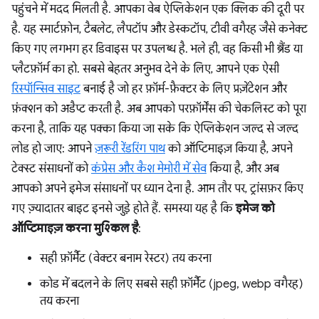
पहुंचने में मदद मिलती है. आपका वेब ऐप्लिकेशन एक क्लिक की दूरी पर
है. यह स्मार्टफ़ोन, टैबलेट, लैपटॉप और डेस्कटॉप, टीवी वगैरह जैसे कनेक्ट
किए गए लगभग हर डिवाइस पर उपलब्ध है. भले ही, वह किसी भी ब्रैंड या
प्लैटफ़ॉर्म का हो. सबसे बेहतर अनुभव देने के लिए, आपने एक ऐसी
रिस्पॉन्सिव साइट
बनाई है जो हर फ़ॉर्म-फ़ैक्टर के लिए प्रज़ेंटेशन और
फ़ंक्शन को अडैप्ट करती है. अब आपको परफ़ॉर्मेंस की चेकलिस्ट को पूरा
करना है, ताकि यह पक्का किया जा सके कि ऐप्लिकेशन जल्द से जल्द
लोड हो जाए: आपने
ज़रूरी रेंडरिंग पाथ
को ऑप्टिमाइज़ किया है, अपने
टेक्स्ट संसाधनों को
कंप्रेस और कैश मेमोरी में सेव
किया है, और अब
आपको अपने इमेज संसाधनों पर ध्यान देना है. आम तौर पर, ट्रांसफ़र किए
गए ज़्यादातर बाइट इनसे जुड़े होते हैं. समस्या यह है कि
इमेज को
ऑप्टिमाइज़ करना मुश्किल है
:
सही फ़ॉर्मैट (वेक्टर बनाम रेस्टर) तय करना
कोड में बदलने के लिए सबसे सही फ़ॉर्मैट (jpeg, webp वगैरह)
तय करना