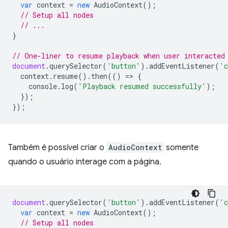
var
context
=
new
AudioContext
();
// Setup all nodes
// ...
}
// One-liner to resume playback when user interacted
document
.
querySelector
(
'button'
).
addEventListener
(
'c
context
.
resume
().
then
(()
=
>
{
console
.
log
(
'Playback resumed successfully'
);
});
});
Também é possível criar o
AudioContext
somente
quando o usuário interage com a página.
document
.
querySelector
(
'button'
).
addEventListener
(
'c
var
context
=
new
AudioContext
();
// Setup all nodes