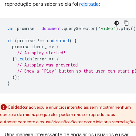
reprodução para saber se ela foi
rejeitada
:
var
promise
=
document
.
querySelector
(
'video'
).
play
()
if
(
promise
!==
undefined
)
{
promise
.
then
(
_
=
>
{
// Autoplay started!
}).
catch
(
error
=
>
{
// Autoplay was prevented.
// Show a "Play" button so that user can start p
});
}
Cuidado
:não veicule anúncios intersticiais sem mostrar nenhum
controle de mídia, porque eles podem não ser reproduzidos
automaticamente e os usuários não vão ter como iniciar a reprodução.
Uma maneira interessante de engajar os usuários é usar