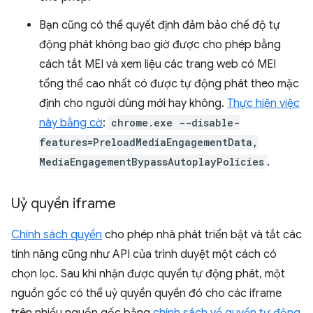
Bạn cũng có thể quyết định đảm bảo chế độ tự
động phát không bao giờ được cho phép bằng
cách tắt MEI và xem liệu các trang web có MEI
tổng thể cao nhất có được tự động phát theo mặc
định cho người dùng mới hay không.
Thực hiện việc
này bằng cờ
:
chrome.exe --disable-
features=PreloadMediaEngagementData,
MediaEngagementBypassAutoplayPolicies
.
Uỷ quyền iframe
Chính sách quyền
cho phép nhà phát triển bật và tắt các
tính năng cũng như API của trình duyệt một cách có
chọn lọc. Sau khi nhận được quyền tự động phát, một
nguồn gốc có thể uỷ quyền quyền đó cho các iframe
trên nhiều nguồn gốc bằng
chính sách về quyền tự động