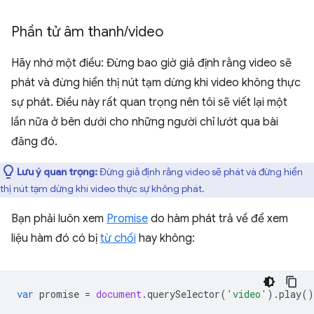
Phần tử âm thanh
/
video
Hãy nhớ một điều: Đừng bao giờ giả định rằng video sẽ
phát và đừng hiển thị nút tạm dừng khi video không thực
sự phát. Điều này rất quan trọng nên tôi sẽ viết lại một
lần nữa ở bên dưới cho những người chỉ lướt qua bài
đăng đó.
Lưu ý quan trọng:
Đừng giả định rằng video sẽ phát và đừng hiển
thị nút tạm dừng khi video thực sự không phát.
Bạn phải luôn xem
Promise
do hàm phát trả về để xem
liệu hàm đó có bị
từ chối
hay không:
var
promise
=
document
.
querySelector
(
'video'
).
play
()