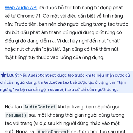
Web Audio API
đã được hỗ trợ tính năng tự động phát
kể từ Chrome 71. Có một vài điều cần biết về tính năng
này. Trước tiên, bạn nên chờ người dùng tương tác trước
khi bắt đầu phát âm thanh để người dùng biết rằng có
điều gì đó đang diễn ra. Ví dụ: hãy nghĩ đến nút "phát"
hoặc nút chuyển "bật/tắt". Bạn cũng có thể thêm nút
"bật tiếng" tuỳ thuộc vào luồng của ứng dụng.
Lưu ý:
Nếu
được tạo trước khi tài liệu nhận được cử
AudioContext
chỉ của người dùng, thì
sẽ được tạo ở trạng thái "tạm
AudioContext
ngưng" và bạn sẽ cần gọi
sau cử chỉ của người dùng.
resume()
Nếu tạo
AudioContext
khi tải trang, bạn sẽ phải gọi
resume()
sau một khoảng thời gian người dùng tương
tác với trang (ví dụ: sau khi người dùng nhấp vào một
nút). Ngoài ra,
AudioContext
sẽ được tiếp tục sau một