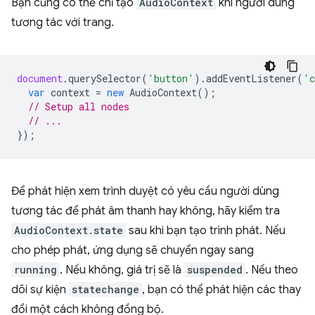
Bạn cũng có thể chỉ tạo
AudioContext
khi người dùng
tương tác với trang.
document
.
querySelector
(
'button'
).
addEventListener
(
'c
var
context
=
new
AudioContext
();
// Setup all nodes
// ...
});
Để phát hiện xem trình duyệt có yêu cầu người dùng
tương tác để phát âm thanh hay không, hãy kiểm tra
AudioContext.state
sau khi bạn tạo trình phát. Nếu
cho phép phát, ứng dụng sẽ chuyển ngay sang
running
. Nếu không, giá trị sẽ là
suspended
. Nếu theo
dõi sự kiện
statechange
, bạn có thể phát hiện các thay
đổi một cách không đồng bộ.