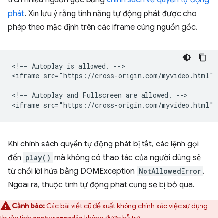
phát
. Xin lưu ý rằng tính năng tự động phát được cho
phép theo mặc định trên các iframe cùng nguồn gốc.
<!-- Autoplay is allowed. -->

<iframe src="https://cross-origin.com/myvideo.html" 
<!-- Autoplay and Fullscreen are allowed. -->

Khi chính sách quyền tự động phát bị tắt, các lệnh gọi
đến
play()
mà không có thao tác của người dùng sẽ
từ chối lời hứa bằng DOMException
NotAllowedError
.
Ngoài ra, thuộc tính tự động phát cũng sẽ bị bỏ qua.
Cảnh báo:
Các bài viết cũ đề xuất không chính xác việc sử dụng
thuộc tính
không được hỗ trợ.
gesture=media