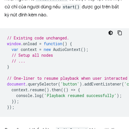
cử chỉ của người dùng nếu
start()
được gọi trên bất
kỳ nút đính kèm nào.
// Existing code unchanged.
window
.
onload
=
function
()
{
var
context
=
new
AudioContext
();
// Setup all nodes
// ...
}
// One-liner to resume playback when user interacted
document
.
querySelector
(
'button'
).
addEventListener
(
'c
context
.
resume
().
then
(()
=
>
{
console
.
log
(
'Playback resumed successfully'
);
});
});