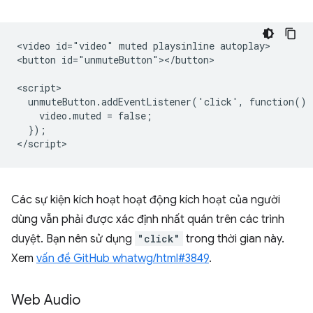
<video id="video" muted playsinline autoplay>

<button id="unmuteButton"></button>

<script>

  unmuteButton.addEventListener('click', function() {
    video.muted = false;

  });

Các sự kiện kích hoạt hoạt động kích hoạt của người
dùng vẫn phải được xác định nhất quán trên các trình
duyệt. Bạn nên sử dụng
"click"
trong thời gian này.
Xem
vấn đề GitHub whatwg/html#3849
.
Web Audio