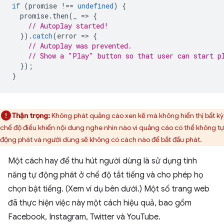
if
(
promise
!==
undefined
)
{
promise
.
then
(
_
=
>
{
// Autoplay started!
}).
catch
(
error
=
>
{
// Autoplay was prevented.
// Show a "Play" button so that user can start p
});
}
Thận trọng:
Không phát quảng cáo xen kẽ mà không hiển thị bất kỳ
chế độ điều khiển nội dung nghe nhìn nào vì quảng cáo có thể không tự
động phát và người dùng sẽ không có cách nào để bắt đầu phát.
Một cách hay để thu hút người dùng là sử dụng tính
năng tự động phát ở chế độ tắt tiếng và cho phép họ
chọn bật tiếng. (Xem ví dụ bên dưới.) Một số trang web
đã thực hiện việc này một cách hiệu quả, bao gồm
Facebook, Instagram, Twitter và YouTube.