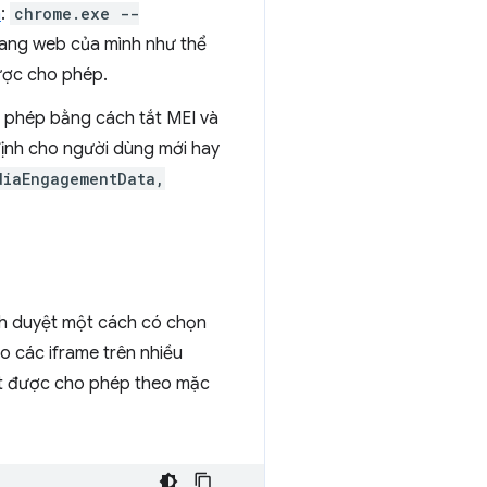
h
:
chrome.exe --
rang web của mình như thể
ược cho phép.
 phép bằng cách tắt MEI và
định cho người dùng mới hay
diaEngagementData,
ình duyệt một cách có chọn
 các iframe trên nhiều
hát được cho phép theo mặc