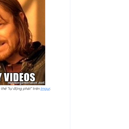
thẻ "tự động phát" trên
Imgur
.