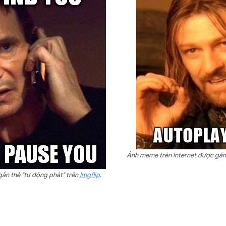
Ảnh meme trên Internet được gắn 
ắn thẻ "tự động phát" trên
Imgflip
.