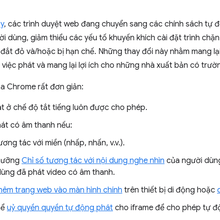
ấy
, các trình duyệt web đang chuyển sang các chính sách tự
ười dùng, giảm thiểu các yếu tố khuyến khích cài đặt trình c
 đắt đỏ và/hoặc bị hạn chế. Những thay đổi này nhằm mang lạ
 việc phát và mang lại lợi ích cho những nhà xuất bản có tr
a Chrome rất đơn giản:
t ở chế độ tắt tiếng luôn được cho phép.
át có âm thanh nếu:
ơng tác với miền (nhấp, nhấn, v.v.).
ngưỡng
Chỉ số tương tác với nội dung nghe nhìn
của người dùng 
dùng đã phát video có âm thanh.
hêm trang web vào màn hình chính
trên thiết bị di động hoặc
hể
uỷ quyền quyền tự động phát
cho iframe để cho phép tự đ