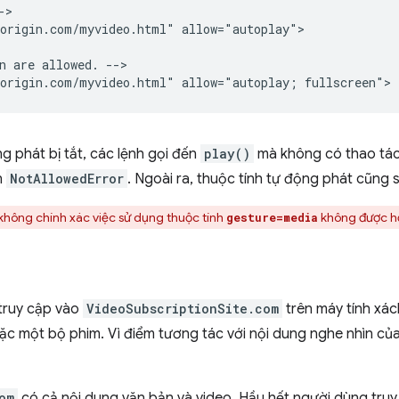
>

origin.com/myvideo.html" allow="autoplay">

n are allowed. -->

g phát bị tắt, các lệnh gọi đến
play()
mà không có thao tác
n
NotAllowedError
. Ngoài ra, thuộc tính tự động phát cũng s
 không chính xác việc sử dụng thuộc tính
không được hỗ
gesture=media
truy cập vào
VideoSubscriptionSite.com
trên máy tính xác
ặc một bộ phim. Vì điểm tương tác với nội dung nghe nhìn củ
om
có cả nội dung văn bản và video. Hầu hết người dùng tru