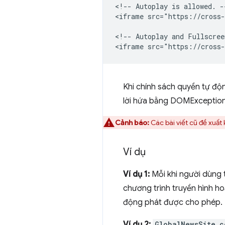
<!-- Autoplay is allowed. --
<iframe src="https://cross-
<!-- Autoplay and Fullscree
Khi chính sách quyền tự độn
lời hứa bằng DOMExceptio
Cảnh báo:
Các bài viết cũ đề xuất
Ví dụ
Ví dụ 1:
Mỗi khi người dùng 
chương trình truyền hình ho
động phát được cho phép.
Ví dụ 2:
GlobalNewsSite.c