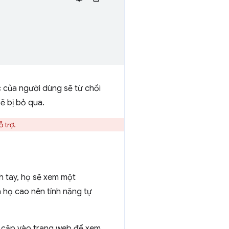
 của người dùng sẽ từ chối
ẽ bị bỏ qua.
 trợ.
h tay, họ sẽ xem một
a họ cao nên tính năng tự
y cập vào trang web để xem