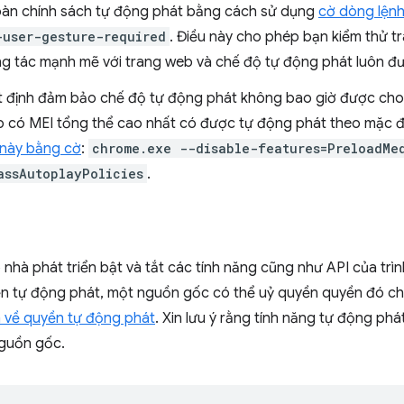
toàn chính sách tự động phát bằng cách sử dụng
cờ dòng lện
-user-gesture-required
. Điều này cho phép bạn kiểm thử t
g tác mạnh mẽ với trang web và chế độ tự động phát luôn đ
t định đảm bảo chế độ tự động phát không bao giờ được cho
b có MEI tổng thể cao nhất có được tự động phát theo mặc 
 này bằng cờ
:
chrome.exe --disable-features=PreloadMe
assAutoplayPolicies
.
nhà phát triển bật và tắt các tính năng cũng như API của tr
ền tự động phát, một nguồn gốc có thể uỷ quyền quyền đó cho
h về quyền tự động phát
. Xin lưu ý rằng tính năng tự động p
nguồn gốc.