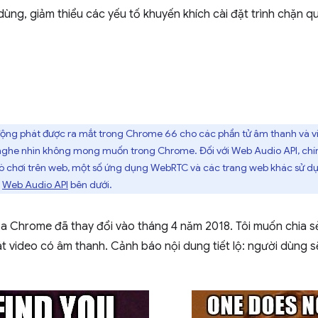
 dùng, giảm thiểu các yếu tố khuyến khích cài đặt trình chặn
động phát được ra mắt trong Chrome 66 cho các phần tử âm thanh và v
 nghe nhìn không mong muốn trong Chrome. Đối với Web Audio API, chín
ò chơi trên web, một số ứng dụng WebRTC và các trang web khác sử dụ
n
Web Audio API
bên dưới.
a Chrome đã thay đổi vào tháng 4 năm 2018. Tôi muốn chia sẻ
t video có âm thanh. Cảnh báo nội dung tiết lộ: người dùng s