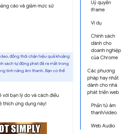
Uỷ quyền
 quảng cáo và giảm mức sử
iframe
Ví dụ
Chính sách
dành cho
doanh nghiệp
ideo, đồng thời chặn hiệu quả khoảng
của Chrome
h sách tự động phát đã ra mắt trong
ng tính năng âm thanh. Bạn có thể
Các phương
pháp hay nhất
dành cho nhà
phát triển web
 với bạn lý do và cách điều
ẽ thích ứng dụng này!
Phần tử âm
thanh/video
Web Audio