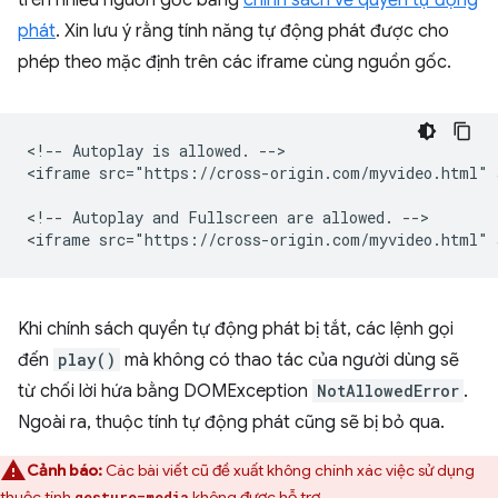
phát
. Xin lưu ý rằng tính năng tự động phát được cho
phép theo mặc định trên các iframe cùng nguồn gốc.
<!-- Autoplay is allowed. -->

<iframe src="https://cross-origin.com/myvideo.html" 
<!-- Autoplay and Fullscreen are allowed. -->

Khi chính sách quyền tự động phát bị tắt, các lệnh gọi
đến
play()
mà không có thao tác của người dùng sẽ
từ chối lời hứa bằng DOMException
NotAllowedError
.
Ngoài ra, thuộc tính tự động phát cũng sẽ bị bỏ qua.
Cảnh báo:
Các bài viết cũ đề xuất không chính xác việc sử dụng
thuộc tính
không được hỗ trợ.
gesture=media