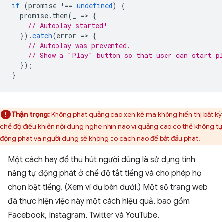
if
(
promise
!==
undefined
)
{
promise
.
then
(
_
=
>
{
// Autoplay started!
}).
catch
(
error
=
>
{
// Autoplay was prevented.
// Show a "Play" button so that user can start p
});
}
Thận trọng:
Không phát quảng cáo xen kẽ mà không hiển thị bất kỳ
chế độ điều khiển nội dung nghe nhìn nào vì quảng cáo có thể không tự
động phát và người dùng sẽ không có cách nào để bắt đầu phát.
Một cách hay để thu hút người dùng là sử dụng tính
năng tự động phát ở chế độ tắt tiếng và cho phép họ
chọn bật tiếng. (Xem ví dụ bên dưới.) Một số trang web
đã thực hiện việc này một cách hiệu quả, bao gồm
Facebook, Instagram, Twitter và YouTube.