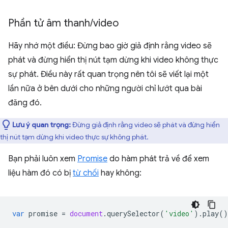
Phần tử âm thanh
/
video
Hãy nhớ một điều: Đừng bao giờ giả định rằng video sẽ
phát và đừng hiển thị nút tạm dừng khi video không thực
sự phát. Điều này rất quan trọng nên tôi sẽ viết lại một
lần nữa ở bên dưới cho những người chỉ lướt qua bài
đăng đó.
Lưu ý quan trọng:
Đừng giả định rằng video sẽ phát và đừng hiển
thị nút tạm dừng khi video thực sự không phát.
Bạn phải luôn xem
Promise
do hàm phát trả về để xem
liệu hàm đó có bị
từ chối
hay không:
var
promise
=
document
.
querySelector
(
'video'
).
play
()