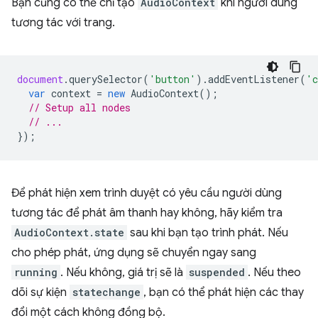
Bạn cũng có thể chỉ tạo
AudioContext
khi người dùng
tương tác với trang.
document
.
querySelector
(
'button'
).
addEventListener
(
'c
var
context
=
new
AudioContext
();
// Setup all nodes
// ...
});
Để phát hiện xem trình duyệt có yêu cầu người dùng
tương tác để phát âm thanh hay không, hãy kiểm tra
AudioContext.state
sau khi bạn tạo trình phát. Nếu
cho phép phát, ứng dụng sẽ chuyển ngay sang
running
. Nếu không, giá trị sẽ là
suspended
. Nếu theo
dõi sự kiện
statechange
, bạn có thể phát hiện các thay
đổi một cách không đồng bộ.