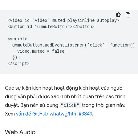
<video id="video" muted playsinline autoplay>

<button id="unmuteButton"></button>

<script>

  unmuteButton.addEventListener('click', function() {
    video.muted = false;

  });

Các sự kiện kích hoạt hoạt động kích hoạt của người
dùng vẫn phải được xác định nhất quán trên các trình
duyệt. Bạn nên sử dụng
"click"
trong thời gian này.
Xem
vấn đề GitHub whatwg/html#3849
.
Web Audio