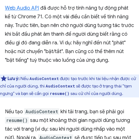
Web Audio API
đã được hỗ trợ tính năng tự động phát
kể từ Chrome 71. Có một vài điều cần biết về tính năng
này. Trước tiên, bạn nên chờ người dùng tương tác trước
khi bắt đầu phát âm thanh để người dùng biết rằng có
điều gì đó đang diễn ra. Ví dụ: hãy nghĩ đến nút "phát"
hoặc nút chuyển "bật/tắt". Bạn cũng có thể thêm nút
"bật tiếng" tuỳ thuộc vào luồng của ứng dụng.
Lưu ý:
Nếu
được tạo trước khi tài liệu nhận được cử
AudioContext
chỉ của người dùng, thì
sẽ được tạo ở trạng thái "tạm
AudioContext
ngưng" và bạn sẽ cần gọi
sau cử chỉ của người dùng.
resume()
Nếu tạo
AudioContext
khi tải trang, bạn sẽ phải gọi
resume()
sau một khoảng thời gian người dùng tương
tác với trang (ví dụ: sau khi người dùng nhấp vào một
nút). Ngoài ra,
AudioContext
sẽ được tiếp tục sau một