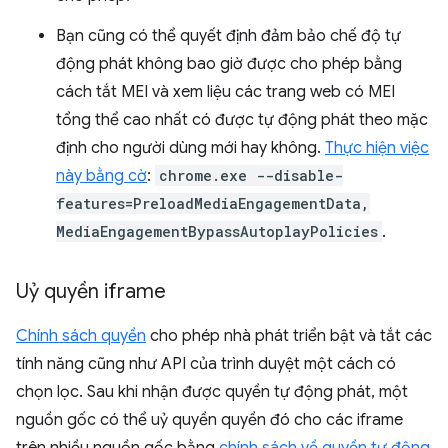
Bạn cũng có thể quyết định đảm bảo chế độ tự
động phát không bao giờ được cho phép bằng
cách tắt MEI và xem liệu các trang web có MEI
tổng thể cao nhất có được tự động phát theo mặc
định cho người dùng mới hay không.
Thực hiện việc
này bằng cờ
:
chrome.exe --disable-
features=PreloadMediaEngagementData,
MediaEngagementBypassAutoplayPolicies
.
Uỷ quyền iframe
Chính sách quyền
cho phép nhà phát triển bật và tắt các
tính năng cũng như API của trình duyệt một cách có
chọn lọc. Sau khi nhận được quyền tự động phát, một
nguồn gốc có thể uỷ quyền quyền đó cho các iframe
trên nhiều nguồn gốc bằng
chính sách về quyền tự động