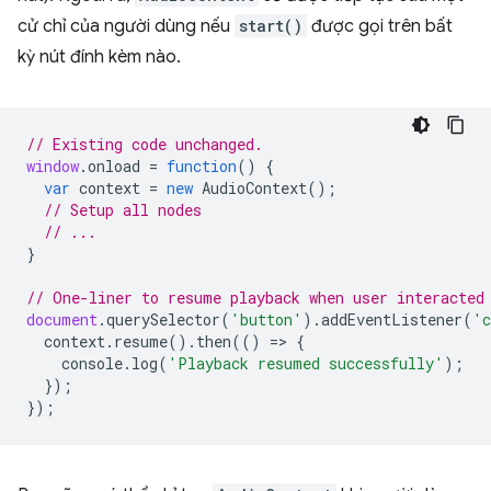
cử chỉ của người dùng nếu
start()
được gọi trên bất
kỳ nút đính kèm nào.
// Existing code unchanged.
window
.
onload
=
function
()
{
var
context
=
new
AudioContext
();
// Setup all nodes
// ...
}
// One-liner to resume playback when user interacted
document
.
querySelector
(
'button'
).
addEventListener
(
'c
context
.
resume
().
then
(()
=
>
{
console
.
log
(
'Playback resumed successfully'
);
});
});