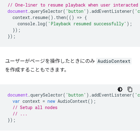
// One-liner to resume playback when user interacted
document
.
querySelector
(
'button'
).
addEventListener
(
'c
context
.
resume
().
then
(()
=
>
{
console
.
log
(
'Playback resumed successfully'
);
});
});
ユーザーがページを操作したときにのみ
AudioContext
を作成することもできます。
document
.
querySelector
(
'button'
).
addEventListener
(
'c
var
context
=
new
AudioContext
();
// Setup all nodes
// ...
});