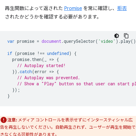
再生関数によって返された
Promise
を常に確認し、
拒否
されたかどうかを確認する必要があります。
var
promise
=
document
.
querySelector
(
'video'
).
play
()
if
(
promise
!==
undefined
)
{
promise
.
then
(
_
=
>
{
// Autoplay started!
}).
catch
(
error
=
>
{
// Autoplay was prevented.
// Show a "Play" button so that user can start p
});
}
注意:
メディア コントロールを表示せずにインタースティシャル広
告を再生しないでください。自動再生されず、ユーザーが再生を開始で
きなくなる可能性があります。