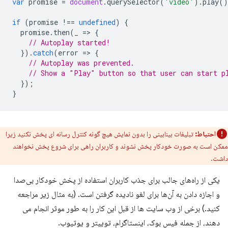
var
promise
=
document
.
querySelector
(
'video'
).
play
()
if
(
promise
!==
undefined
)
{
promise
.
then
(
_
=
>
{
// Autoplay started!
}).
catch
(
error
=
>
{
// Autoplay was prevented.
// Show a "Play" button so that user can start p
});
}
احتیاط:
تبلیغات بینابینی را بدون نمایش هیچ گونه کنترل رسانه ای پخش نکنید زیرا
ممکن است به صورت خودکار پخش نشوند و کاربران راهی برای شروع پخش نخواهند
داشت.
یکی از راه‌های جالب برای جذب کاربران استفاده از پخش خودکار بی‌صدا
و اجازه دادن به آن‌ها برای لغو نادیده گرفتن است. (به مثال زیر مراجعه
کنید.) برخی از وب سایت ها از قبل این کار را به طور موثر انجام می
دهند، از جمله فیس بوک، اینستاگرام، توییتر و یوتیوب.