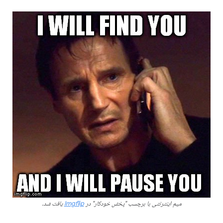
میم اینترنتی با برچسب "پخش خودکار" در
Imgflip
یافت شد.