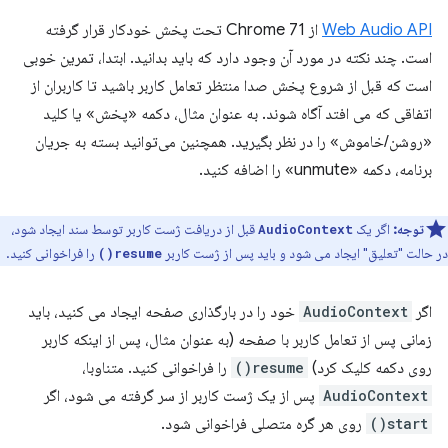
Web Audio API
از Chrome 71 تحت پخش خودکار قرار گرفته
است. چند نکته در مورد آن وجود دارد که باید بدانید. ابتدا، تمرین خوبی
است که قبل از شروع پخش صدا منتظر تعامل کاربر باشید تا کاربران از
اتفاقی که می افتد آگاه شوند. به عنوان مثال، دکمه «پخش» یا کلید
«روشن/خاموش» را در نظر بگیرید. همچنین می‌توانید بسته به جریان
برنامه، دکمه «unmute» را اضافه کنید.
توجه:
اگر یک
قبل از دریافت ژست کاربر توسط سند ایجاد شود،
AudioContext
در حالت "تعلیق" ایجاد می شود و باید پس از ژست کاربر
را فراخوانی کنید.
resume()
اگر
AudioContext
خود را در بارگذاری صفحه ایجاد می کنید، باید
زمانی پس از تعامل کاربر با صفحه (به عنوان مثال، پس از اینکه کاربر
روی دکمه کلیک کرد)
resume()
را فراخوانی کنید. متناوبا،
AudioContext
پس از یک ژست کاربر از سر گرفته می شود، اگر
start()
روی هر گره متصلی فراخوانی شود.