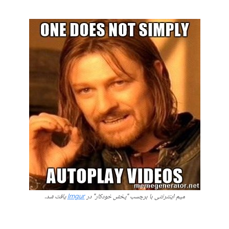
میم اینترنتی با برچسب "پخش خودکار" در
Imgur
یافت شد.