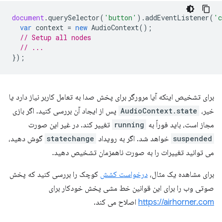
document
.
querySelector
(
'button'
).
addEventListener
(
'c
var
context
=
new
AudioContext
();
// Setup all nodes
// ...
});
برای تشخیص اینکه آیا مرورگر برای پخش صدا به تعامل کاربر نیاز دارد یا
خیر،
AudioContext.state
پس از ایجاد آن بررسی کنید. اگر بازی
مجاز است، باید فوراً به
running
تغییر کند. در غیر این صورت
suspended
خواهد شد. اگر به رویداد
statechange
گوش دهید،
می توانید تغییرات را به صورت ناهمزمان تشخیص دهید.
برای مشاهده یک مثال،
درخواست کشش
کوچک را بررسی کنید که پخش
صوتی وب را برای این قوانین خط مشی پخش خودکار برای
https://airhorner.com
اصلاح می کند.