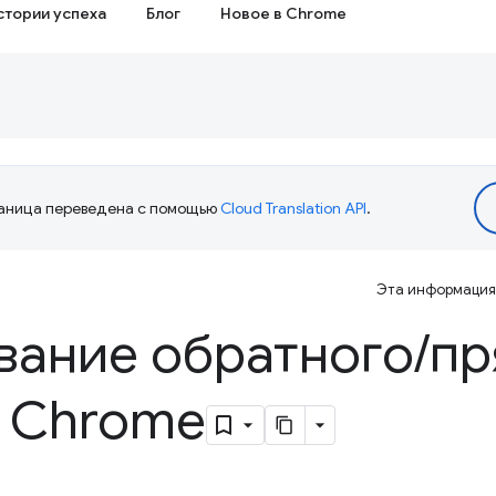
стории успеха
Блог
Новое в Chrome
аница переведена с помощью
Cloud Translation API
.
Эта информация 
вание обратного
/
пр
я Chrome