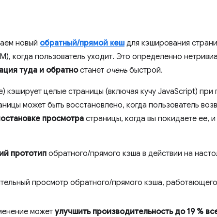
чаем новый
обратный/прямой кеш
для кэширования страни
M), когда пользователь уходит. Это определенно нетривиа
ация туда и обратно
станет
очень
быстрой.
) кэширует целые страницы (включая кучу JavaScript) при
аницы может быть восстановлено, когда пользователь воз
остановке просмотра
страницы, когда вы покидаете ее, и
ий прототип
обратного/прямого кэша в действии на наст
ительный просмотр обратного/прямого кэша, работающего 
зменение может
улучшить производительность до 19 % вс