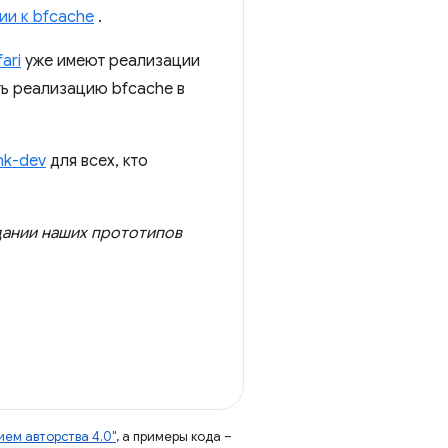
ии к bfcache
.
ari
уже имеют реализации
ть реализацию bfcache в
ink-dev
для всех, кто
дании наших прототипов
ем авторства 4.0"
, а примеры кода –