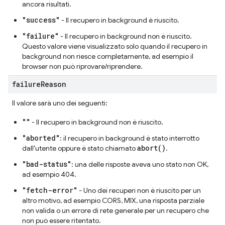
ancora risultati.
"success"
- Il recupero in background è riuscito.
"failure"
- Il recupero in background non è riuscito.
Questo valore viene visualizzato solo quando il recupero in
background non riesce completamente, ad esempio il
browser non può riprovare/riprendere.
failure
Reason
Il valore sarà uno dei seguenti:
""
- Il recupero in background non è riuscito.
"aborted"
: il recupero in background è stato interrotto
abort()
dall'utente oppure è stato chiamato
.
"bad-status"
: una delle risposte aveva uno stato non OK,
ad esempio 404.
"fetch-error"
- Uno dei recuperi non è riuscito per un
altro motivo, ad esempio CORS, MIX, una risposta parziale
non valida o un errore di rete generale per un recupero che
non può essere ritentato.