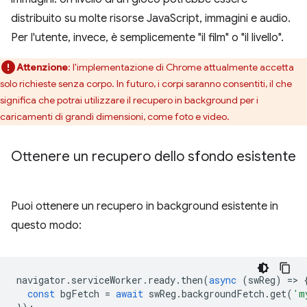
distribuito su molte risorse JavaScript, immagini e audio.
Per l'utente, invece, è semplicemente "il film" o "il livello".
Attenzione
: l'implementazione di Chrome attualmente accetta
solo richieste senza corpo. In futuro, i corpi saranno consentiti, il che
significa che potrai utilizzare il recupero in background per i
caricamenti di grandi dimensioni, come foto e video.
Ottenere un recupero dello sfondo esistente
Puoi ottenere un recupero in background esistente in
questo modo:
navigator
.
serviceWorker
.
ready
.
then
(
async
(
swReg
)
=
>
const
bgFetch
=
await
swReg
.
backgroundFetch
.
get
(
'm