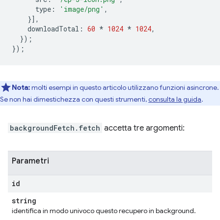
type
:
'image/png'
,
}],
downloadTotal
:
60
*
1024
*
1024
,
});
});
Nota:
molti esempi in questo articolo utilizzano funzioni asincrone.
Se non hai dimestichezza con questi strumenti,
consulta la guida
.
backgroundFetch.fetch
accetta tre argomenti:
Parametri
id
string
identifica in modo univoco questo recupero in background.