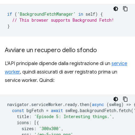
if
(
'BackgroundFetchManager'
in
self
)
{
// This browser supports Background Fetch!
}
Avviare un recupero dello sfondo
L'API principale dipende dalla registrazione di un
service
worker
, quindi assicurati di aver registrato prima un
service worker. Quindi:
navigator
.
serviceWorker
.
ready
.
then
(
async
(
swReg
)
=
>
const
bgFetch
=
await
swReg
.
backgroundFetch
.
fetch
(
title
:
'Episode 5: Interesting things.'
,
icons
:
[{
sizes
:
'300x300'
,
src
:
'/ep-5-icon.png'
,