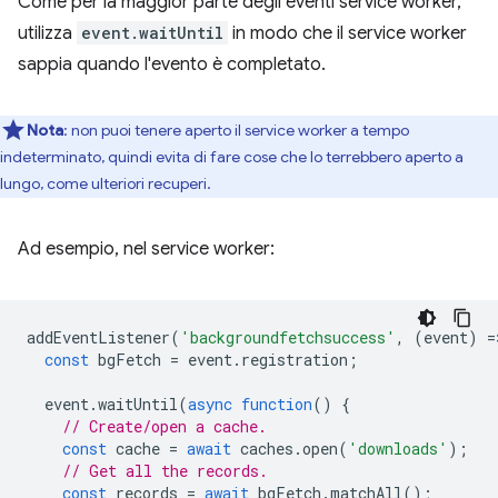
Come per la maggior parte degli eventi service worker,
utilizza
event.waitUntil
in modo che il service worker
sappia quando l'evento è completato.
Nota
: non puoi tenere aperto il service worker a tempo
indeterminato, quindi evita di fare cose che lo terrebbero aperto a
lungo, come ulteriori recuperi.
Ad esempio, nel service worker:
addEventListener
(
'backgroundfetchsuccess'
,
(
event
)
=
const
bgFetch
=
event
.
registration
;
event
.
waitUntil
(
async
function
()
{
// Create/open a cache.
const
cache
=
await
caches
.
open
(
'downloads'
);
// Get all the records.
const
records
=
await
bgFetch
.
matchAll
();