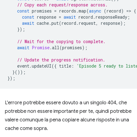
// Copy each request/response across.
const
promises
=
records
.
map
(
async
(
record
)
=
>
{
const
response
=
await
record
.
responseReady
;
await
cache
.
put
(
record
.
request
,
response
);
});
// Wait for the copying to complete.
await
Promise
.
all
(
promises
);
// Update the progress notification.
event
.
updateUI
({
title
:
'Episode 5 ready to list
}());
});
L'errore potrebbe essere dovuto a un singolo 404, che
potrebbe non essere importante per te, quindi potrebbe
valere comunque la pena copiare alcune risposte in una
cache come sopra.