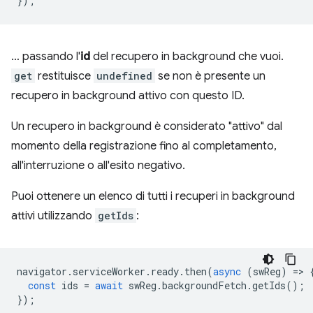
});
… passando l'
id
del recupero in background che vuoi.
get
restituisce
undefined
se non è presente un
recupero in background attivo con questo ID.
Un recupero in background è considerato "attivo" dal
momento della registrazione fino al completamento,
all'interruzione o all'esito negativo.
Puoi ottenere un elenco di tutti i recuperi in background
attivi utilizzando
getIds
:
navigator
.
serviceWorker
.
ready
.
then
(
async
(
swReg
)
=
>
const
ids
=
await
swReg
.
backgroundFetch
.
getIds
();
});