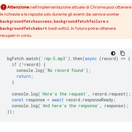
Attenzione
:nell'implementazione attuale di Chrome puoi ottenere
le richieste e le risposte solo durante gli eventi dei service worker
,
e
backgroundfetchsuccess
backgroundfetchfailure
(vedi sotto). In futuro potrai ottenere
backgroundfetchabort
recuperi in corso.
bgFetch
.
match
(
'/ep-5.mp3'
).
then
(
async
(
record
)
=
>
{
if
(
!
record
)
{
console
.
log
(
'No record found'
);
return
;
}
console
.
log
(
`Here's the request`
,
record
.
request
);
const
response
=
await
record
.
responseReady
;
console
.
log
(
`And here's the response`
,
response
);
});