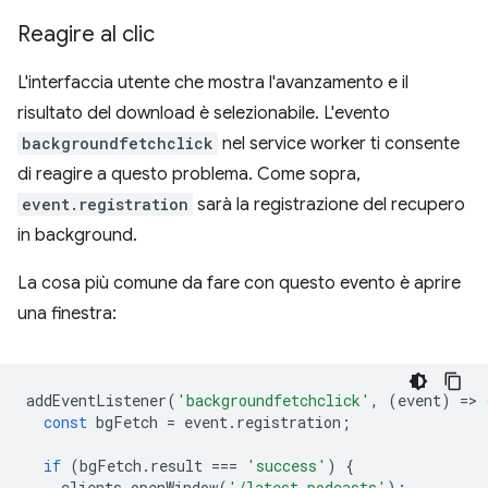
Reagire al clic
L'interfaccia utente che mostra l'avanzamento e il
risultato del download è selezionabile. L'evento
backgroundfetchclick
nel service worker ti consente
di reagire a questo problema. Come sopra,
event.registration
sarà la registrazione del recupero
in background.
La cosa più comune da fare con questo evento è aprire
una finestra:
addEventListener
(
'backgroundfetchclick'
,
(
event
)
=
>
const
bgFetch
=
event
.
registration
;
if
(
bgFetch
.
result
===
'success'
)
{
clients
.
openWindow
(
'/latest-podcasts'
);