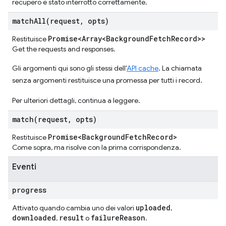
recupero è stato interrotto correttamente.
matchAll(
request
,
opts)
Promise<Array<Background
Fetch
Record>>
Restituisce
Get the requests and responses.
Gli argomenti qui sono gli stessi dell'
API cache
. La chiamata
senza argomenti restituisce una promessa per tutti i record.
Per ulteriori dettagli, continua a leggere.
match(
request
,
opts)
Promise<Background
Fetch
Record>
Restituisce
Come sopra, ma risolve con la prima corrispondenza.
Eventi
progress
uploaded
Attivato quando cambia uno dei valori
,
downloaded
result
failure
Reason
,
o
.