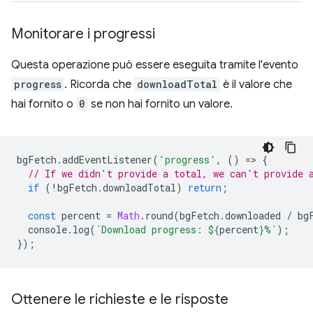
Monitorare i progressi
Questa operazione può essere eseguita tramite l'evento
progress
. Ricorda che
downloadTotal
è il valore che
hai fornito o
0
se non hai fornito un valore.
bgFetch
.
addEventListener
(
'progress'
,
()
=
>
{
// If we didn't provide a total, we can't provide 
if
(
!
bgFetch
.
downloadTotal
)
return
;
const
percent
=
Math
.
round
(
bgFetch
.
downloaded
/
bg
console
.
log
(
`Download progress: 
${
percent
}
%`
);
});
Ottenere le richieste e le risposte