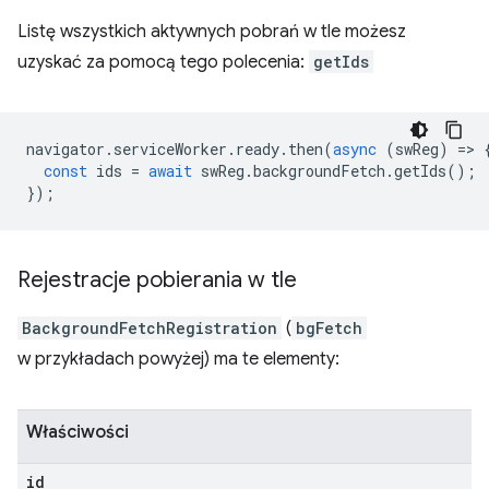
Listę wszystkich aktywnych pobrań w tle możesz
uzyskać za pomocą tego polecenia:
getIds
navigator
.
serviceWorker
.
ready
.
then
(
async
(
swReg
)
=
>
const
ids
=
await
swReg
.
backgroundFetch
.
getIds
();
});
Rejestracje pobierania w tle
BackgroundFetchRegistration
(
bgFetch
w przykładach powyżej) ma te elementy:
Właściwości
id