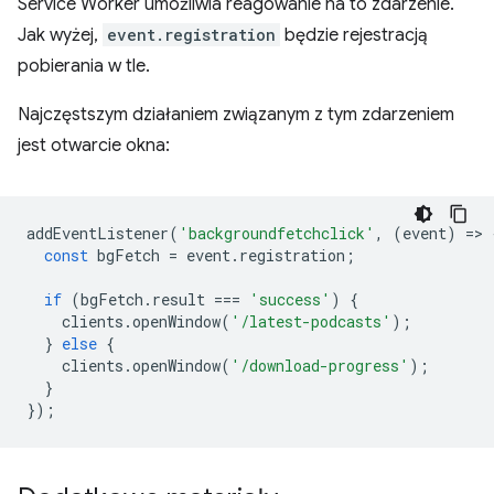
Service Worker umożliwia reagowanie na to zdarzenie.
Jak wyżej,
event.registration
będzie rejestracją
pobierania w tle.
Najczęstszym działaniem związanym z tym zdarzeniem
jest otwarcie okna:
addEventListener
(
'backgroundfetchclick'
,
(
event
)
=
>
const
bgFetch
=
event
.
registration
;
if
(
bgFetch
.
result
===
'success'
)
{
clients
.
openWindow
(
'/latest-podcasts'
);
}
else
{
clients
.
openWindow
(
'/download-progress'
);
}
});