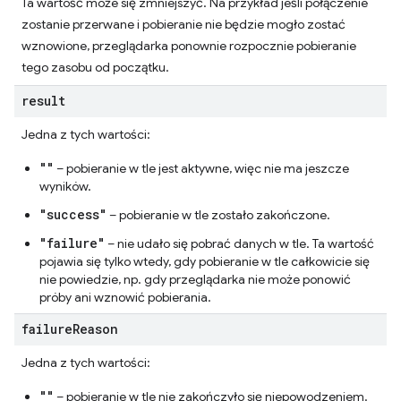
Ta wartość może się zmniejszyć. Na przykład jeśli połączenie
zostanie przerwane i pobieranie nie będzie mogło zostać
wznowione, przeglądarka ponownie rozpocznie pobieranie
tego zasobu od początku.
result
Jedna z tych wartości:
""
– pobieranie w tle jest aktywne, więc nie ma jeszcze
wyników.
"success"
– pobieranie w tle zostało zakończone.
"failure"
– nie udało się pobrać danych w tle. Ta wartość
pojawia się tylko wtedy, gdy pobieranie w tle całkowicie się
nie powiedzie, np. gdy przeglądarka nie może ponowić
próby ani wznowić pobierania.
failure
Reason
Jedna z tych wartości:
""
– pobieranie w tle nie zakończyło się niepowodzeniem.