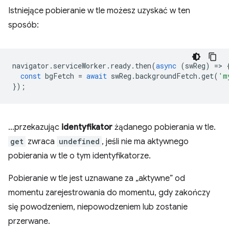
Istniejące pobieranie w tle możesz uzyskać w ten
sposób:
navigator
.
serviceWorker
.
ready
.
then
(
async
(
swReg
)
=
>
const
bgFetch
=
await
swReg
.
backgroundFetch
.
get
(
'm
});
…przekazując
identyfikator
żądanego pobierania w tle.
get
zwraca
undefined
, jeśli nie ma aktywnego
pobierania w tle o tym identyfikatorze.
Pobieranie w tle jest uznawane za „aktywne” od
momentu zarejestrowania do momentu, gdy zakończy
się powodzeniem, niepowodzeniem lub zostanie
przerwane.