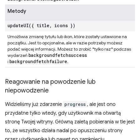
Metody
updateUI(
{ title
,
icons })
Umożliwia zmianę tytułu lub ikon, które zostały ustawione na
początku. Jest to opcjonalne, ale w razie potrzeby możesz
podać więcej informacji. Możesz to zrobić *tylko raz* podczas
backgroundfetchsuccess
wydarzeń
backgroundfetchfailure
i
.
Reagowanie na powodzenie lub
niepowodzenie
Widzieliśmy już zdarzenie
progress
, ale jest ono
przydatne tylko wtedy, gdy użytkownik ma otwartą
stronę Twojej witryny. Główną zaletą pobierania w tle jest
to, że wszystko działa nadal po opuszczeniu strony
przez użytkownika lub nawet po zamknięciu