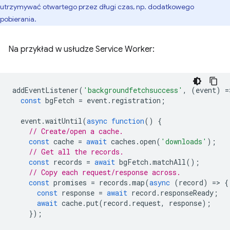
utrzymywać otwartego przez długi czas, np. dodatkowego
pobierania.
Na przykład w usłudze Service Worker:
addEventListener
(
'backgroundfetchsuccess'
,
(
event
)
=
const
bgFetch
=
event
.
registration
;
event
.
waitUntil
(
async
function
()
{
// Create/open a cache.
const
cache
=
await
caches
.
open
(
'downloads'
);
// Get all the records.
const
records
=
await
bgFetch
.
matchAll
();
// Copy each request/response across.
const
promises
=
records
.
map
(
async
(
record
)
=
>
{
const
response
=
await
record
.
responseReady
;
await
cache
.
put
(
record
.
request
,
response
);
});