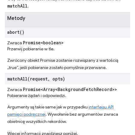
matchAll
.
Metody
abort(
)
Promise<boolean>
Zwraca
Przerwij pobieranie w tle.
Zwrócony obiekt Promise zostanie rozwiązany z wartością
„true”, jeśli pobieranie zostało pomyślnie przerwane.
matchAll(
request
,
opts)
Promise<Array<Background
Fetch
Record>>
Zwraca
Pobieranie żądań i odpowiedzi.
Argumenty są takie same jak w przypadku
interfejsu API
pamięci podręcznej
. Wywołanie bez argumentów zwraca
obietnicę wszystkich rekordów.
Więcej informacji znajdziesz poniżej.