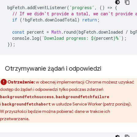
bgFetch
.
addEventListener
(
'progress'
,
()
=
>
{
// If we didn't provide a total, we can't provide 
if
(
!
bgFetch
.
downloadTotal
)
return
;
const
percent
=
Math
.
round
(
bgFetch
.
downloaded
/
bg
console
.
log
(
`Download progress: 
${
percent
}
%`
);
});
Otrzymywanie żądań i odpowiedzi
Ostrzeżenie:
w obecnej implementacji Chrome możesz uzyskać
dostęp do żądań i odpowiedzi tylko podczas zdarzeń
,
backgroundfetchsuccess
backgroundfetchfailure
i
w usłudze Service Worker (patrz poniżej).
backgroundfetchabort
W przyszłości będzie można pobierać dane w trakcie ich
przetwarzania.