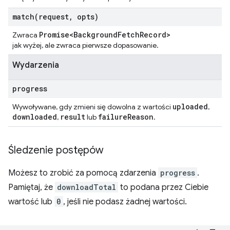
match(
request
,
opts)
Promise<Background
Fetch
Record>
Zwraca
jak wyżej, ale zwraca pierwsze dopasowanie.
Wydarzenia
progress
uploaded
Wywoływane, gdy zmieni się dowolna z wartości
,
downloaded
result
failure
Reason
,
lub
.
Śledzenie postępów
Możesz to zrobić za pomocą zdarzenia
progress
.
Pamiętaj, że
downloadTotal
to podana przez Ciebie
wartość lub
0
, jeśli nie podasz żadnej wartości.