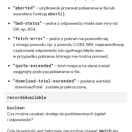
"aborted"
– użytkownik przerwał pobieranie w tle lub
abort()
wywołano funkcję
.
"bad-status"
– jedna z odpowiedzi miała stan inny niż
OK, np. 404.
"fetch-error"
– jedno z pobrań nie powiodło się
z innego powodu, np. z powodu CORS, MIX, nieprawidłowej
częściowej odpowiedzi lub ogólnego błędu sieci
w przypadku pobrania, którego nie można ponowić.
"quota-exceeded"
– limit miejsca na dane został
osiągnięty podczas pobierania w tle.
"download-total-exceeded"
– podana wartość
`downloadTotal` została przekroczona.
records
Available
boolean
Czy można uzyskać dostęp do podstawowych żądań
i odpowiedzi?
match
Gdy ta wartość jest fałszywa, nie można używać
ani