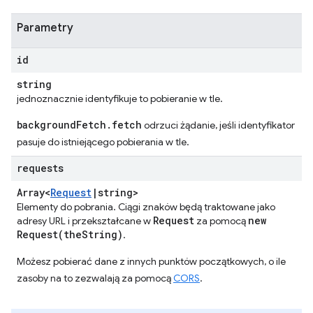
Parametry
id
string
jednoznacznie identyfikuje to pobieranie w tle.
backgroundFetch.fetch
odrzuci żądanie, jeśli identyfikator
pasuje do istniejącego pobierania w tle.
requests
Array<
Request
|
string>
Elementy do pobrania. Ciągi znaków będą traktowane jako
Request
new
adresy URL i przekształcane w
za pomocą
Request(
the
String)
.
Możesz pobierać dane z innych punktów początkowych, o ile
zasoby na to zezwalają za pomocą
CORS
.