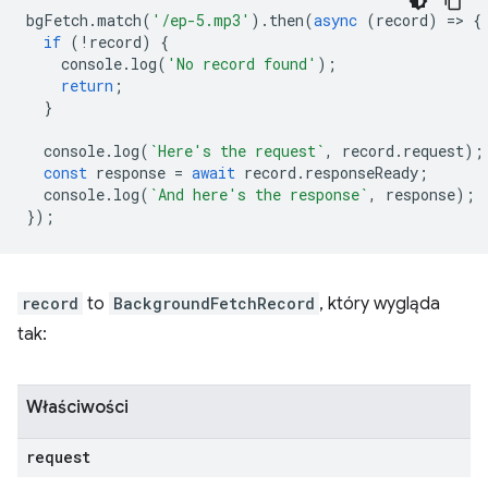
bgFetch
.
match
(
'/ep-5.mp3'
).
then
(
async
(
record
)
=
>
{
if
(
!
record
)
{
console
.
log
(
'No record found'
);
return
;
}
console
.
log
(
`Here's the request`
,
record
.
request
);
const
response
=
await
record
.
responseReady
;
console
.
log
(
`And here's the response`
,
response
);
});
record
to
BackgroundFetchRecord
, który wygląda
tak:
Właściwości
request