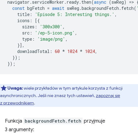
navigator
.
serviceWorker
.
ready
.
then
(
async
(
swReg
)
=
>
const
bgFetch
=
await
swReg
.
backgroundFetch
.
fetch
(
title
:
'Episode 5: Interesting things.'
,
icons
:
[{
sizes
:
'300x300'
,
src
:
'/ep-5-icon.png'
,
type
:
'image/png'
,
}],
downloadTotal
:
60
*
1024
*
1024
,
});
});
Uwaga:
wiele przykładów w tym artykule korzysta z funkcji
asynchronicznych. Jeśli nie znasz tych ustawień,
zapoznaj się
z przewodnikiem
.
Funkcja
backgroundFetch.fetch
przyjmuje
3 argumenty: