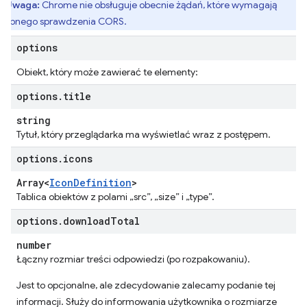
Uwaga:
Chrome nie obsługuje obecnie żądań, które wymagają
tępnego sprawdzenia CORS.
options
Obiekt, który może zawierać te elementy:
options
.
title
string
Tytuł, który przeglądarka ma wyświetlać wraz z postępem.
options
.
icons
Array<
Icon
Definition
>
Tablica obiektów z polami „src”, „size” i „type”.
options
.
download
Total
number
Łączny rozmiar treści odpowiedzi (po rozpakowaniu).
Jest to opcjonalne, ale zdecydowanie zalecamy podanie tej
informacji. Służy do informowania użytkownika o rozmiarze