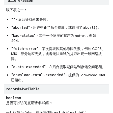
failure
Reason
以下项之一：
""
- 后台提取尚未失败。
"aborted"
abort()
- 用户中止了后台提取，或调用了
。
"bad-status"
- 其中一个响应的状态为 not-ok，例如
404。
"fetch-error"
- 某次提取因其他原因失败，例如 CORS、
MIX、部分响应无效，或者无法重试的提取出现一般网络故
障。
"quota-exceeded"
- 在后台提取期间达到存储空间配额。
"download-total-exceeded"
- 提供的 `downloadTotal`
已超出。
records
Available
boolean
是否可以访问底层请求/响应？
match
matchAll
一旦此值为 false，便无法使用
和
。