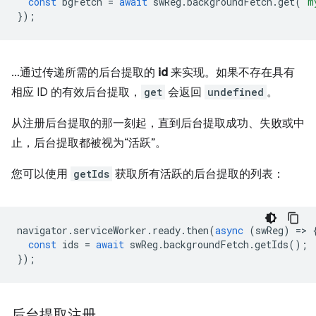
const
bgFetch
=
await
swReg
.
backgroundFetch
.
get
(
'm
});
…通过传递所需的后台提取的
id
来实现。如果不存在具有
相应 ID 的有效后台提取，
get
会返回
undefined
。
从注册后台提取的那一刻起，直到后台提取成功、失败或中
止，后台提取都被视为“活跃”。
您可以使用
getIds
获取所有活跃的后台提取的列表：
navigator
.
serviceWorker
.
ready
.
then
(
async
(
swReg
)
=
>
const
ids
=
await
swReg
.
backgroundFetch
.
getIds
();
});
后台提取注册