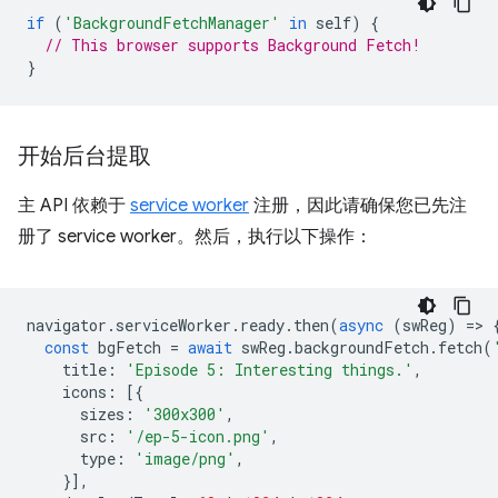
if
(
'BackgroundFetchManager'
in
self
)
{
// This browser supports Background Fetch!
}
开始后台提取
主 API 依赖于
service worker
注册，因此请确保您已先注
册了 service worker。然后，执行以下操作：
navigator
.
serviceWorker
.
ready
.
then
(
async
(
swReg
)
=
>
const
bgFetch
=
await
swReg
.
backgroundFetch
.
fetch
(
title
:
'Episode 5: Interesting things.'
,
icons
:
[{
sizes
:
'300x300'
,
src
:
'/ep-5-icon.png'
,
type
:
'image/png'
,
}],