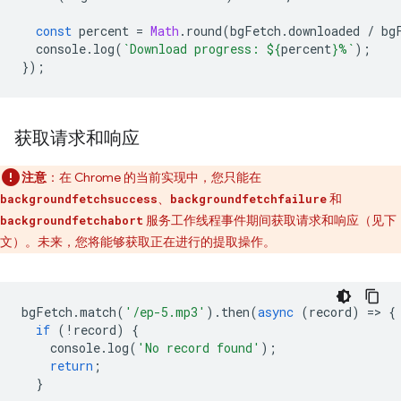
const
percent
=
Math
.
round
(
bgFetch
.
downloaded
/
bg
console
.
log
(
`Download progress: 
${
percent
}
%`
);
});
获取请求和响应
注意
：在 Chrome 的当前实现中，您只能在
、
和
backgroundfetchsuccess
backgroundfetchfailure
服务工作线程事件期间获取请求和响应（见下
backgroundfetchabort
文）。未来，您将能够获取正在进行的提取操作。
bgFetch
.
match
(
'/ep-5.mp3'
).
then
(
async
(
record
)
=
>
{
if
(
!
record
)
{
console
.
log
(
'No record found'
);
return
;
}