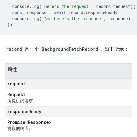
console
.
log
(
`Here's the request`
,
record
.
request
);
const
response
=
await
record
.
responseReady
;
console
.
log
(
`And here's the response`
,
response
);
});
record
是一个
BackgroundFetchRecord
，如下所示：
属性
request
Request
所提供的请求。
response
Ready
Promise<Response>
提取的响应。