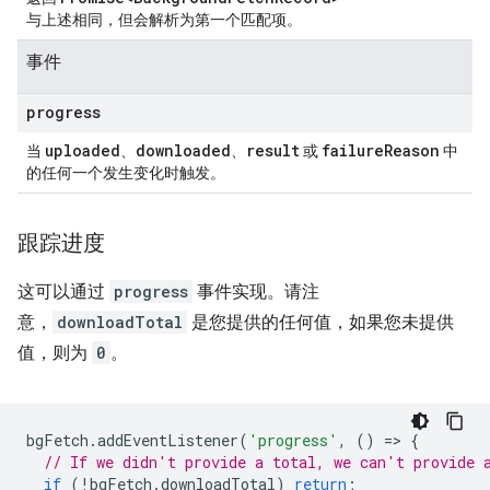
与上述相同，但会解析为第一个匹配项。
事件
progress
uploaded
downloaded
result
failure
Reason
当
、
、
或
中
的任何一个发生变化时触发。
跟踪进度
这可以通过
progress
事件实现。请注
意，
downloadTotal
是您提供的任何值，如果您未提供
值，则为
0
。
bgFetch
.
addEventListener
(
'progress'
,
()
=
>
{
// If we didn't provide a total, we can't provide 
if
(
!
bgFetch
.
downloadTotal
)
return
;