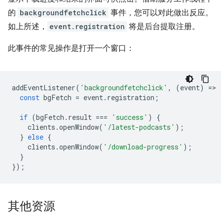
的
backgroundfetchclick
事件，您可以对此做出反应。
如上所述，
event.registration
将是后台提取注册。
此事件的常见操作是打开一个窗口：
addEventListener
(
'backgroundfetchclick'
,
(
event
)
=
>
const
bgFetch
=
event
.
registration
;
if
(
bgFetch
.
result
===
'success'
)
{
clients
.
openWindow
(
'/latest-podcasts'
);
}
else
{
clients
.
openWindow
(
'/download-progress'
);
}
});
其他资源