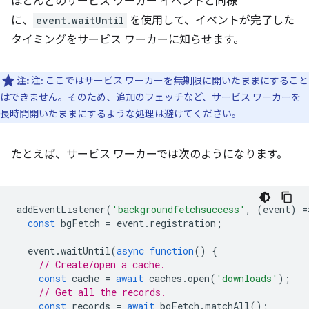
ほとんどのサービス ワーカー イベントと同様
に、
event.waitUntil
を使用して、イベントが完了した
タイミングをサービス ワーカーに知らせます。
注:
注: ここではサービス ワーカーを無期限に開いたままにすること
はできません。そのため、追加のフェッチなど、サービス ワーカーを
長時間開いたままにするような処理は避けてください。
たとえば、サービス ワーカーでは次のようになります。
addEventListener
(
'backgroundfetchsuccess'
,
(
event
)
=
const
bgFetch
=
event
.
registration
;
event
.
waitUntil
(
async
function
()
{
// Create/open a cache.
const
cache
=
await
caches
.
open
(
'downloads'
);
// Get all the records.
const
records
=
await
bgFetch
.
matchAll
();