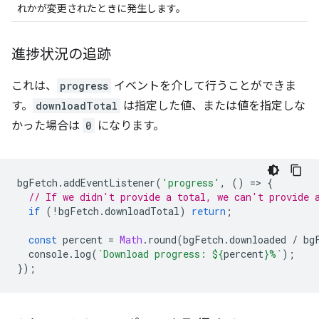
れかが変更されたときに発生します。
進捗状況の追跡
これは、
progress
イベントを介して行うことができま
す。
downloadTotal
は指定した値、または値を指定しな
かった場合は
0
になります。
bgFetch
.
addEventListener
(
'progress'
,
()
=
>
{
// If we didn't provide a total, we can't provide 
if
(
!
bgFetch
.
downloadTotal
)
return
;
const
percent
=
Math
.
round
(
bgFetch
.
downloaded
/
bg
console
.
log
(
`Download progress: 
${
percent
}
%`
);
});