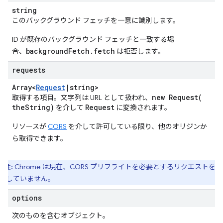
string
このバックグラウンド フェッチを一意に識別します。
ID が既存のバックグラウンド フェッチと一致する場
backgroundFetch.fetch
合、
は拒否します。
requests
Array<
Request
|
string>
new
Request(
取得する項目。文字列は URL として扱われ、
the
String)
Request
を介して
に変換されます。
リソースが
CORS
を介して許可している限り、他のオリジンか
ら取得できます。
注:
Chrome は現在、CORS プリフライトを必要とするリクエストを
トしていません。
options
次のものを含むオブジェクト。