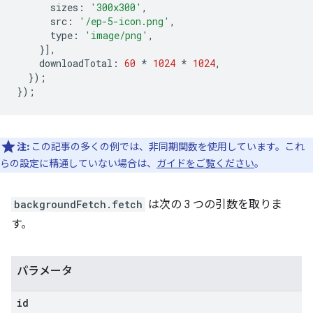
sizes
:
'300x300'
,
src
:
'/ep-5-icon.png'
,
type
:
'image/png'
,
}],
downloadTotal
:
60
*
1024
*
1024
,
});
});
注:
この記事の多くの例では、非同期関数を使用しています。これ
らの設定に精通していない場合は、
ガイドをご覧ください
。
backgroundFetch.fetch
は次の 3 つの引数を取りま
す。
パラメータ
id