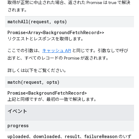
取得が正常に中止された場合、返された Promise は true で解決
されます。
matchAll(
request
,
opts)
Promise<Array<Background
Fetch
Record>>
リクエストとレスポンスを取得します。
ここでの引数は、
キャッシュ API
と同じです。引数なしで呼び
出すと、すべてのレコードの Promise が返されます。
詳しくは以下をご覧ください。
match(
request
,
opts)
Promise<Background
Fetch
Record>
上記と同様ですが、最初の一致で解決します。
イベント
progress
uploaded
downloaded
result
failure
Reason
、
、
、
のいず