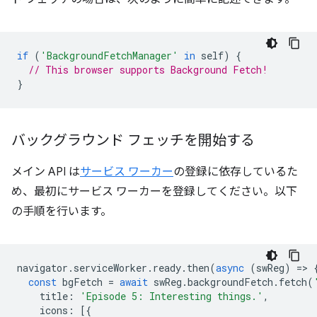
if
(
'BackgroundFetchManager'
in
self
)
{
// This browser supports Background Fetch!
}
バックグラウンド フェッチを開始する
メイン API は
サービス ワーカー
の登録に依存しているた
め、最初にサービス ワーカーを登録してください。以下
の手順を行います。
navigator
.
serviceWorker
.
ready
.
then
(
async
(
swReg
)
=
>
const
bgFetch
=
await
swReg
.
backgroundFetch
.
fetch
(
title
:
'Episode 5: Interesting things.'
,
icons
:
[{