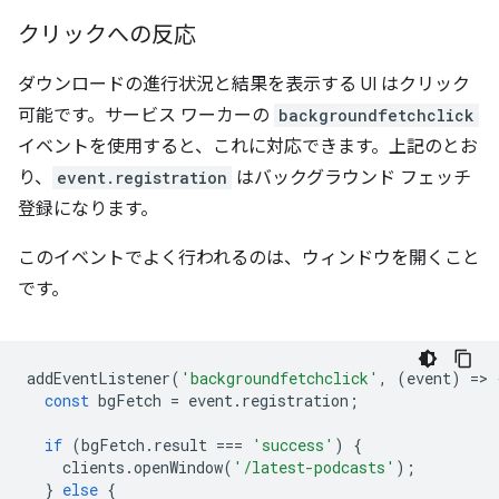
クリックへの反応
ダウンロードの進行状況と結果を表示する UI はクリック
可能です。サービス ワーカーの
backgroundfetchclick
イベントを使用すると、これに対応できます。上記のとお
り、
event.registration
はバックグラウンド フェッチ
登録になります。
このイベントでよく行われるのは、ウィンドウを開くこと
です。
addEventListener
(
'backgroundfetchclick'
,
(
event
)
=
>
const
bgFetch
=
event
.
registration
;
if
(
bgFetch
.
result
===
'success'
)
{
clients
.
openWindow
(
'/latest-podcasts'
);
}
else
{