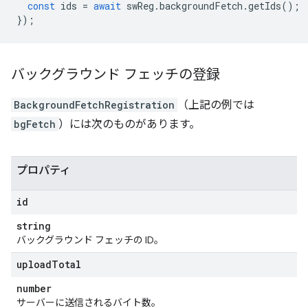
const
ids
=
await
swReg
.
backgroundFetch
.
getIds
();
});
バックグラウンド フェッチの登録
BackgroundFetchRegistration
（上記の例では
bgFetch
）には次のものがあります。
プロパティ
id
string
バックグラウンド フェッチの ID。
upload
Total
number
サーバーに送信されるバイト数。