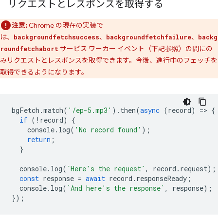
リクエストとレスポンスを取得する
注意:
Chrome の現在の実装で
は、
、
、
backgroundfetchsuccess
backgroundfetchfailure
backg
サービス ワーカー イベント（下記参照）の間にの
roundfetchabort
みリクエストとレスポンスを取得できます。今後、進行中のフェッチを
取得できるようになります。
bgFetch
.
match
(
'/ep-5.mp3'
).
then
(
async
(
record
)
=
>
{
if
(
!
record
)
{
console
.
log
(
'No record found'
);
return
;
}
console
.
log
(
`Here's the request`
,
record
.
request
);
const
response
=
await
record
.
responseReady
;
console
.
log
(
`And here's the response`
,
response
);
});