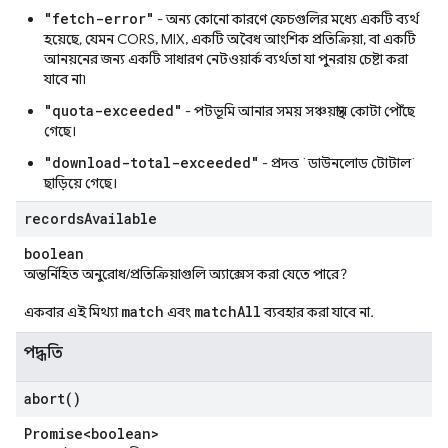
"fetch-error"
- অন্য কোনো কারণে ফেচগুলির মধ্যে একটি ব্যর্থ
হয়েছে, যেমন CORS, MIX, একটি অবৈধ আংশিক প্রতিক্রিয়া, বা একটি
আনয়নের জন্য একটি সাধারণ নেটওয়ার্ক ব্যর্থতা যা পুনরায় চেষ্টা করা
যাবে না৷
"quota-exceeded"
- পটভূমি আনার সময় সঞ্চয়স্থান কোটা পৌঁছে
গেছে।
"download-total-exceeded"
- প্রদত্ত `ডাউনলোড টোটাল`
ছাড়িয়ে গেছে।
records
Available
boolean
অন্তর্নিহিত অনুরোধ/প্রতিক্রিয়াগুলি অ্যাক্সেস করা যেতে পারে?
match
matchAll
একবার এই মিথ্যা
এবং
ব্যবহার করা যাবে না.
পদ্ধতি
abort(
)
Promise<boolean>