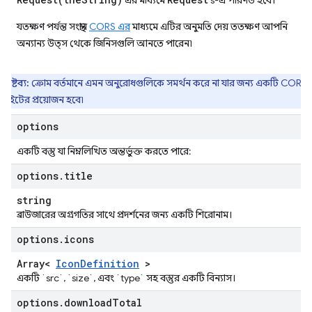
এর মাধ্যমে
s-এ পরিণত হবে।
যতক্ষণ পর্যন্ত সংস্থান
CORS এর
মাধ্যমে এটির অনুমতি দেয় ততক্ষণ আপনি
অন্যান্য উত্স থেকে জিনিসগুলি আনতে পারেন৷
দ্রষ্টব্য:
ক্রোম বর্তমানে এমন অনুরোধগুলিকে সমর্থন করে না যার জন্য একটি CORS
িফ্লাইটের প্রয়োজন হবে৷
options
একটি বস্তু যা নিম্নলিখিত অন্তর্ভুক্ত করতে পারে:
options
.
title
string
ব্রাউজারের অগ্রগতির সাথে প্রদর্শনের জন্য একটি শিরোনাম।
options
.
icons
Array<
Icon
Definition
>
একটি `src`, `size`, এবং `type` সহ বস্তুর একটি বিন্যাস।
options
.
download
Total