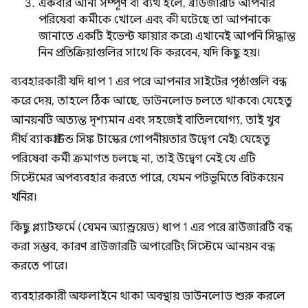
একবার আনা সম্পূর্ণ বা ব্যর্থ হলে, ব্রাউজারটি আপনার
পরিষেবা কর্মীকে খোলে এবং কী ঘটেছে তা আপনাকে
জানাতে একটি ইভেন্ট ফায়ার করে৷ এখানেই আপনি সিদ্ধান্ত
নিন প্রতিক্রিয়াগুলির সাথে কি করবেন, যদি কিছু হয়।
ব্যবহারকারী যদি ধাপ 1 এর পরে আপনার সাইটের পৃষ্ঠাগুলি বন্ধ
করে দেয়, তাহলে ঠিক আছে, ডাউনলোড চলতে থাকবে৷ যেহেতু
আনয়নটি অত্যন্ত দৃশ্যমান এবং সহজেই বাতিলযোগ্য, তাই খুব
দীর্ঘ ব্যাকগ্রাউন্ড সিঙ্ক টাস্কের গোপনীয়তার উদ্বেগ নেই৷ যেহেতু
পরিষেবা কর্মী ক্রমাগত চলছে না, তাই উদ্বেগ নেই যে এটি
সিস্টেমের অপব্যবহার করতে পারে, যেমন পটভূমিতে বিটকয়েন
খনির।
কিছু প্ল্যাটফর্মে (যেমন অ্যান্ড্রয়েড) ধাপ 1 এর পরে ব্রাউজারটি বন্ধ
করা সম্ভব, কারণ ব্রাউজারটি অপারেটিং সিস্টেমে আনয়ন বন্ধ
করতে পারে।
ব্যবহারকারী অফলাইনে থাকা অবস্থায় ডাউনলোড শুরু করলে