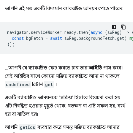
আপনি এই মত একটি বিদ্যমান ব্যাকগ্রাউন্ড আনয়ন পেতে পারেন:
navigator
.
serviceWorker
.
ready
.
then
(
async
(
swReg
)
=
>
const
bgFetch
=
await
swReg
.
backgroundFetch
.
get
(
'm
});
…আপনি যে ব্যাকগ্রাউন্ড ফেচ করতে চান তার
আইডি
পাস করে।
সেই আইডির সাথে কোনো সক্রিয় ব্যাকগ্রাউন্ড আনা না থাকলে
undefined
রিটার্ন
get
।
একটি ব্যাকগ্রাউন্ড আনয়নকে "সক্রিয়" হিসাবে বিবেচনা করা হয়
এটি নিবন্ধিত হওয়ার মুহূর্ত থেকে, যতক্ষণ না এটি সফল হয়, ব্যর্থ
হয় বা বাতিল হয়৷
আপনি
getIds
ব্যবহার করে সমস্ত সক্রিয় ব্যাকগ্রাউন্ড আনার