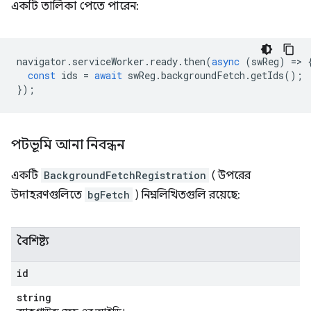
একটি তালিকা পেতে পারেন:
navigator
.
serviceWorker
.
ready
.
then
(
async
(
swReg
)
=
>
const
ids
=
await
swReg
.
backgroundFetch
.
getIds
();
});
পটভূমি আনা নিবন্ধন
একটি
BackgroundFetchRegistration
( উপরের
উদাহরণগুলিতে
bgFetch
) নিম্নলিখিতগুলি রয়েছে:
বৈশিষ্ট্য
id
string