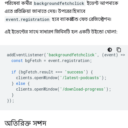
পরিষেবা কর্মীর
backgroundfetchclick
ইভেন্ট আপনাকে
এতে প্রতিক্রিয়া জানাতে দেয়। উপরের হিসাবে
event.registration
হবে ব্যাকগ্রাউন্ড ফেচ রেজিস্ট্রেশন।
এই ইভেন্টের সাথে সাধারণ জিনিসটি হল একটি উইন্ডো খোলা:
addEventListener
(
'backgroundfetchclick'
,
(
event
)
=
>
const
bgFetch
=
event
.
registration
;
if
(
bgFetch
.
result
===
'success'
)
{
clients
.
openWindow
(
'/latest-podcasts'
);
}
else
{
clients
.
openWindow
(
'/download-progress'
);
}
});
অতিরিক্ত সম্পদ