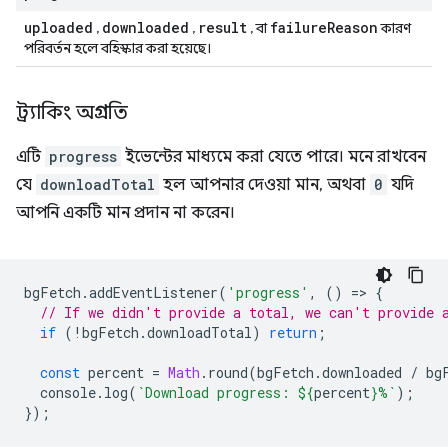
uploaded
downloaded
result
failure
Reason
,
,
, বা
কারণ
পরিবর্তন হলে বহিস্কার করা হয়েছে।
ট্র্যাকিং অগ্রগতি
এটি
progress
ইভেন্টের মাধ্যমে করা যেতে পারে। মনে রাখবেন
যে
downloadTotal
হল আপনার দেওয়া মান, অথবা
0
যদি
আপনি একটি মান প্রদান না করেন।
bgFetch
.
addEventListener
(
'progress'
,
()
=
>
{
// If we didn't provide a total, we can't provide 
if
(
!
bgFetch
.
downloadTotal
)
return
;
const
percent
=
Math
.
round
(
bgFetch
.
downloaded
/
bg
console
.
log
(
`Download progress: 
${
percent
}
%`
);
});