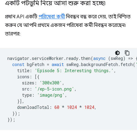
একটি পটভূমি নিয়ে আসা শুরু করা হচ্ছে৷
প্রধান API একটি
পরিষেবা কর্মী
নিবন্ধন বন্ধ করে দেয়, তাই নিশ্চিত
করুন যে আপনি প্রথমে একজন পরিষেবা কর্মী নিবন্ধন করেছেন৷
তারপর:
navigator
.
serviceWorker
.
ready
.
then
(
async
(
swReg
)
=
>
const
bgFetch
=
await
swReg
.
backgroundFetch
.
fetch
(
title
:
'Episode 5: Interesting things.'
,
icons
:
[{
sizes
:
'300x300'
,
src
:
'/ep-5-icon.png'
,
type
:
'image/png'
,
}],
downloadTotal
:
60
*
1024
*
1024
,
});
});