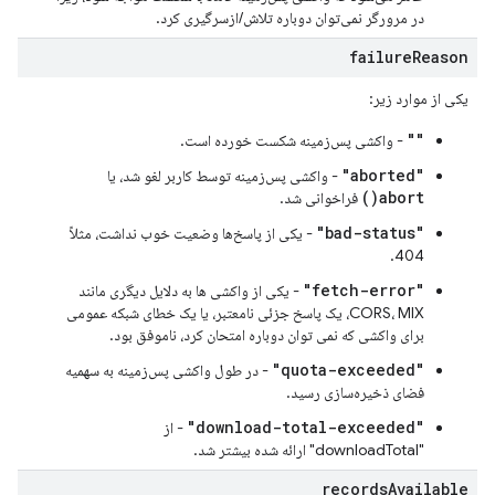
در مرورگر نمی‌توان دوباره تلاش/ازسرگیری کرد.
failure
Reason
یکی از موارد زیر:
""
- واکشی پس‌زمینه شکست خورده است.
"aborted"
- واکشی پس‌زمینه توسط کاربر لغو شد، یا
abort()
فراخوانی شد.
"bad-status"
- یکی از پاسخ‌ها وضعیت خوب نداشت، مثلاً
404.
"fetch-error"
- یکی از واکشی ها به دلایل دیگری مانند
CORS، MIX، یک پاسخ جزئی نامعتبر، یا یک خطای شبکه عمومی
برای واکشی که نمی توان دوباره امتحان کرد، ناموفق بود.
"quota-exceeded"
- در طول واکشی پس‌زمینه به سهمیه
فضای ذخیره‌سازی رسید.
"download-total-exceeded"
- از
"downloadTotal" ارائه شده بیشتر شد.
records
Available