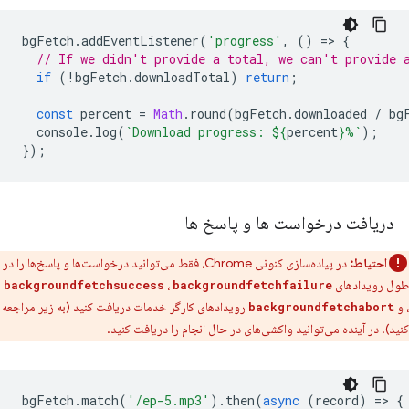
bgFetch
.
addEventListener
(
'progress'
,
()
=
>
{
// If we didn't provide a total, we can't provide 
if
(
!
bgFetch
.
downloadTotal
)
return
;
const
percent
=
Math
.
round
(
bgFetch
.
downloaded
/
bg
console
.
log
(
`Download progress: 
${
percent
}
%`
);
});
دریافت درخواست ها و پاسخ ها
احتیاط:
در پیاده‌سازی کنونی Chrome، فقط می‌توانید درخواست‌ها و پاسخ‌ها را در
طول رویدادهای
،
backgroundfetchsuccess
backgroundfetchfailure
، و
رویدادهای کارگر خدمات دریافت کنید (به زیر مراجعه
backgroundfetchabort
کنید). در آینده می‌توانید واکشی‌های در حال انجام را دریافت کنید.
bgFetch
.
match
(
'/ep-5.mp3'
).
then
(
async
(
record
)
=
>
{