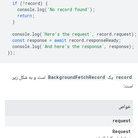
if
(
!
record
)
{
console
.
log
(
'No record found'
);
return
;
}
console
.
log
(
`Here's the request`
,
record
.
request
);
const
response
=
await
record
.
responseReady
;
console
.
log
(
`And here's the response`
,
response
);
});
record
یک
BackgroundFetchRecord
است و به شکل زیر
است:
خواص
request
Request
درخواستی که ارائه شد.