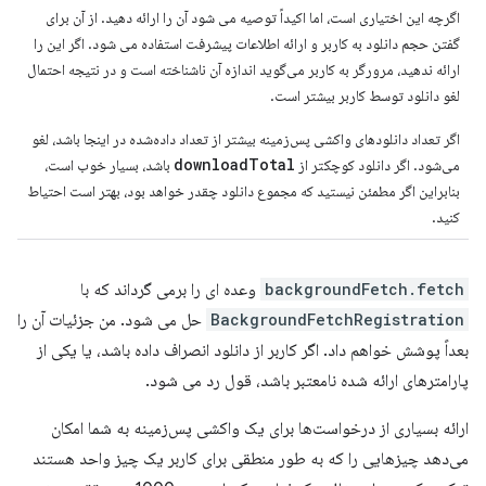
اگرچه این اختیاری است، اما اکیداً توصیه می شود آن را ارائه دهید. از آن برای
گفتن حجم دانلود به کاربر و ارائه اطلاعات پیشرفت استفاده می شود. اگر این را
ارائه ندهید، مرورگر به کاربر می‌گوید اندازه آن ناشناخته است و در نتیجه احتمال
لغو دانلود توسط کاربر بیشتر است.
اگر تعداد دانلودهای واکشی پس‌زمینه بیشتر از تعداد داده‌شده در اینجا باشد، لغو
downloadTotal
می‌شود. اگر دانلود کوچکتر از
باشد، بسیار خوب است،
بنابراین اگر مطمئن نیستید که مجموع دانلود چقدر خواهد بود، بهتر است احتیاط
کنید.
backgroundFetch.fetch
وعده ای را برمی گرداند که با
BackgroundFetchRegistration
حل می شود. من جزئیات آن را
بعداً پوشش خواهم داد. اگر کاربر از دانلود انصراف داده باشد، یا یکی از
پارامترهای ارائه شده نامعتبر باشد، قول رد می شود.
ارائه بسیاری از درخواست‌ها برای یک واکشی پس‌زمینه به شما امکان
می‌دهد چیزهایی را که به طور منطقی برای کاربر یک چیز واحد هستند