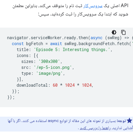
API اصلی یک
سرویس‌کار
ثبت نام را متوقف می‌کند، بنابراین مطمئن
شوید که ابتدا یک سرویس‌کار را ثبت کرده‌اید. سپس:
navigator
.
serviceWorker
.
ready
.
then
(
async
(
swReg
)
=
>
const
bgFetch
=
await
swReg
.
backgroundFetch
.
fetch
(
title
:
'Episode 5: Interesting things.'
,
icons
:
[{
sizes
:
'300x300'
,
src
:
'/ep-5-icon.png'
,
type
:
'image/png'
,
}],
downloadTotal
:
60
*
1024
*
1024
,
});
});
توجه:
بسیاری از نمونه های این مقاله از توابع async استفاده می کنند. اگر با آنها
آشنایی ندارید،
راهنما را بررسی کنید
.