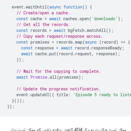
event
.
waitUntil
(
async
function
()
{
// Create/open a cache.
const
cache
=
await
caches
.
open
(
'downloads'
);
// Get all the records.
const
records
=
await
bgFetch
.
matchAll
();
// Copy each request/response across.
const
promises
=
records
.
map
(
async
(
record
)
=
>
{
const
response
=
await
record
.
responseReady
;
await
cache
.
put
(
record
.
request
,
response
);
});
// Wait for the copying to complete.
await
Promise
.
all
(
promises
);
// Update the progress notification.
event
.
updateUI
({
title
:
'Episode 5 ready to list
}());
});
ممکن است شکست به یک 404 کاهش یافته باشد، که ممکن است برای