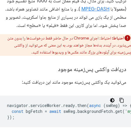
ترکیب کنید. برای مثال، یک فیلم ممکن است به 1000 منبع تقسیم شود
(معمولاً با
MPEG-DASH
)، و با منابع اضافی مانند تصاویر همراه باشد.
سطحی از یک بازی می تواند در بسیاری از منابع جاوا اسکریپت، تصویر و
صدا پخش شود. اما برای کاربر، این فقط «فیلم» یا «سطح» است.
احتیاط:
احتیاط: اجرای Chrome در حال حاضر فقط درخواست‌ها را بدون متن
می‌پذیرد. در آینده، بدنه‌ها مجاز خواهند بود، به این معنی که می‌توانید از واکشی
پس‌زمینه برای آپلودهای بزرگ مانند عکس‌ها و ویدیوها استفاده کنید.
دریافت واکشی پس‌زمینه موجود
می‌توانید یک واکشی پس‌زمینه موجود مانند این دریافت کنید:
navigator
.
serviceWorker
.
ready
.
then
(
async
(
swReg
)
=
>
const
bgFetch
=
await
swReg
.
backgroundFetch
.
get
(
'm
});