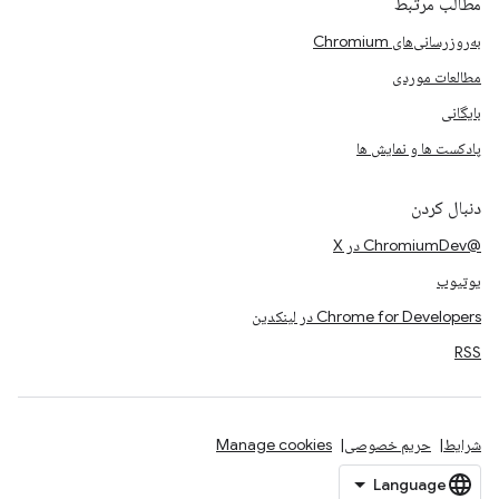
مطالب مرتبط
به‌روزرسانی‌های Chromium
مطالعات موردی
بایگانی
پادکست ها و نمایش ها
دنبال کردن
@ChromiumDev در X
یوتیوب
Chrome for Developers در لینکدین
RSS
شرایط
حریم خصوصی
Manage cookies