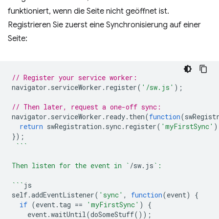
funktioniert, wenn die Seite nicht geöffnet ist.
Registrieren Sie zuerst eine Synchronisierung auf einer
Seite:
// Register your service worker:
navigator
.
serviceWorker
.
register
(
'/sw.js'
);
// Then later, request a one-off sync:
navigator
.
serviceWorker
.
ready
.
then
(
function
(
swRegist
return
swRegistration
.
sync
.
register
(
'myFirstSync'
)
});
```
Then listen for the event in `
/
sw
.
js
`:
```
js
self
.
addEventListener
(
'sync'
,
function
(
event
)
{
if
(
event
.
tag
==
'myFirstSync'
)
{
event
.
waitUntil
(
doSomeStuff
());