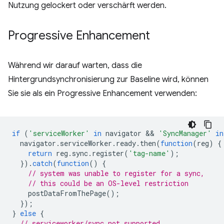
Nutzung gelockert oder verschärft werden.
Progressive Enhancement
Während wir darauf warten, dass die
Hintergrundsynchronisierung zur Baseline wird, können
Sie sie als ein Progressive Enhancement verwenden:
if
(
'serviceWorker'
in
navigator
 && 
'SyncManager'
in
navigator
.
serviceWorker
.
ready
.
then
(
function
(
reg
)
{
return
reg
.
sync
.
register
(
'tag-name'
);
}).
catch
(
function
()
{
// system was unable to register for a sync,
// this could be an OS-level restriction
postDataFromThePage
();
});
}
else
{
// serviceworker/sync not supported