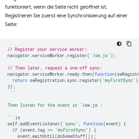
funktioniert, wenn die Seite nicht geöffnet ist.
Registrieren Sie zuerst eine Synchronisierung auf einer
Seite:
// Register your service worker:
navigator
.
serviceWorker
.
register
(
'/sw.js'
);
// Then later, request a one-off sync:
navigator
.
serviceWorker
.
ready
.
then
(
function
(
swRegist
return
swRegistration
.
sync
.
register
(
'myFirstSync'
)
});
```
Then listen for the event in `
/
sw
.
js
`:
```
js
self
.
addEventListener
(
'sync'
,
function
(
event
)
{
if
(
event
.
tag
==
'myFirstSync'
)
{
event
.
waitUntil
(
doSomeStuff
());