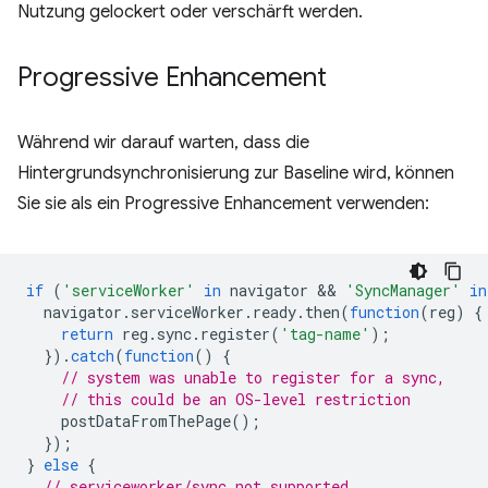
Nutzung gelockert oder verschärft werden.
Progressive Enhancement
Während wir darauf warten, dass die
Hintergrundsynchronisierung zur Baseline wird, können
Sie sie als ein Progressive Enhancement verwenden:
if
(
'serviceWorker'
in
navigator
 && 
'SyncManager'
in
navigator
.
serviceWorker
.
ready
.
then
(
function
(
reg
)
{
return
reg
.
sync
.
register
(
'tag-name'
);
}).
catch
(
function
()
{
// system was unable to register for a sync,
// this could be an OS-level restriction
postDataFromThePage
();
});
}
else
{
// serviceworker/sync not supported