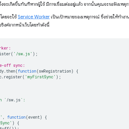
อ ซึ่งจะเกิดขึ้นทันทีหากผู้ใช้ มีการเชื่อมต่ออยู่แล้ว จากนั้นคุณจะรอฟังเหต
ช โดยจะใช้
Service Worker
เป็นเป้าหมายของเหตุการณ์ ซึ่งช่วยให้ทำงานได
อซิงค์จากหน้าเว็บโดยทำดังนี้
rker:
ister
(
'/sw.js'
);
e-off sync:
dy
.
then
(
function
(
swRegistration
)
{
c
.
register
(
'myFirstSync'
);
n `
/
sw
.
js
`:
c'
,
function
(
event
)
{
tSync'
)
{
tuff
());