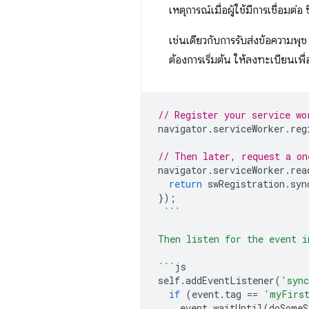
เหตุการณ์เมื่อผู้ใช้มีการเชื่อมต่
เช่นเดียวกับการรับส่งข้อความพุ
ต้องการเริ่มต้น ให้ลงทะเบียนเพื่
// Register your service wo
navigator
.
serviceWorker
.
reg
// Then later, request a on
navigator
.
serviceWorker
.
rea
return
swRegistration
.
syn
});
```
Then listen for the event i
```
js
self
.
addEventListener
(
'syn
if
(
event
.
tag
==
'myFirs
event
.
waitUntil
(
doSomeS