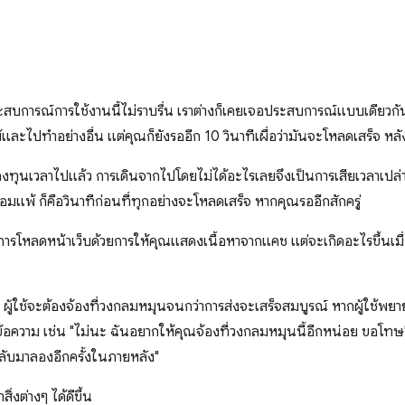
้ประสบการณ์การใช้งานนี้ไม่ราบรื่น เราต่างก็เคยเจอประสบการณ์แบบเดียวก
ละไปทำอย่างอื่น แต่คุณก็ยังรออีก 10 วินาทีเผื่อว่ามันจะโหลดเสร็จ หลัง
ทุนเวลาไปแล้ว การเดินจากไปโดยไม่ได้อะไรเลยจึงเป็นการเสียเวลาเปล่า
่ยอมแพ้ ก็คือวินาทีก่อนที่ทุกอย่างจะโหลดเสร็จ หากคุณรออีกสักครู่
ารโหลดหน้าเว็บด้วยการให้คุณแสดงเนื้อหาจากแคช แต่จะเกิดอะไรขึ้นเมื่
วาม ผู้ใช้จะต้องจ้องที่วงกลมหมุนจนกว่าการส่งจะเสร็จสมบูรณ์ หากผู้ใช้พ
้อความ เช่น "ไม่นะ ฉันอยากให้คุณจ้องที่วงกลมหมุนนี้อีกหน่อย ขอโทษ" หา
ลับมาลองอีกครั้งในภายหลัง"
ิ่งต่างๆ ได้ดีขึ้น