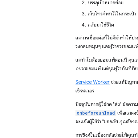
บรรลุเป้าหมายย่อย
เก็บโทรศัพท์ไว้ในกระเป๋า
กลับมาใช้ชีวิต
แต่การเชื่อมต่อที่ไม่ดีมักทำให
วงกลมหมุนๆ และรู้ว่าควรยอมแพ้แ
แต่ทำไมต้องยอมแพ้ตอนนี้ คุณลง
อยาก
ยอมแพ้ แต่คุณรู้ว่าทันทีที
Service Worker
ช่วยแก้ปัญหาก
เซิร์ฟเวอร์
ปัจจุบันหากผู้ใช้กด "ส่ง" ข้อค
onbeforeunload
เพื่อแสดงข
จะแจ้งผู้ใช้ว่า "ขออภัย
คุณ
ต้องก
การซิงค์ในเบื้องหลังช่วยให้คุณทำส