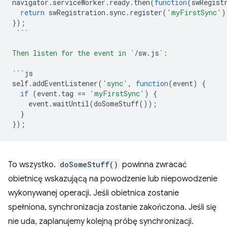
navigator
.
serviceWorker
.
ready
.
then
(
function
(
swRegist
return
swRegistration
.
sync
.
register
(
'myFirstSync'
)
});
```
Then listen for the event in `
/
sw
.
js
`:
```
js
self
.
addEventListener
(
'sync'
,
function
(
event
)
{
if
(
event
.
tag
==
'myFirstSync'
)
{
event
.
waitUntil
(
doSomeStuff
());
}
});
To wszystko.
doSomeStuff()
powinna zwracać
obietnicę wskazującą na powodzenie lub niepowodzenie
wykonywanej operacji. Jeśli obietnica zostanie
spełniona, synchronizacja zostanie zakończona. Jeśli się
nie uda, zaplanujemy kolejną próbę synchronizacji.