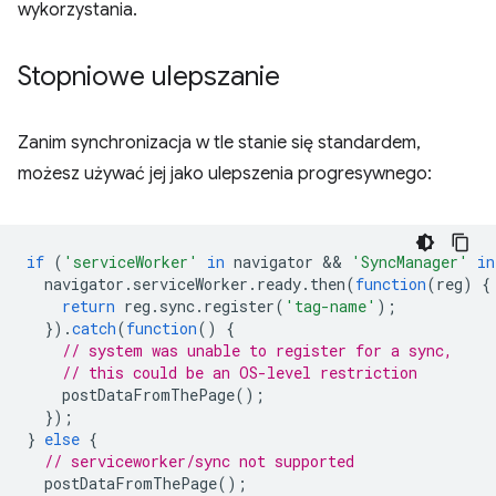
wykorzystania.
Stopniowe ulepszanie
Zanim synchronizacja w tle stanie się standardem,
możesz używać jej jako ulepszenia progresywnego:
if
(
'serviceWorker'
in
navigator
 && 
'SyncManager'
in
navigator
.
serviceWorker
.
ready
.
then
(
function
(
reg
)
{
return
reg
.
sync
.
register
(
'tag-name'
);
}).
catch
(
function
()
{
// system was unable to register for a sync,
// this could be an OS-level restriction
postDataFromThePage
();
});
}
else
{
// serviceworker/sync not supported
postDataFromThePage
();