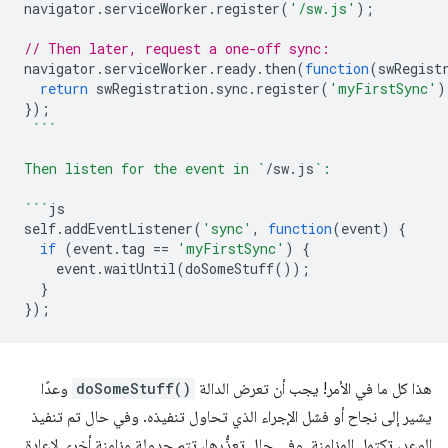
navigator
.
serviceWorker
.
register
(
'/sw.js'
);
// Then later, request a one-off sync:
navigator
.
serviceWorker
.
ready
.
then
(
function
(
swRegist
return
swRegistration
.
sync
.
register
(
'myFirstSync'
)
});
```
Then listen for the event in `
/
sw
.
js
`:
```
js
self
.
addEventListener
(
'sync'
,
function
(
event
)
{
if
(
event
.
tag
==
'myFirstSync'
)
{
event
.
waitUntil
(
doSomeStuff
());
}
});
هذا كل ما في الأمر! يجب أن تعرض الدالة
doSomeStuff()
وعدًا
يشير إلى نجاح أو فشل الإجراء الذي تحاول تنفيذه. وفي حال تم تنفيذ
الوعد، تكتمل المزامنة. وفي حال تعذُّرها، تتم جدولة مزامنة أخرى لإعادة