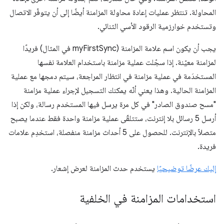
المحاولة. تنتظر عمليات إعادة محاولة المزامنة أيضًا إلى أن يتوفّر الاتصال
وتستخدم خوارزمية الرقود الأسي الثنائي.
يجب أن يكون اسم علامة المزامنة (myFirstSync في المثال) فريدًا
لمزامنة معيّنة. إذا سجّلت عملية مزامنة باستخدام العلامة نفسها
المستخدَمة في عملية مزامنة في انتظار المراجعة، سيتم دمجها مع عملية
المزامنة الحالية. وهذا يعني أنّه يمكنك التسجيل لإجراء عملية مزامنة
"مسح صندوق الصادر" في كل مرة يرسل فيها المستخدم رسالة، ولكن إذا
أرسل 5 رسائل بلا إنترنت، ستتلقّى عملية مزامنة واحدة فقط عندما يصبح
متصلاً بالإنترنت. للحصول على 5 أحداث مزامنة منفصلة، استخدِم علامات
فريدة.
إليك عرضًا توضيحيًا
يستخدم حدث المزامنة لعرض إشعار.
استخدامات المزامنة في الخلفية