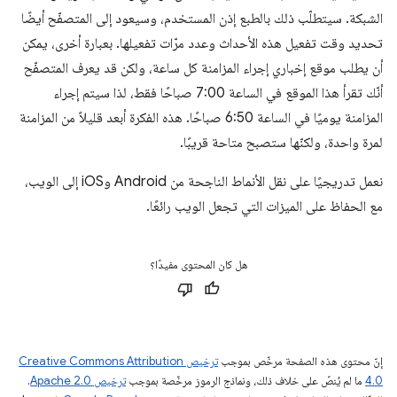
الشبكة. سيتطلّب ذلك بالطبع إذن المستخدم، وسيعود إلى المتصفّح أيضًا
تحديد وقت تفعيل هذه الأحداث وعدد مرّات تفعيلها. بعبارة أخرى، يمكن
أن يطلب موقع إخباري إجراء المزامنة كل ساعة، ولكن قد يعرف المتصفّح
أنّك تقرأ هذا الموقع في الساعة 7:00 صباحًا فقط، لذا سيتم إجراء
المزامنة يوميًا في الساعة 6:50 صباحًا. هذه الفكرة أبعد قليلاً من المزامنة
لمرة واحدة، ولكنّها ستصبح متاحة قريبًا.
نعمل تدريجيًا على نقل الأنماط الناجحة من Android وiOS إلى الويب،
مع الحفاظ على الميزات التي تجعل الويب رائعًا.
هل كان المحتوى مفيدًا؟
إنّ محتوى هذه الصفحة مرخّص بموجب
ترخيص Creative Commons Attribution
4.0‏
ما لم يُنصّ على خلاف ذلك، ونماذج الرموز مرخّصة بموجب
ترخيص Apache 2.0‏
.