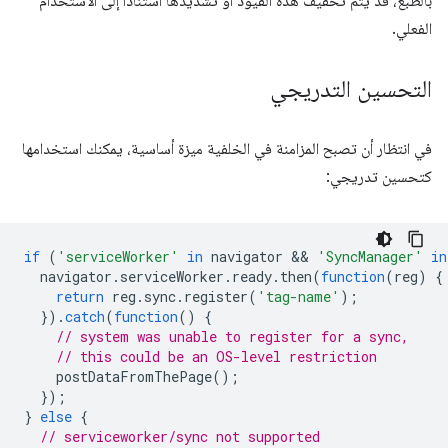
بالطبع، قد يتم تخفيف هذه القيود أو تشديدها استنادًا إلى الاستخدام
الفعلي.
التحسين التدريجي
في انتظار أن تصبح المزامنة في الخلفية ميزة أساسية، يمكنك استخدامها
كتحسين تدريجي:
if
(
'serviceWorker'
in
navigator
 && 
'SyncManager'
in
navigator
.
serviceWorker
.
ready
.
then
(
function
(
reg
)
{
return
reg
.
sync
.
register
(
'tag-name'
);
}).
catch
(
function
()
{
// system was unable to register for a sync,
// this could be an OS-level restriction
postDataFromThePage
();
});
}
else
{
// serviceworker/sync not supported