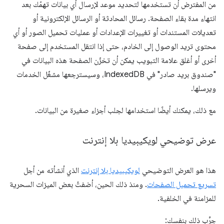
من المفترض أن تستخدمها لتحديد موعد لإرسال أي بيانات تهمّك بعد
انتهاء مدة بقاء الصفحة. رسائل المحادثة أو الرسائل الإلكترونية أو
تعديلات المستندات أو تغييرات الإعدادات أو عمليات تحميل الصور أو أي
محتوى تريد الوصول إلى الخادم، حتى إذا انتقل المستخدم إلى صفحة
أخرى أو أغلق علامة التبويب يمكن أن تخزّن الصفحة هذه البيانات في
"صندوق بريد صادر" في IndexedDB، وسيسترجعها مشغّل الخدمات
ويرسلها.
مع ذلك، يمكنك أيضًا استخدامها لجلب أجزاء صغيرة من البيانات.
عرض توضيحي لويكيبيديا بلا إنترنت
هذا هو العرض التوضيحي
لويكيبيديا بلا إنترنت
الذي أنشأته من أجل
تسريع تحميل الصفحات
. ومنذ ذلك الحين، أضفتُ بعض الميزات السحرية
للمزامنة في الخلفية.
جرِّب ذلك بنفسك: