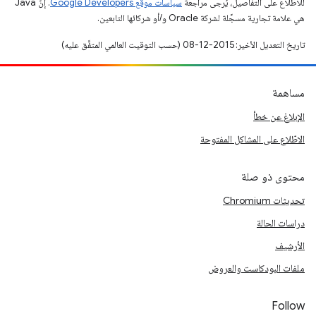
للاطّلاع على التفاصيل، يُرجى مراجعة
سياسات موقع Google Developers‏
. إنّ Java
هي علامة تجارية مسجَّلة لشركة Oracle و/أو شركائها التابعين.
تاريخ التعديل الأخير: 2015-12-08 (حسب التوقيت العالمي المتفَّق عليه)
مساهمة
الإبلاغ عن خطأ
الاطّلاع على المشاكل المفتوحة
محتوى ذو صلة
تحديثات Chromium
دراسات الحالة
الأرشيف
ملفات البودكاست والعروض
Follow