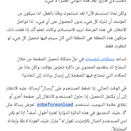
تحسّبًا لأي طارئ. بعد هذه الثواني العشر؟ لا شيء.
ولكن لماذا تستسلم الآن؟ لقد استثمرت وقتًا بالفعل، لذا سيكون من
المؤسف أن تترك كل شيء بدون الحصول على أي شيء، لذا تواصل
الانتظار. في هذه المرحلة،
تريد
الاستسلام، ولكنك تعلم أنّك إذا فعلت ذلك،
ستكون هذه اللحظة هي اللحظة التي كان سيتم فيها تحميل كل شيء لو
انتظرت فقط.
تساعد
مشغّلات الخدمات
في حلّ مشكلة تحميل الصفحة من خلال
السماح لك بتقديم المحتوى من ذاكرة تخزين مؤقت. ولكن ماذا عن
الحالات التي تحتاج فيها الصفحة إلى إرسال بيانات إلى الخادم؟
في الوقت الحالي، إذا ضغط المستخدم على "إرسال" لرسالة، عليه الانتظار
إلى أن يكتمل التحميل. إذا حاول المستخدم الانتقال إلى صفحة أخرى أو
إغلاق علامة التبويب، نستخدم
onbeforeunload
لعرض رسالة مثل
"لا، عليك التحديق في هذه الدائرة الدوّارة لفترة أطول. آسف".
إذا لم يكن
لدى المستخدم اتصال بالإنترنت، نقول له "عذرًا، عليك العودة لاحقًا وإعادة
المحاولة".