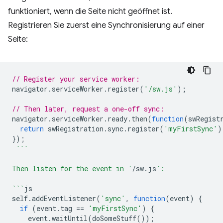
funktioniert, wenn die Seite nicht geöffnet ist.
Registrieren Sie zuerst eine Synchronisierung auf einer
Seite:
// Register your service worker:
navigator
.
serviceWorker
.
register
(
'/sw.js'
);
// Then later, request a one-off sync:
navigator
.
serviceWorker
.
ready
.
then
(
function
(
swRegist
return
swRegistration
.
sync
.
register
(
'myFirstSync'
)
});
```
Then listen for the event in `
/
sw
.
js
`:
```
js
self
.
addEventListener
(
'sync'
,
function
(
event
)
{
if
(
event
.
tag
==
'myFirstSync'
)
{
event
.
waitUntil
(
doSomeStuff
());