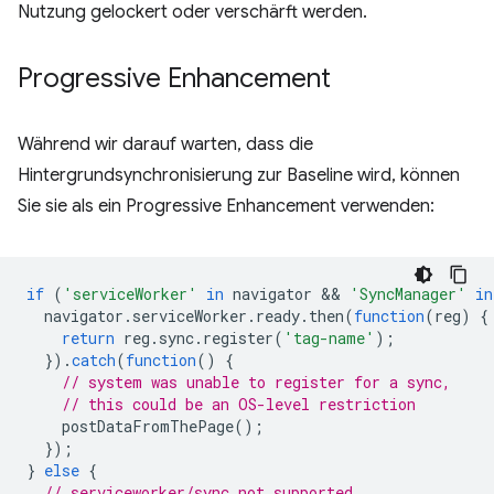
Nutzung gelockert oder verschärft werden.
Progressive Enhancement
Während wir darauf warten, dass die
Hintergrundsynchronisierung zur Baseline wird, können
Sie sie als ein Progressive Enhancement verwenden:
if
(
'serviceWorker'
in
navigator
 && 
'SyncManager'
in
navigator
.
serviceWorker
.
ready
.
then
(
function
(
reg
)
{
return
reg
.
sync
.
register
(
'tag-name'
);
}).
catch
(
function
()
{
// system was unable to register for a sync,
// this could be an OS-level restriction
postDataFromThePage
();
});
}
else
{
// serviceworker/sync not supported