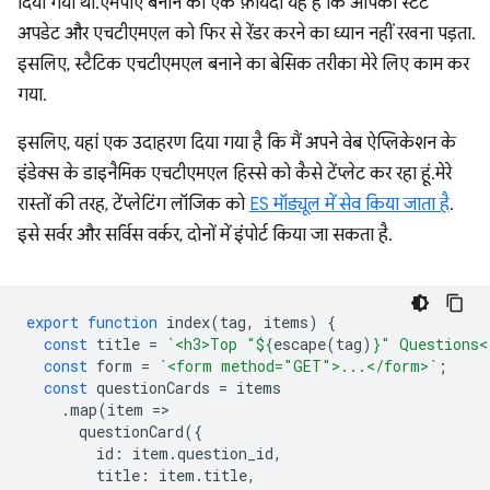
दिया गया था. एमपीए बनाने का एक फ़ायदा यह है कि आपको स्टेट
अपडेट और एचटीएमएल को फिर से रेंडर करने का ध्यान नहीं रखना पड़ता.
इसलिए, स्टैटिक एचटीएमएल बनाने का बेसिक तरीका मेरे लिए काम कर
गया.
इसलिए, यहां एक उदाहरण दिया गया है कि मैं अपने वेब ऐप्लिकेशन के
इंडेक्स के डाइनैमिक एचटीएमएल हिस्से को कैसे टेंप्लेट कर रहा हूं. मेरे
रास्तों की तरह, टेंप्लेटिंग लॉजिक को
ES मॉड्यूल में सेव किया जाता है
इसे सर्वर और सर्विस वर्कर, दोनों में इंपोर्ट किया जा सकता है.
export
function
index
(
tag
,
items
)
{
const
title
=
`<h3>Top "
${
escape
(
tag
)
}
" Questions<
const
form
=
`<form method="GET">...</form>`
;
const
questionCards
=
items
.
map
(
item
=
questionCard
({
id
:
item
.
question_id
,
title
:
item
.
title
,