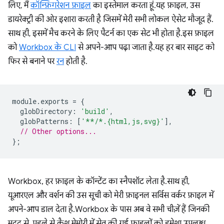
लिए, मैं
कॉन्फ़िगरेशन फ़ाइल
का इस्तेमाल करता हूं. यह फ़ाइल, उस
डायरेक्ट्री की ओर इशारा करती है जिसमें मेरी सभी लोकल ऐसेट मौजूद हैं.
साथ ही, इसमें मैच करने के लिए पैटर्न का एक सेट भी होता है. इस फ़ाइल
को
Workbox के CLI
से अपने-आप पढ़ा जाता है. यह हर बार साइट को
फिर से बनाने पर
रन
होती है.
module
.
exports
=
{
globDirectory
:
'build'
,
globPatterns
:
[
'**/*.{html,js,svg}'
],
// Other options...
};
Workbox, हर फ़ाइल के कॉन्टेंट का स्नैपशॉट लेता है. साथ ही,
यूआरएल और वर्शन की उस सूची को मेरी फ़ाइनल सर्विस वर्कर फ़ाइल में
अपने-आप डाल देता है. Workbox के पास अब वे सभी चीज़ें हैं जिनकी
मदद से, पहले से कैश मेमोरी में सेव की गई फ़ाइलों को हमेशा उपलब्ध