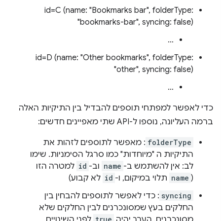
id=C (name: "Bookmarks bar", folderType:
"bookmarks-bar", syncing: false)
…
id=D (name: "Other bookmarks", folderType:
"other", syncing: false)
…
כדי לאפשר למפתחי תוספים להבדיל בין התיקיות האלה
ברמה העליונה, נוספו ל-API שתי מאפיינים חדשים:
folderType
: מאפשר לתוספים לזהות את
התיקיות ה "מיוחדות" כמו סרגל הסימניות. שימו
לב: אין להשתמש ב-
name
וב-
id
למטרה הזו
(
name
תלוי במיקום, ו-
id
לא קבוע)
syncing
: כדי לאפשר לתוספים להבחין בין
החלקים בעץ שמסונכרנים לבין החלקים שלא
מסונכרנים. הערך יהיה
true
לפני השינויים