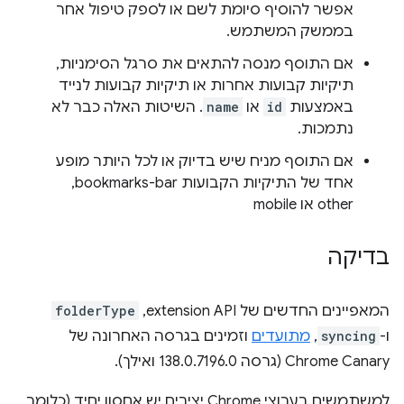
אפשר להוסיף סיומת לשם או לספק טיפול אחר
בממשק המשתמש.
אם התוסף מנסה להתאים את סרגל הסימניות,
תיקיות קבועות אחרות או תיקיות קבועות לנייד
באמצעות
id
או
name
. השיטות האלה כבר לא
נתמכות.
אם התוסף מניח שיש בדיוק או לכל היותר מופע
אחד של התיקיות הקבועות bookmarks-bar,‏
other או mobile
בדיקה
המאפיינים החדשים של extension API‏,
folderType
ו-
syncing
,
מתועדים
וזמינים בגרסה האחרונה של
Chrome Canary (גרסה 138.0.7196.0 ואילך).
למשתמשים בערוצי Chrome יציבים יש אחסון יחיד (כלומר,