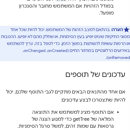
במודל הזהויות אם המשתמש מחובר והסנכרון
מופעל.
הערה:
בהתאם למצב הזהות של המשתמש, יכול להיות שכל אחד
סוגי התיקיות שצוינו יופיע בעץ הסימניות, או שחלק מהם לא יופיעו. ההטבות
ו הרמות עשויות להשתנות במשך הזמן. כדי לטפל בזה, צריך להשתמש
באירועים הרלוונטיים במחזור החיים (onCreated,‏ onChanged,‏
onRemoved)
עדכונים של תוספים
אם אחד מהתנאים הבאים מתקיים לגבי התוסף שלכם, יכול
להיות שתצטרכו לבצע עדכונים:
אם התוסף מציג למשתמש את התוצאה
המלאה של getTree כדי למנוע הצגה של
גרסאות עם שמות זהים, למשל סרגל הסימניות.