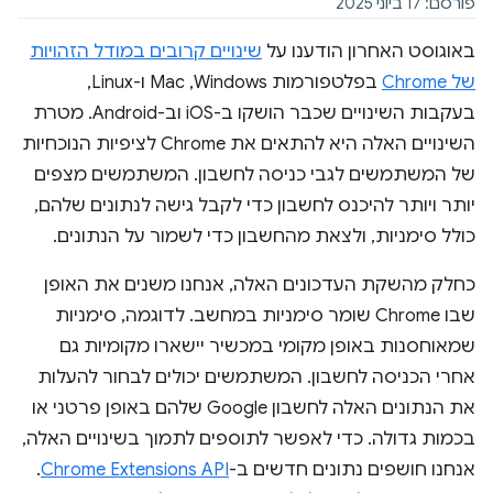
פורסם: 17 ביוני 2025
באוגוסט האחרון הודענו על
שינויים קרובים במודל הזהויות
של Chrome
בפלטפורמות Windows,‏ Mac ו-Linux,
בעקבות השינויים שכבר הושקו ב-iOS וב-Android. מטרת
השינויים האלה היא להתאים את Chrome לציפיות הנוכחיות
של המשתמשים לגבי כניסה לחשבון. המשתמשים מצפים
יותר ויותר להיכנס לחשבון כדי לקבל גישה לנתונים שלהם,
כולל סימניות, ולצאת מהחשבון כדי לשמור על הנתונים.
כחלק מהשקת העדכונים האלה, אנחנו משנים את האופן
שבו Chrome שומר סימניות במחשב. לדוגמה, סימניות
שמאוחסנות באופן מקומי במכשיר יישארו מקומיות גם
אחרי הכניסה לחשבון. המשתמשים יכולים לבחור להעלות
את הנתונים האלה לחשבון Google שלהם באופן פרטני או
בכמות גדולה. כדי לאפשר לתוספים לתמוך בשינויים האלה,
אנחנו חושפים נתונים חדשים ב-
Chrome Extensions API
.