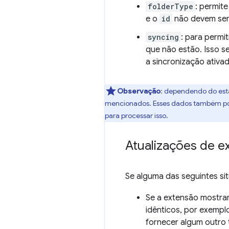
folderType
: permit
e o
id
não devem ser 
syncing
: para permi
que não estão. Isso s
a sincronização ativad
Observação
:
dependendo do estad
mencionados. Esses dados também po
para processar isso.
Atualizações de e
Se alguma das seguintes sit
Se a extensão mostrar
idênticos, por exemplo
fornecer algum outro 