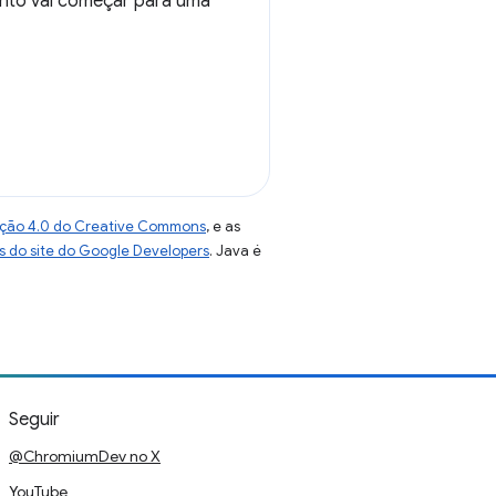
ento vai começar para uma
uição 4.0 do Creative Commons
, e as
as do site do Google Developers
. Java é
Seguir
@ChromiumDev no X
YouTube