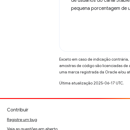
de usuários do canal Stab
pequena porcentagem de us
Exceto em caso de indicação contrária,
amostras de código são licenciadas de
uma marca registrada da Oracle e/ou af
Última atualização 2025-06-17 UTC.
Contribuir
Registre um bug
Veja as questões em aberto