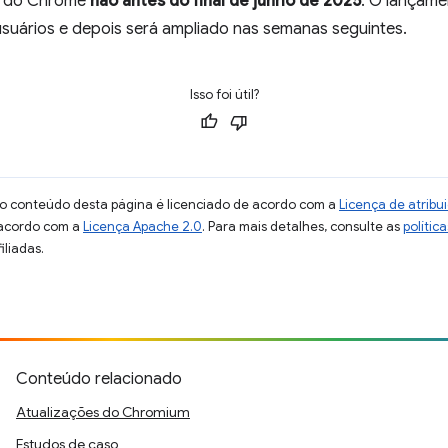
le do Chrome
não antes do final de junho de 2025
. O lançam
uários e depois será ampliado nas semanas seguintes.
Isso foi útil?
 o conteúdo desta página é licenciado de acordo com a
Licença de atrib
 acordo com a
Licença Apache 2.0
. Para mais detalhes, consulte as
polític
iliadas.
Conteúdo relacionado
Atualizações do Chromium
Estudos de caso