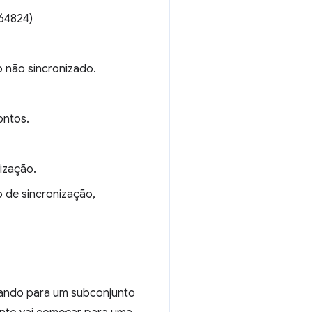
64824)
o não sincronizado.
ontos.
ização.
 de sincronização,
ando para um subconjunto