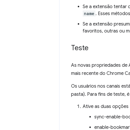
Se a extensão tentar 
name
. Esses métodos
Se a extensão presum
favoritos, outras ou m
Teste
As novas propriedades de 
mais recente do Chrome Can
Os usuários nos canais es
pasta). Para fins de teste,
Ative as duas opções 
sync-enable-bo
enable-bookmark