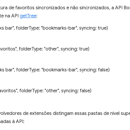
ura de favoritos sincronizados e não sincronizados, a API 
te na API
getTree
:
s bar", folderType: "bookmarks-bar", syncing: true)
oritos", folderType: "other", syncing: true)
s bar", folderType: "bookmarks-bar", syncing: false)
oritos", folderType: "other", syncing: false)
volvedores de extensões distingam essas pastas de nível supe
adas à API: