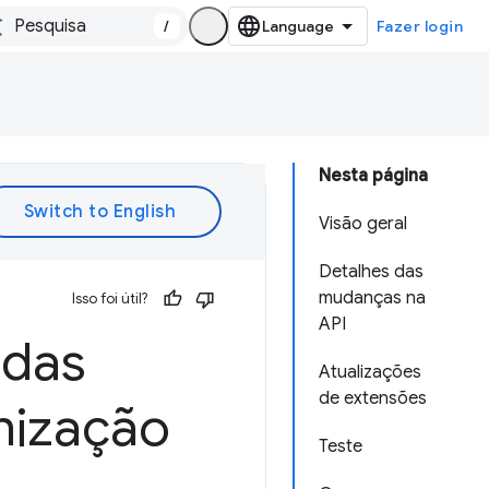
/
Fazer login
Nesta página
Visão geral
Detalhes das
mudanças na
Isso foi útil?
API
 das
Atualizações
de extensões
nização
Teste