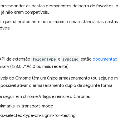
corresponder às pastas permanentes da barra de favoritos, 
 já não eram compatíveis.
ir que há exatamente ou no máximo uma instância das pasta
óveis
API de extensão
folderType
e
syncing
estão
documentad
ary (138.0.7196.0 ou mais recente).
táveis do Chrome têm um único armazenamento (ou seja, no m
 é possível ativar o armazenamento duplo da seguinte forma:
a seguir em chrome://flags e reinicie o Chrome.
okmarks-in-transport-mode
s-selected-type-on-signin-for-testing