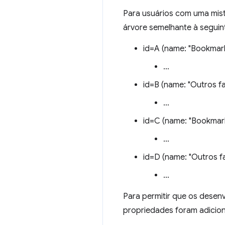
Para usuários com uma mist
árvore semelhante à seguin
id=A (name: "Bookmark
…
id=B (name: "Outros fav
…
id=C (name: "Bookmark
…
id=D (name: "Outros fav
…
Para permitir que os desen
propriedades foram adicion