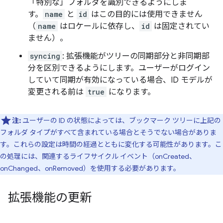
「特別な」フォルダを識別できるようにしま
す。
name
と
id
はこの目的には使用できません
（
name
はロケールに依存し、
id
は固定されてい
ません）。
syncing
: 拡張機能がツリーの同期部分と非同期部
分を区別できるようにします。ユーザーがログイン
していて同期が有効になっている場合、ID モデルが
変更される前は
true
になります。
注:
ユーザーの ID の状態によっては、ブックマーク ツリーに上記の
フォルダ タイプがすべて含まれている場合とそうでない場合がありま
す。これらの設定は時間の経過とともに変化する可能性があります。こ
の処理には、関連するライフサイクル イベント（onCreated、
onChanged、onRemoved）を使用する必要があります。
拡張機能の更新