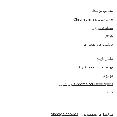
مطالب مرتبط
به‌روزرسانی‌های Chromium
مطالعات موردی
بایگانی
پادکست ها و نمایش ها
دنبال کردن
@ChromiumDev در X
یوتیوب
Chrome for Developers در لینکدین
RSS
شرایط
حریم خصوصی
Manage cookies