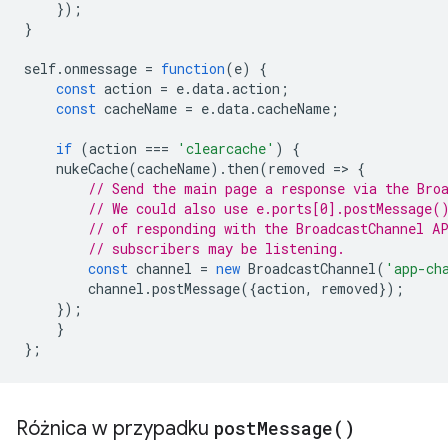
});
}
self
.
onmessage
=
function
(
e
)
{
const
action
=
e
.
data
.
action
;
const
cacheName
=
e
.
data
.
cacheName
;
if
(
action
===
'clearcache'
)
{
nukeCache
(
cacheName
).
then
(
removed
=
>
{
// Send the main page a response via the Bro
// We could also use e.ports[0].postMessage(
// of responding with the BroadcastChannel A
// subscribers may be listening.
const
channel
=
new
BroadcastChannel
(
'app-ch
channel
.
postMessage
({
action
,
removed
});
});
}
};
Różnica w przypadku
post
Message(
)