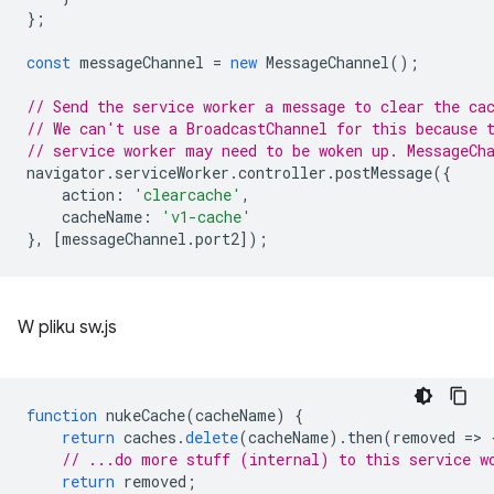
};
const
messageChannel
=
new
MessageChannel
();
// Send the service worker a message to clear the ca
// We can't use a BroadcastChannel for this because 
// service worker may need to be woken up. MessageCh
navigator
.
serviceWorker
.
controller
.
postMessage
({
action
:
'clearcache'
,
cacheName
:
'v1-cache'
},
[
messageChannel
.
port2
]);
W pliku sw.js
function
nukeCache
(
cacheName
)
{
return
caches
.
delete
(
cacheName
).
then
(
removed
=
>
// ...do more stuff (internal) to this service w
return
removed
;