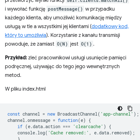
przetworzyć wyniki funkcji
self.clients.matchAll()
i wywołać funkcję
postMessage()
w przypadku
każdego klienta, aby umożliwić komunikację między
usługą w tle a wszystkimi jej klientami (
dodatkowy kod,
który to umożliwia
). Korzystanie z kanału transmisji
powoduje, że zamiast
O(N)
jest
O(1)
.
Przykład:
zleć pracownikowi usługi usunięcie pamięci
podręcznej, używając do tego jego wewnętrznych
metod.
W pliku index.html
const
channel
=
new
BroadcastChannel
(
'app-channel'
);
channel
.
onmessage
=
function
(
e
)
{
if
(
e
.
data
.
action
===
'clearcache'
)
{
console
.
log
(
'Cache removed:'
,
e
.
data
.
removed
);
}