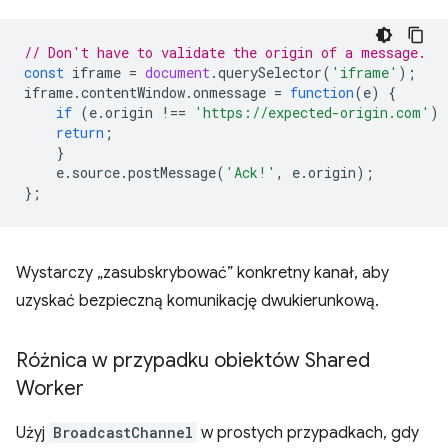
// Don't have to validate the origin of a message.
const
iframe
=
document
.
querySelector
(
'iframe'
);
iframe
.
contentWindow
.
onmessage
=
function
(
e
)
{
if
(
e
.
origin
!==
'https://expected-origin.com'
)
return
;
}
e
.
source
.
postMessage
(
'Ack!'
,
e
.
origin
);
};
Wystarczy „zasubskrybować” konkretny kanał, aby
uzyskać bezpieczną komunikację dwukierunkową.
Różnica w przypadku obiektów Shared
Worker
Użyj
BroadcastChannel
w prostych przypadkach, gdy