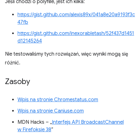
Jeśli chodzi o polyfille, jest ich kilka:
https://gist.github.com/alexis89x/041a8e20a9193f3c
47fb
https://gist.github.com/inexorabletash/52f437d1451
d12145264
Nie testowaliśmy tych rozwiązań, więc wyniki mogą się
różnić.
Zasoby
Wpis na stronie Chromestatus.com
Wpis na stronie Caniuse.com
MDN Hacks – „
Interfejs API BroadcastChannel
w Firefoksie 38
”