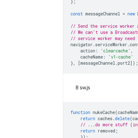
};
const
messageChannel
=
new
// Send the service worker 
// We can't use a Broadcast
// service worker may need 
navigator
.
serviceWorker
.
con
action
:
'clearcache'
,
cacheName
:
'v1-cache'
},
[
messageChannel
.
port2
]);
В sw.js
function
nukeCache
(
cacheNam
return
caches
.
delete
(
ca
// ...do more stuff (in
return
removed
;
});