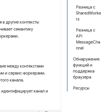
Разница с
SharedWorke
rs
 в другие контексты
чивает семантику
Разница с
оркерами.
API
MessageCha
nnel
Обнаружение
функций и
вие между контекстами
поддержка
ми и сервис-воркерами.
браузера
того канала.
Ресурсы
 идентифицирует канал и