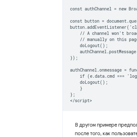
const authChannel = new Bro
const button = document.que
button.addEventListener('cl
    // A channel won't broa
    // manually on this page
    doLogout();

    authChannel.postMessage
});

authChannel.onmessage = fun
    if (e.data.cmd === 'log
    doLogout();

    }

};

В другом примере предпол
после того, как пользова