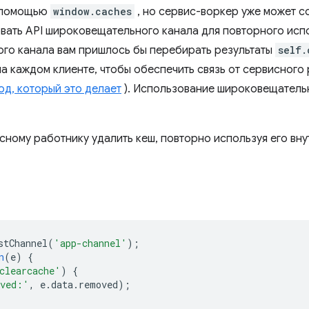
с помощью
window.caches
, но сервис-воркер уже может с
вать API широковещательного канала для повторного испо
ого канала вам пришлось бы перебирать результаты
self.
а каждом клиенте, чтобы обеспечить связь от сервисного 
од, который это делает
). Использование широковещательн
сному работнику удалить кеш, повторно используя его вн
stChannel
(
'app-channel'
);
n
(
e
)
{
clearcache'
)
{
oved:'
,
e
.
data
.
removed
);