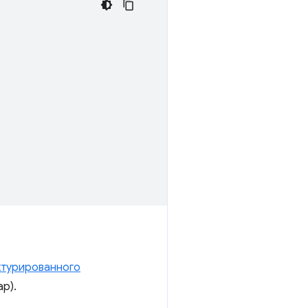
ктурированного
ap).