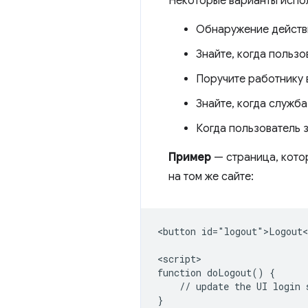
Некоторые варианты испо
Обнаружение действи
Знайте, когда пользо
Поручите работнику
Знайте, когда служб
Когда пользователь 
Пример
— страница, котор
на том же сайте:
<button id="logout">Logout<
<script>

function doLogout() {

    // update the UI login 
}
