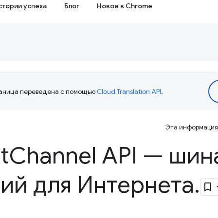
стории успеха
Блог
Новое в Chrome
аница переведена с помощью
Cloud Translation API
.
Эта информация 
t
Channel API — шин
ий для Интернета
.