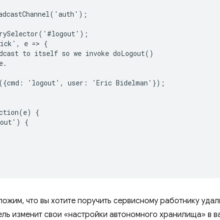
adcastChannel('auth');

rySelector('#logout');

ick', e => {

dcast to itself so we invoke doLogout()

.

({cmd: 'logout', user: 'Eric Bidelman'});

ction(e) {

out') {

ожим, что вы хотите поручить сервисному работнику удал
тель изменит свои «настройки автономного хранилища» в 