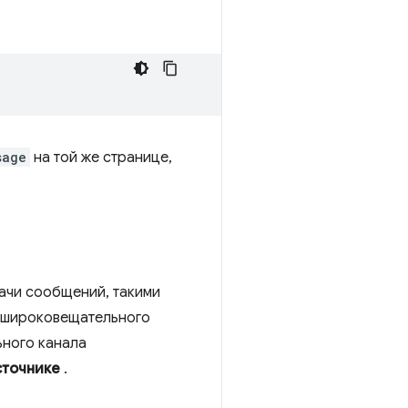
sage
на той же странице,
дачи сообщений, такими
I широковещательного
ьного канала
сточнике
.