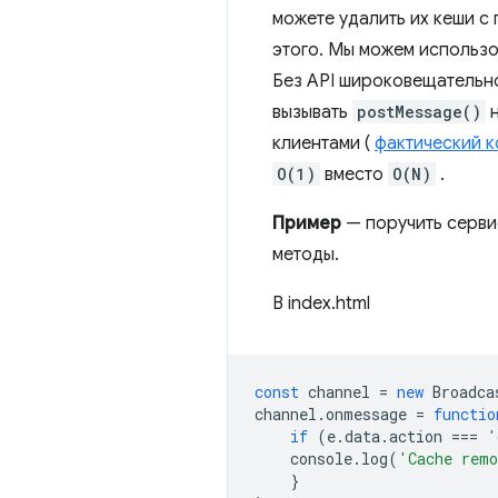
можете удалить их кеши 
этого. Мы можем использо
Без API широковещательн
вызывать
postMessage()
н
клиентами (
фактический к
O(1)
вместо
O(N)
.
Пример
— поручить серви
методы.
В index.html
const
channel
=
new
Broadca
channel
.
onmessage
=
functio
if
(
e
.
data
.
action
===
'
console
.
log
(
'Cache rem
}