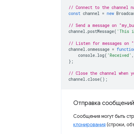
// Connect to the channel n
const
channel
=
new
Broadca
// Send a message on "my_b
channel
.
postMessage
(
'This i
// Listen for messages on 
channel
.
onmessage
=
functio
console
.
log
(
'Received'
,
};
// Close the channel when y
channel
.
close
();
Отправка сообщени
Сообщения могут быть ст
клонирования
(строки, об