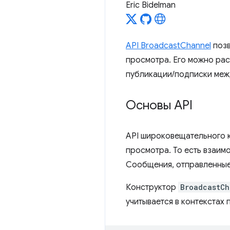
Eric Bidelman
API BroadcastChannel
позв
просмотра. Его можно рас
публикации/подписки межд
Основы API
API широковещательного к
просмотра. То есть взаим
Сообщения, отправленные 
Конструктор
BroadcastCh
учитывается в контекстах 