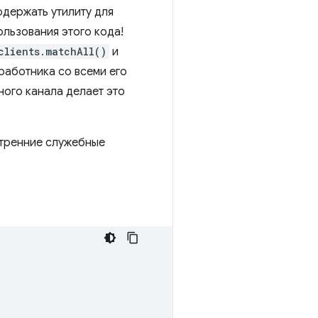
одержать утилиту для
льзования этого кода!
clients.matchAll()
и
работника со всеми его
ого канала делает это
утренние служебные