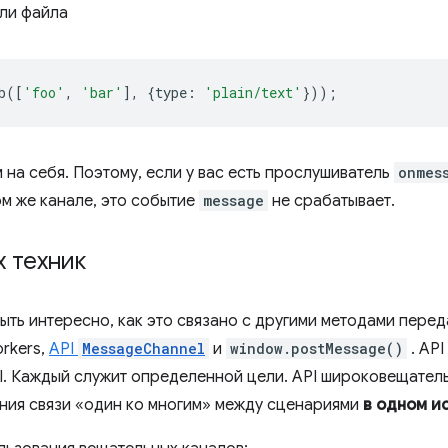
или файла
b
([
'foo'
,
'bar'
],
{
type
:
'plain/text'
}));
 на себя. Поэтому, если у вас есть прослушиватель
onmes
ом же канале, это событие
message
не срабатывает.
х техник
быть интересно, как это связано с другими методами пере
rkers,
API
MessageChannel
и
window.postMessage()
. AP
PI. Каждый служит определенной цели. API широковещател
ния связи «один ко многим» между сценариями
в одном и