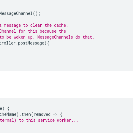
MessageChannel
();
a message to clear the cache.
Channel for this because the
to be woken up. MessageChannels do that.
troller
.
postMessage
({
e
)
{
cheName
).
then
(
removed
=
>
{
ternal) to this service worker...