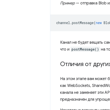
Пример
— отправка Blob 
channel
.
postMessage
(
new
Blo
Канал не будет вещать сам
что и
postMessage()
на т
Отличия от други
На этом этапе вам может 
как WebSockets, SharedWo
канала не заменяет эти A
предназначен для упроще