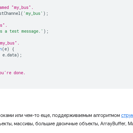
amed "my_bus".
stChannel
(
'my_bus'
);
us".
s a test message.'
);
"my_bus".
n
(
e
)
{
e
.
data
);
ou're done.
й
роками или чем-то еще, поддерживаемым алгоритмом
стру
ъекты, массивы, большие двоичные объекты, ArrayBuffer, M