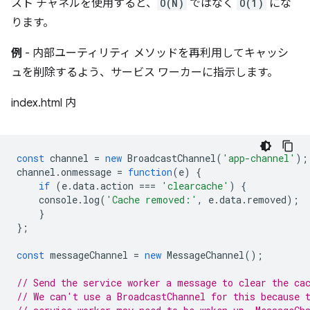
スト チャネルを使用すると、
O(N)
ではなく
O(1)
にな
ります。
例
- 内部ユーティリティ メソッドを再利用してキャッシ
ュを削除するよう、サービス ワーカーに指示します。
index.html 内
const
channel
=
new
BroadcastChannel
(
'app-channel'
);
channel
.
onmessage
=
function
(
e
)
{
if
(
e
.
data
.
action
===
'clearcache'
)
{
console
.
log
(
'Cache removed:'
,
e
.
data
.
removed
);
}
};
const
messageChannel
=
new
MessageChannel
();
// Send the service worker a message to clear the ca
// We can't use a BroadcastChannel for this because 