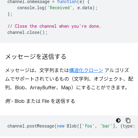
channel
.
onmessage
=
function
(
e
)
{
console
.
log
(
'Received'
,
e
.
data
);
};
// Close the channel when you're done.
channel
.
close
();
メッセージを送信する
メッセージは、文字列または
構造化クローン
アルゴリズ
ムでサポートされているもの（文字列、オブジェクト、配
列、Blob、ArrayBuffer、Map）にすることができます。
例
- Blob または File を送信する
channel
.
postMessage
(
new
Blob
([
'foo'
,
'bar'
],
{
type
: