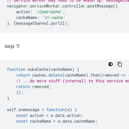
// service worker may need to be woken up. MessageCh
navigator
.
serviceWorker
.
controller
.
postMessage
({
action
:
'clearcache'
,
cacheName
:
'v1-cache'
},
[
messageChannel
.
port2
]);
sw.js で
function
nukeCache
(
cacheName
)
{
return
caches
.
delete
(
cacheName
).
then
(
removed
=
>
// ...do more stuff (internal) to this service w
return
removed
;
});
}
self
.
onmessage
=
function
(
e
)
{
const
action
=
e
.
data
.
action
;
const
cacheName
=
e
.
data
.
cacheName
;