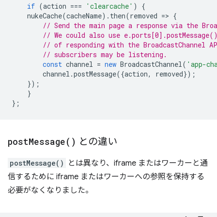
if
(
action
===
'clearcache'
)
{
nukeCache
(
cacheName
).
then
(
removed
=
>
{
// Send the main page a response via the Bro
// We could also use e.ports[0].postMessage(
// of responding with the BroadcastChannel A
// subscribers may be listening.
const
channel
=
new
BroadcastChannel
(
'app-ch
channel
.
postMessage
({
action
,
removed
});
});
}
};
post
Message(
)
との違い
postMessage()
とは異なり、iframe またはワーカーと通
信するために iframe またはワーカーへの参照を保持する
必要がなくなりました。