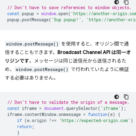
// Don't have to save references to window objects.
const
popup
=
window
.
open
(
'https://another-origin.co
popup
.
postMessage
(
'Sup popup!'
,
'https://another-ori
window.postMessage()
を使用すると、オリジン間で通
信することもできます。
Broadcast Channel API は同一オ
リジンです
。メッセージは同じ送信元から送信されるた
め、
window.postMessage()
で行われていたように検証
する必要はありません。
// Don't have to validate the origin of a message.
const
iframe
=
document
.
querySelector
(
'iframe'
);
iframe
.
contentWindow
.
onmessage
=
function
(
e
)
{
if
(
e
.
origin
!==
'https://expected-origin.com'
)
return
;
}