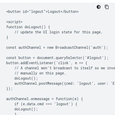
<button id="logout">Logout</button>

<script>

function doLogout() {

    // update the UI login state for this page.

}

const authChannel = new BroadcastChannel('auth');

const button = document.querySelector('#logout');

button.addEventListener('click', e => {

    // A channel won't broadcast to itself so we invo
    // manually on this page.

    doLogout();

    authChannel.postMessage({cmd: 'logout', user: 'E
});

authChannel.onmessage = function(e) {

    if (e.data.cmd === 'logout') {

    doLogout();

    }
