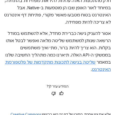
חלק מהתכונות האלה עלולות להיראות מפחידות בהתחלה,
במיוחד לאור האופן שבו הן מוטמעות ב-Native. אבל
האינטרנט בטוח מטבעו מאשר מקורי, פתיחת דף אינטרנט
לא צריכה להיות מפחידה.
אסור להעניק גישה כברירת מחדל, אלא להשתמש במודל
הרשאה שנותן למשתמש שליטה מלאה ואפשר לבטל אותו
בקלות. הוא צריך להיות ברור, מתי ואיך משתמשים
בממשקי ה-API האלה. תיארנו כמה מתהליך החשיבה שלנו
במאמר
שליטה בגישה לתכונות מתקדמות של פלטפורמת
האינטרנט
.
המידע עזר לך?
אלא אם צוין אחרת, התוכן של דף זה הוא ברישיון
Creative Commons