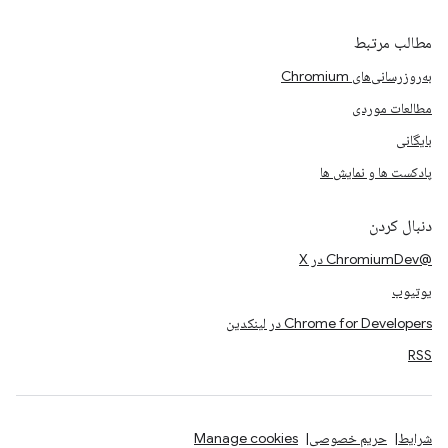
مطالب مرتبط
به‌روزرسانی‌های Chromium
مطالعات موردی
بایگانی
پادکست ها و نمایش ها
دنبال کردن
@ChromiumDev در X
یوتیوب
Chrome for Developers در لینکدین
RSS
شرایط
حریم خصوصی
Manage cookies