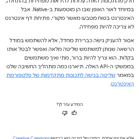
חלק מהתכונות האלה עלולות להיראות מפחידות בהתחלה,
במיוחד לאור האופן שבו הן מוטמעות ב-Native. אבל
האינטרנט בטוח מטבעו מאשר מקורי, פתיחת דף אינטרנט
לא צריכה להיות מפחידה.
אסור להעניק גישה כברירת מחדל, אלא להשתמש במודל
הרשאה שנותן למשתמש שליטה מלאה ואפשר לבטל אותו
בקלות. הוא צריך להיות ברור, מתי ואיך משתמשים
בממשקי ה-API האלה. תיארנו כמה מתהליך החשיבה שלנו
במאמר
שליטה בגישה לתכונות מתקדמות של פלטפורמת
האינטרנט
.
המידע עזר לך?
אלא אם צוין אחרת, התוכן של דף זה הוא ברישיון
Creative Commons